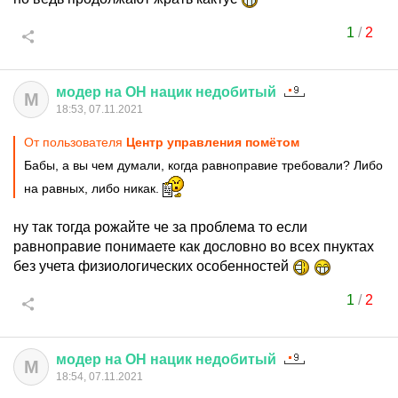
1
/
2
модер
на
ОН
нацик
недобитый
М
18:53, 07.11.2021
От пользователя
Центр управления помётом
Бабы, а вы чем думали, когда равноправие требовали? Либо
на равных, либо никак.
ну так тогда рожайте че за проблема то если
равноправие понимаете как дословно во всех пнуктах
без учета физиологических особенностей
1
/
2
модер
на
ОН
нацик
недобитый
М
18:54, 07.11.2021