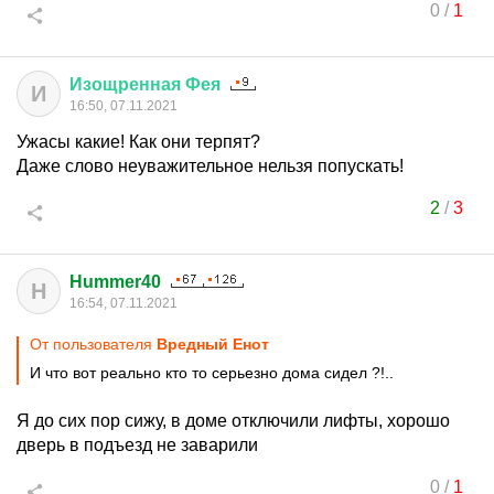
0
/
1
Изощренная
Фея
И
16:50, 07.11.2021
Ужасы какие! Как они терпят?
Даже слово неуважительное нельзя попускать!
2
/
3
Hummer40
H
16:54, 07.11.2021
От пользователя
Вредный Енот
И что вот реально кто то серьезно дома сидел ?!..
Я до сих пор сижу, в доме отключили лифты, хорошо
дверь в подъезд не заварили
0
/
1