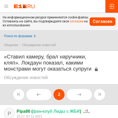
На информационном ресурсе применяются cookie-файлы.
Согласен
Оставаясь на сайте, вы подтверждаете свое
согласие
на
их использование.
Поиск по форумам
Общение
Обсуждение новостей
«Ставил камеру, брал наручники,
кляп». Локдаун показал, какими
монстрами могут оказаться супруги
Обсуждение новостей
2
Pipa86 (
фан
-
клуб
Лиды
с
ЖБИ
)
P
15:17, 07.11.2021