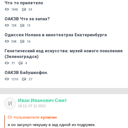
Что то прилетело
1845
59
ОАКЗВ Что за запах?
728
13
Одиссея Нолана в кинотеатрах Екатеринбурга
308
16
Генетический код искусства: музей нового поколения
(Зеленоградск)
77
4
ОАКЗВ Бабушкофон.
1210
27
Иван
Иванович
Смит
И
16:12, 07.11.2021
От пользователя
хулиган
и он засунул чекушку в зад одной из подружек.