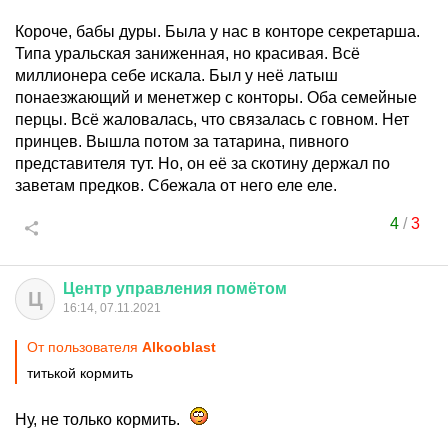
Короче, бабы дуры. Была у нас в конторе секретарша.
Типа уральская заниженная, но красивая. Всё
миллионера себе искала. Был у неё латыш
понаезжающий и менетжер с конторы. Оба семейные
перцы. Всё жаловалась, что связалась с говном. Нет
принцев. Вышла потом за татарина, пивного
представителя тут. Но, он её за скотину держал по
заветам предков. Сбежала от него еле еле.
4
/
3
Центр
управления
помётом
Ц
16:14, 07.11.2021
От пользователя
Alkooblast
титькой кормить
Ну, не только кормить.