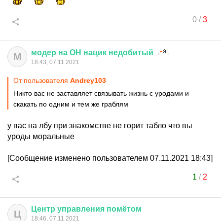
0
/
3
модер
на
ОН
нацик
недобитый
М
18:43, 07.11.2021
От пользователя
Andrey103
Никто вас не заставляет связывать жизнь с уродами и
скакать по одним и тем же граблям
у вас на лбу при знакомстве не горит табло что вы
уроды моральные
[Сообщение изменено пользователем 07.11.2021 18:43]
1
/
2
Центр
управления
помётом
Ц
18:46, 07.11.2021