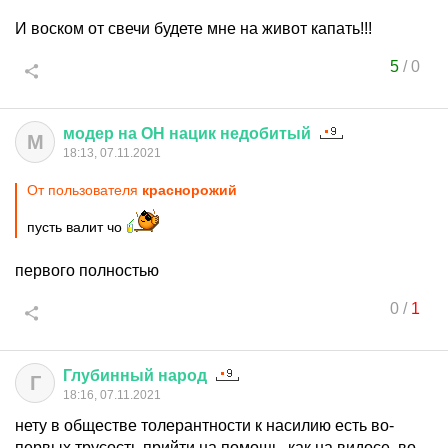
И воском от свечи будете мне на живот капать!!!
5
/
0
модер
на
ОН
нацик
недобитый
М
18:13, 07.11.2021
От пользователя
краснорожий
пусть валит чо
первого полностью
0
/
1
Глубинный
народ
Г
18:16, 07.11.2021
нету в обществе толерантности к насилию есть во-
первых трусость прийти на помощь, как на видосе, во