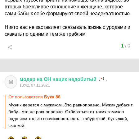
вторых брезгливое отношение к женщине, которое
сами бабы к себе формируют своей неадекватностью
Никто вас не заставляет связывать жизнь с уродами и
скакать по одним и тем же граблям
1
/
0
модер
на
ОН
нацик
недобитый
М
18:42, 07.11.2021
От пользователя
Бука 86
Мужик дерется с мужиком .Это равноправно. Мужик дубасит
бабу - это не равноправно. Отбиваться от таких гомиков
надо чем только возможность есть : табуреткой, бутылкой,
скалкой.