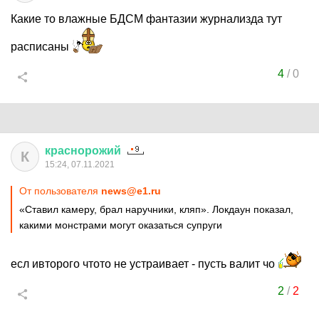
Какие то влажные БДСМ фантазии журнализда тут
расписаны
4
/
0
краснорожий
К
15:24, 07.11.2021
От пользователя
news@e1.ru
«Ставил камеру, брал наручники, кляп». Локдаун показал,
какими монстрами могут оказаться супруги
есл ивторого чтото не устраивает - пусть валит чо
2
/
2