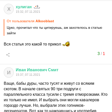
хулиган
Х
15:32, 07.11.2021
От пользователя
Alkooblast
Цуко, прочитал что ты цитируешь, аж захотелось в статью
зайти
Вся статья это какой то прикол
3
/
1
Иван
Иванович
Смит
И
15:37, 07.11.2021
Ваще, бабы дуры, часто тусят и живут со всяким
скотом. В начале святых 90 три подруги с
параллельного класса тусили с тремя отморозками. Кто
их только не имел. И выбрать они могли кавалеров
гораздо лучше. Но, выбрали этих гопников-
дегенератов. Вот, как то нажравшись и употребив