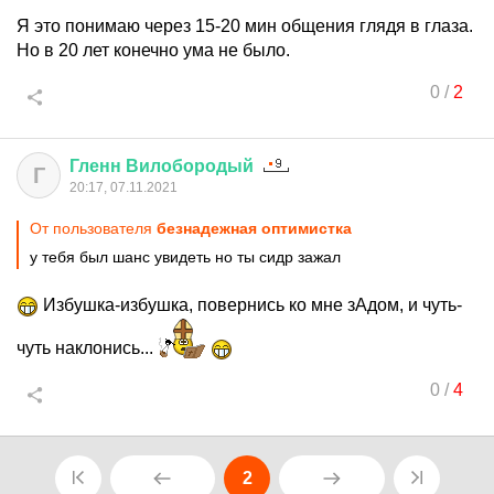
Я это понимаю через 15-20 мин общения глядя в глаза.
Но в 20 лет конечно ума не было.
0
/
2
Гленн
Вилобородый
Г
20:17, 07.11.2021
От пользователя
безнадежная оптимистка
у тебя был шанс увидеть но ты сидр зажал
Избушка-избушка, повернись ко мне зАдом, и чуть-
чуть наклонись...
0
/
4
2