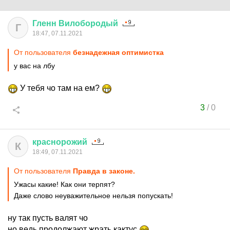
Гленн
Вилобородый
Г
18:47, 07.11.2021
От пользователя
безнадежная оптимистка
у вас на лбу
У тебя чо там на ем?
3
/
0
краснорожий
К
18:49, 07.11.2021
От пользователя
Правда в законе.
Ужасы какие! Как они терпят?
Даже слово неуважительное нельзя попускать!
ну так пусть валят чо
но ведь продолжают жрать кактус