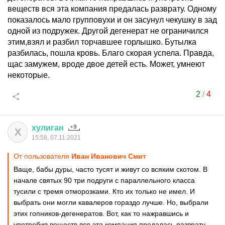
веществ вся эта компания предалась разврату. Одному
показалось мало групповухи и он засунул чекушку в зад
одной из подружек. Другой дегенерат не ограничился
этим,взял и разбил торчавшее горлышко. Бутылка
разбилась, пошла кровь. Благо скорая успела. Правда,
щас замужем, вроде двое детей есть. Может, умнеют
некоторые.
2
/
4
хулиган
Х
15:58, 07.11.2021
От пользователя
Иван Иванович Смит
Ваще, бабы дуры, часто тусят и живут со всяким скотом. В
начале святых 90 три подруги с параллельного класса
тусили с тремя отморозками. Кто их только не имел. И
выбрать они могли кавалеров гораздо лучше. Но, выбрали
этих гопников-дегенератов. Вот, как то нажравшись и
употребив веществ вся эта компания предалась разврату.