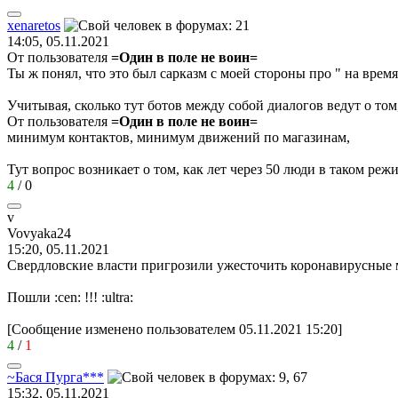
xenaretos
14:05, 05.11.2021
От пользователя
=Один в поле не воин=
Ты ж понял, что это был сарказм с моей стороны про " на время
Учитывая, сколько тут ботов между собой диалогов ведут о том,
От пользователя
=Один в поле не воин=
минимум контактов, минимум движений по магазинам,
Тут вопрос возникает о том, как лет через 50 люди в таком ре
4
/
0
v
Vovyaka24
15:20, 05.11.2021
Свердловские власти пригрозили ужесточить коронавирусные м
Пошли
:cen:
!!!
:ultra:
[Сообщение изменено пользователем 05.11.2021 15:20]
4
/
1
~
Бася
Пурга
***
15:32, 05.11.2021