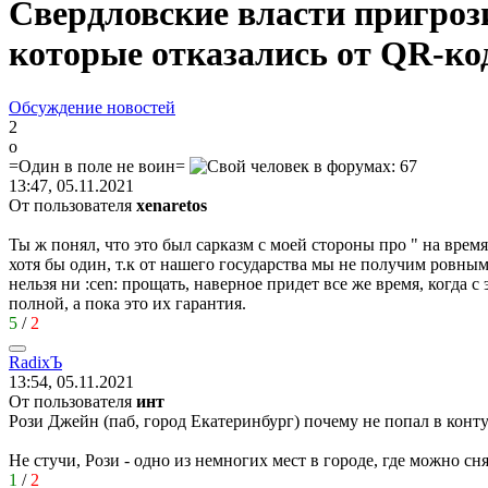
Свердловские власти пригроз
которые отказались от QR-ко
Обсуждение новостей
2
о
=
Один
в
поле
не
воин
=
13:47, 05.11.2021
От пользователя
xenaretos
Ты ж понял, что это был сарказм с моей стороны про " на вре
хотя бы один, т.к от нашего государства мы не получим ровны
нельзя ни
:cen:
прощать, наверное придет все же время, когда с 
полной, а пока это их гарантия.
5
/
2
Radix
Ъ
13:54, 05.11.2021
От пользователя
инт
Рози Джейн (паб, город Екатеринбург) почему не попал в конт
Не стучи, Рози - одно из немногих мест в городе, где можно сня
1
/
2