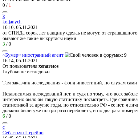
0
/
1
k
koljanych
16:10, 05.11.2021
от СПИДа сорок лет вакцину сделаь не могут, от страшшшного 
бывают же такие выкрутасы науки
3
/
0
~
Бумер
~
иностранный
агент
16:14, 05.11.2021
От пользователя
xenaretos
Глубоко не исследовал
Там заказчик исследования - фонд инвестиций, по слухам сами з
Независимых исследований нет, и судя по тому, что всех забо
интересно было бы такую статистику посмотреть. Где сравниваю
статистикой за другие годы, но относительно РФ - ее нет. я ли
должны были уже по три раза переболеть, и по два раза померет
6
/
0
с
Себастьян
Перейро