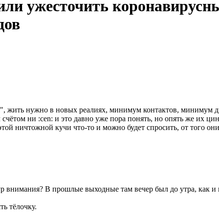
или ужесточить коронавирусны
дов
мя", жить нужно в новых реалиях, минимум контактов, минимум д
м счётом ни
:cen:
и это давно уже пора понять, но опять же их ц
этой ничтожной кучи что-то и можно будет спросить, от того они т
ур внимания? В прошлые выходные там вечер был до утра, как и
ть тёлочку.