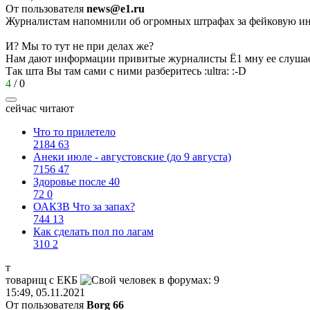
От пользователя
news@e1.ru
Журналистам напомнили об огромных штрафах за фейковую 
И? Мы то тут не при делах же?
Нам дают информации привитые журналисты Ё1 мну ее слуш
Так шта Вы там сами с ними разберитесь
:ultra:
:-D
4
/
0
сейчас читают
Что то прилетело
2184
63
Анеки июле - августовские (до 9 августа)
7156
47
Здоровье после 40
72
0
ОАКЗВ Что за запах?
744
13
Как сделать пол по лагам
310
2
т
товарищ
с
ЕКБ
15:49, 05.11.2021
От пользователя
Borg 66