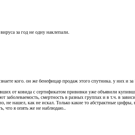
вируса за год не одну наклепали.
наете кого. он же бенефицар продаж этого спутника. у них и за Е
левших от ковида с сертификатом прививки уже объявили купивши
т заболеваемость, смертность в разных группах и в т.ч. в завис
чно, не нашел, как не искал. Только какие то абстрактные цифры,
ь, что я опять же не наблюдаю..