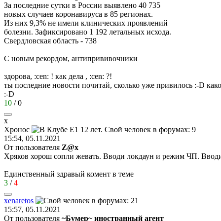
За последние сутки в России выявлено 40 735
новых случаев коронавируса в 85 регионах.
Из них 9,3% не имели клинических проявлений
болезни. Зафиксировано 1 192 летальных исхода.
Свердловская область - 738
С новым рекордом, антипрививочники
здорова,
:cen:
! как дела ,
:cen:
?!
ты последние новости почитай, сколько уже привилось
:-D
како
:-D
10
/
0
х
Хронос
15:54, 05.11.2021
От пользователя
Z@x
Хряков хорош сопли жевать. Вводи локдаун и режим ЧП. Ввод
Единственный здравый комент в теме
3
/
4
xenaretos
15:57, 05.11.2021
От пользователя
~Бумер~ иностранный агент