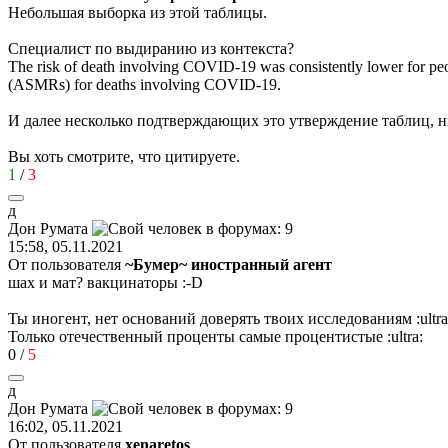
Небольшая выборка из этой таблицы.
Специалист по выдиранию из контекста?
The risk of death involving COVID-19 was consistently lower for peo
(ASMRs) for deaths involving COVID-19.
И далее несколько подтверждающих это утверждение таблиц, н
Вы хоть смотрите, что цитируете.
1
/
3
д
Дон
Румат
a
15:58, 05.11.2021
От пользователя
~Бумер~ иностранный агент
шах и мат? вакцинаторы
:-D
Ты иногент, нет оснований доверять твоих исследованиям
:ultra
Только отечественный проценты самые процентистые
:ultra:
0
/
5
д
Дон
Румат
a
16:02, 05.11.2021
От пользователя
xenaretos