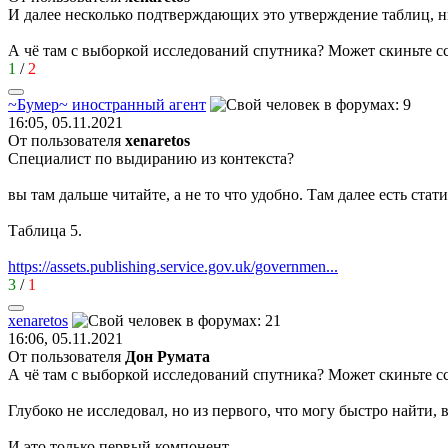
И далее несколько подтверждающих это утверждение таблиц, н
А чё там с выборкой исследований спутника? Может скиньте 
1
/
2
~
Бумер
~
иностранный
агент
16:05, 05.11.2021
От пользователя
xenaretos
Специалист по выдиранию из контекста?
вы там дальше читайте, а не то что удобно. Там далее есть ста
Таблица 5.
https://assets.publishing.service.gov.uk/governmen...
3
/
1
xenaretos
16:06, 05.11.2021
От пользователя
Дон Руматa
А чё там с выборкой исследований спутника? Может скиньте 
Глубоко не исследовал, но из первого, что могу быстро найти, 
И это только первый компонент.