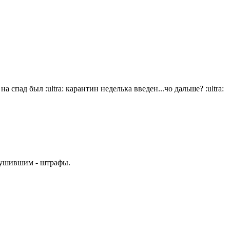
 на спад был
:ultra:
карантин неделька введен...чо дальше?
:ultra:
рушившим - штрафы.