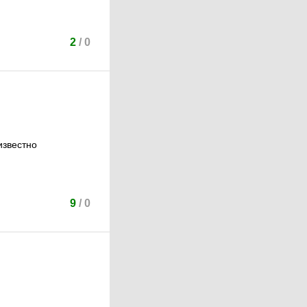
2
/
0
известно
9
/
0