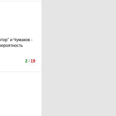
тор" и Чумаков -
вероятность
2
/
19