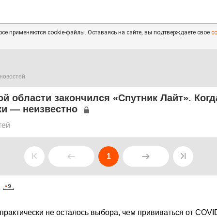
се применяются cookie-файлы. Оставаясь на сайте, вы подтверждаете свое
с
новостей
й области закончился «Спутник Лайт». Когд
ки — неизвестно
тей
1
1
 практически не осталось выбора, чем прививаться от COVI