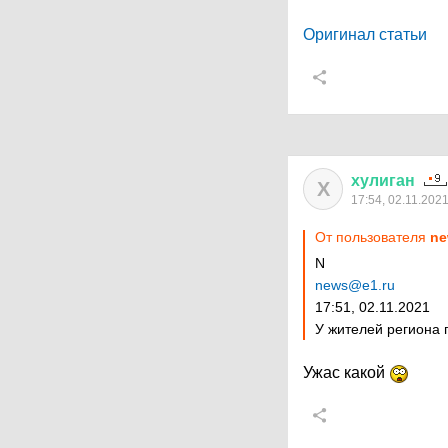
Оригинал статьи
хулиган
Х
17:54, 02.11.202
От пользователя
ne
N
news@e1.ru
17:51, 02.11.2021
У жителей региона 
Ужас какой