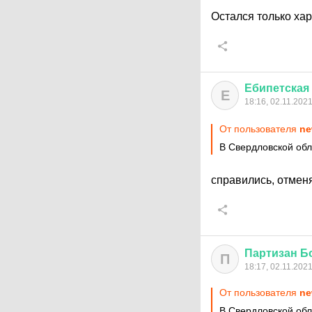
Остался только ха
Ебипетская
Е
18:16, 02.11.202
От пользователя
ne
В Свердловской обл
справились, отменя
Партизан
Б
П
18:17, 02.11.202
От пользователя
ne
В Свердловской обл