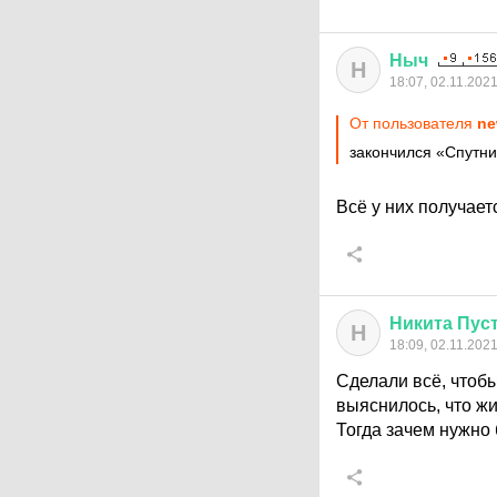
Ныч
Н
18:07, 02.11.202
От пользователя
ne
закончился «Спутни
Всё у них получае
Никита
Пус
Н
18:09, 02.11.202
Сделали всё, чтобы
выяснилось, что жи
Тогда зачем нужно