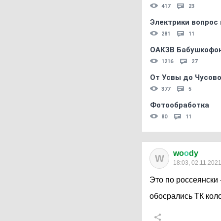
417
23
Электрики вопрос 
281
11
ОАКЗВ Бабушкофон
1216
27
От Усвы до Чусово
377
5
Фотообработка
80
11
wo
о
dy
W
18:03, 02.11.202
Это по россеянски 
обосрались ТК кол