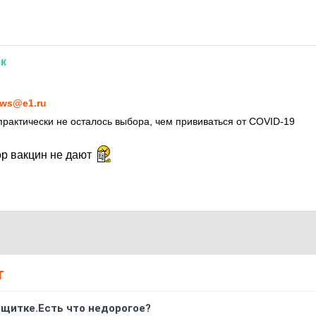
к
1
ws@e1.ru
практически не осталось выбора, чем прививаться от COVID-19
ор вакцин не дают
Т
 щитке.Есть что недорогое?