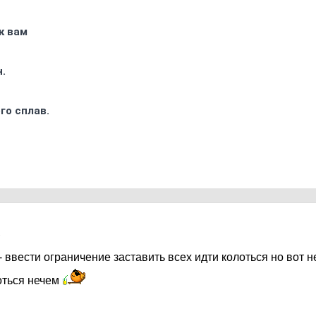
к вам
.
го сплав.
1
- ввести ограничение заставить всех идти колоться но вот н
оться нечем