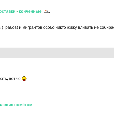
оставки
-
конченные
(=рабов) и мигрантов особо никто жижу вливать не собирае
1
ть, вот че
вления
помётом
1