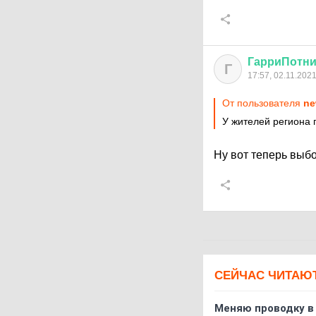
ГарриПотни
Г
17:57, 02.11.202
От пользователя
ne
У жителей региона 
Ну вот теперь выб
СЕЙЧАС ЧИТАЮ
Меняю проводку в