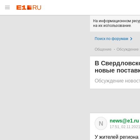
На информационном ресур
на их использование.
Поиск по форумам
Общение
Обсуждение 
В Свердловско
новые постав
Обсуждение новос
news@e1.ru
N
17:51, 02.11.202
У жителей региона