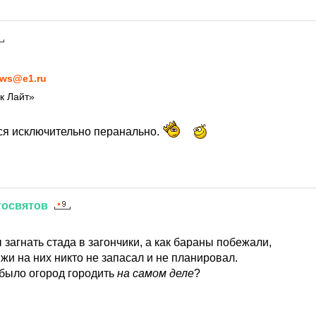
1
ws@e1.ru
к Лайт»
тся исключительно перанально.
тосвятов
1
 загнать стада в загончики, а как бараны побежали,
жи на них никто не запасал и не планировал.
 было огород городить
на самом деле
?