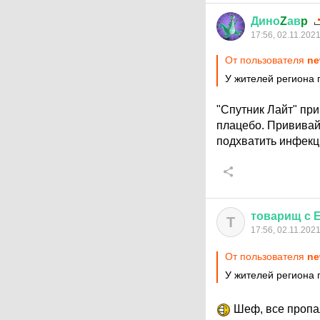
Дино
Z
ав
p
17:56, 02.11.202
От пользователя
ne
У жителей региона 
"Спутник Лайт" при
плацебо. Прививай
подхватить инфекц
товарищ
с
Т
17:56, 02.11.202
От пользователя
ne
У жителей региона 
Шеф, все пропал