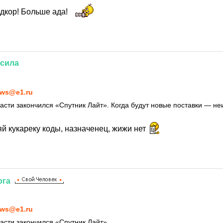
рдкор! Больше ада!
сила
1
ws@e1.ru
асти закончился «Спутник Лайт». Когда будут новые поставки — не
й кукареку коды, назначенец, жижи нет
ога
1
ws@e1.ru
асти закончился «Спутник Лайт»