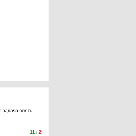
е задача опять
11
/
2