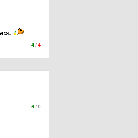
тся...
4
/
4
6
/
0