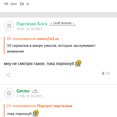
2364
35
Партизан
Бога
П
16:01, 31.10.2021
От пользователя
news@e1.ru
10 сериалов в жанре ужасов, которые заслуживают
внимания
мну не смотрю такое, тока порнохуб
4
/
0
Gector
G
17:06, 31.10.2021
От пользователя
Портрет партизана
тока порнохуб