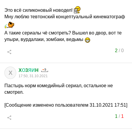
Это всё силиконовый новодел!
Мну люблю тевтонский концептуальный кинематограф
А такие сериалы чё смотреть? Вышел во двор, вот те
упыри, вурдалаки, зомбаки, ведьмы
2
/
0
X
О
3
ЯИ
H
X
17:50, 31.10.2021
Пастырь норм комедийный сериал, остальное не
смотрел.
[Сообщение изменено пользователем 31.10.2021 17:51]
1
/
1