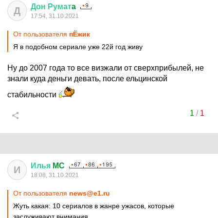
Дон
Румат
a
Д
17:54, 31.10.2021
От пользователя
пЁжик
Я в подобном сериале уже 22й год живу
Ну до 2007 года то все визжали от сверхприбылей, не
знали куда деньги девать, после ельцинской
стабильности
1
/
1
Илья
MC
И
18:08, 31.10.2021
От пользователя
news@e1.ru
Жуть какая: 10 сериалов в жанре ужасов, которые
заслуживают внимания