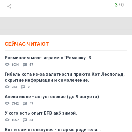
3
/
0
СЕЙЧАС ЧИТАЮТ
Разминаем мозг: играем в "Ромашку" 3
1034
57
Гибель кота из-за халатности приюта Кот Леопольд,
скрытиe информации и самолечение.
283
2
Анеки июле - августовские (до 9 августа)
7342
47
У кого есть опыт EFB акб зимой.
1057
33
Вот и сам столкнулся - старые родители...