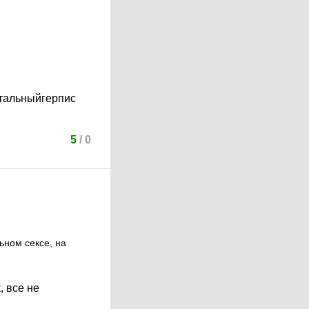
итальныйгерпис
5
/
0
ьном сексе, на
, все не