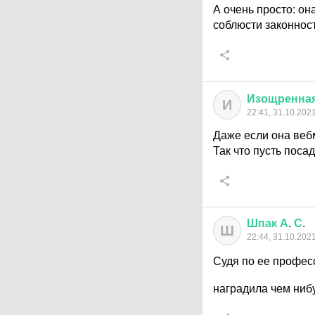
А очень просто: он
соблюсти законност
Изощренна
И
22:41, 31.10.202
Даже если она вебм
Так что пусть поса
Шпак
А
.
С
.
Ш
22:44, 31.10.202
Судя по ее професс
наградила чем ниб