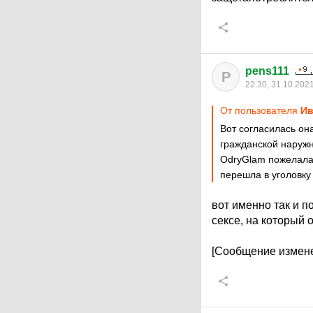
pens111
P
22:30, 31.10.202
От пользователя
Ив
Вот согласилась она
гражданской наружн
OdryGlam пожелала
перешла в уголовку
вот именно так и п
сексе, на который
[Сообщение измене