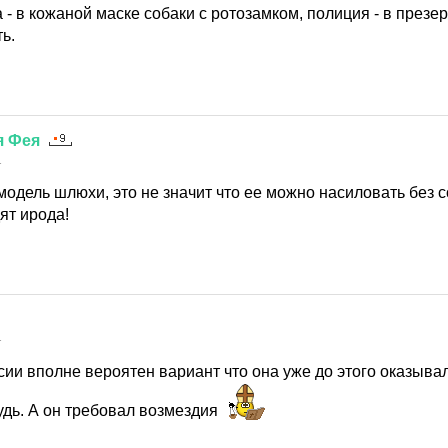
а - в кожаной маске собаки с ротозамком, полиция - в презе
ь.
я
Фея
1
одель шлюхи, это не значит что ее можно насиловать без с
дят ирода!
1
ии вполне вероятен вариант что она уже до этого оказывал
удь. А он требовал возмездия