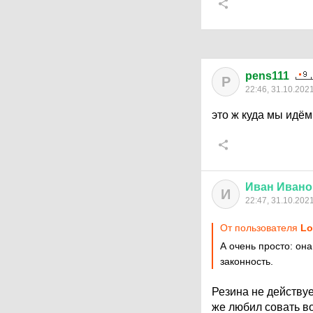
pens111
P
22:46, 31.10.202
это ж куда мы идём
Иван
Ивано
И
22:47, 31.10.202
От пользователя
Lo
А очень просто: она
законность.
Резина не действу
же любил совать в