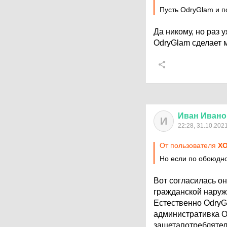
Пусть OdryGlam и п
Да никому, но раз 
OdryGlam сделает м
Иван
Ивано
И
22:28, 31.10.202
От пользователя
X
Но если по обоюдно
Вот согласилась он
гражданской наружн
Естественно OdryG
административка O
защетапотребляте