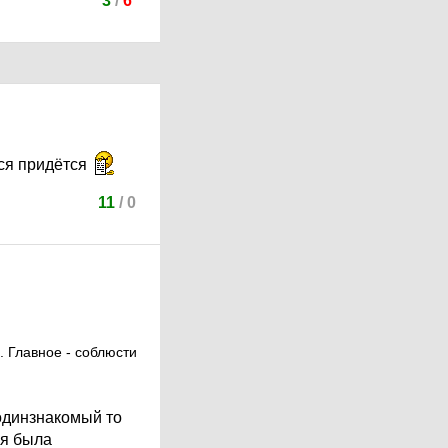
3
/
6
ься придётся
11
/
0
. Главное - соблюсти
уодинзнакомый то
ая была