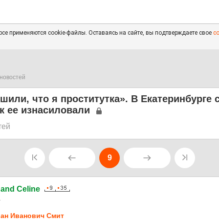
се применяются cookie-файлы. Оставаясь на сайте, вы подтверждаете свое
с
новостей
шили, что я проститутка». В Екатеринбурге 
ак ее изнасиловали
тей
9
nand Celine
1
ан Иванович Смит