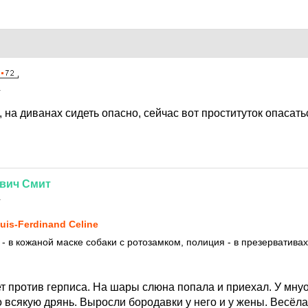
1
, на диванах сидеть опасно, сейчас вот проституток опасат
вич
Смит
1
uis-Ferdinand Celine
 - в кожаной маске собаки с ротозамком, полиция - в презервативах
ет против герписа. На шары слюна попала и приехал. У мн
о всякую дрянь. Выросли бородавки у него и у жены. Весёл