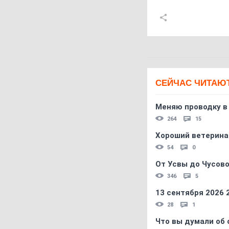
СЕЙЧАС ЧИТАЮ
Меняю проводку в
264
15
Хороший ветерина
54
0
От Усвы до Чусово
346
5
13 сентября 2026
28
1
Что вы думали об 