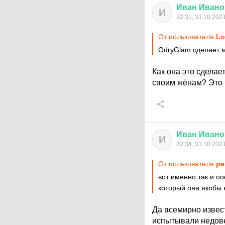
Иван
Ивано
И
22:31, 31.10.202
От пользователя
Lo
OdryGlam сделает м
Как она это сделае
своим жёнам? Это б
Иван
Ивано
И
22:34, 31.10.202
От пользователя
pe
вот именно так и по
который она якобы
Да всемирно извест
испытывали недове