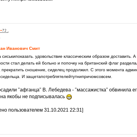
1
ан Иванович Смит
 сиськипоказать. удовольствие классическим образом доставить. А 
ости стал делать ей больно и попочку на британский флаг раздела
 прекратить сношение, сиделец продолжил. С этого момента адми
 сидельца. И защетапотреблятелейтутнипричомсовсем.
осадили "афганца" В. Лебедева - "массажистка" обвинила е
 она якобы не подписывалась
но пользователем 31.10.2021 22:31]