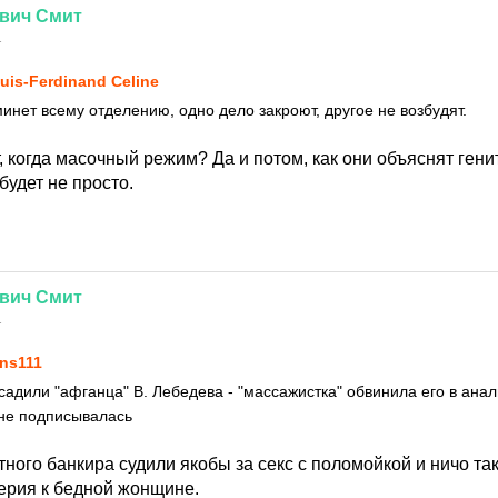
вич
Смит
1
uis-Ferdinand Celine
инет всему отделению, одно дело закроют, другое не возбудят.
т, когда масочный режим? Да и потом, как они объяснят ген
удет не просто.
вич
Смит
1
ns111
садили "афганца" В. Лебедева - "массажистка" обвинила его в анал
 не подписывалась
ного банкира судили якобы за секс с поломойкой и ничо так
рия к бедной жонщине.