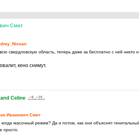
вич
Смит
1
drey_Nissan
всю свердловскую область, теперь даже за бесплатно с ней никто н
овалит, кено снимут.
nand Celine
1
ан Иванович Смит
т, когда масочный режим? Да и потом, как они объяснят генитальны
е просто.