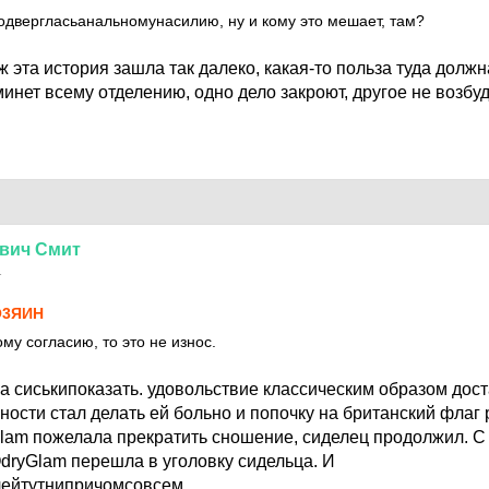
одвергласьанальномунасилию, ну и кому это мешает, там?
уж эта история зашла так далеко, какая-то польза туда долж
инет всему отделению, одно дело закроют, другое не возбуд
вич
Смит
1
О3ЯИH
му согласию, то это не износ.
а сиськипоказать. удовольствие классическим образом доста
ости стал делать ей больно и попочку на британский флаг 
lam пожелала прекратить сношение, сиделец продолжил. С
dryGlam перешла в уголовку сидельца. И
лейтутнипричомсовсем.