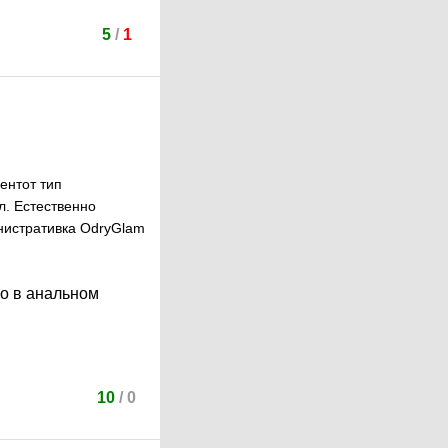
5
/
1
ентот тип
л. Естественно
нистративка OdryGlam
го в анальном
10
/
0