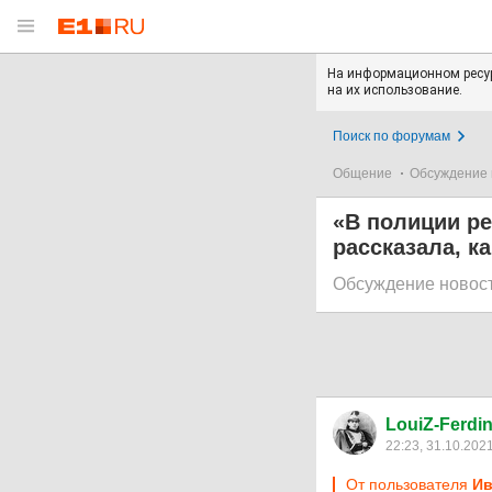
На информационном ресур
на их использование.
Поиск по форумам
Общение
Обсуждение 
«В полиции ре
рассказала, к
Обсуждение новос
LouiZ-Ferdi
22:23, 31.10.202
От пользователя
Ив