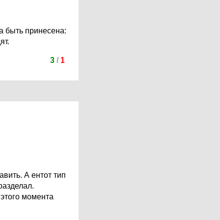
на быть принесена:
ят.
3
/
1
вить. А ентот тип
разделал.
 этого момента