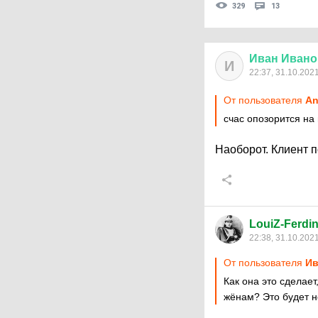
329
13
Иван
Ивано
И
22:37, 31.10.202
От пользователя
An
счас опозорится на 
Наоборот. Клиент п
LouiZ-Ferdi
22:38, 31.10.202
От пользователя
Ив
Как она это сделае
жёнам? Это будет н