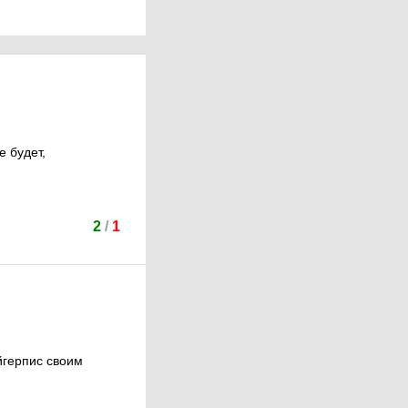
е будет,
2
/
1
йгерпис своим