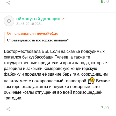
8
/
0
обманутый
дольщик
О
21:45, 29.10.2021
От пользователя
news@e1.ru
Справедливость восторжествовала?
Восторжествовала БЫ. Если на скамье подсудимых
оказался бы кузбассбаши Тулеев, а также те
государственные вредители и враги народа, которые
разорили и закрыли Кемеровскую кондитерскую
фабрику и продали её здание барыгам, соорудившим
на этом месте пожароопасный говнострой.
Всякие
там горе-эксплуатанты и неумехи-пожарные - это
обычные козлы отпущения во всей произошедшей
трагедии.
7
/
0