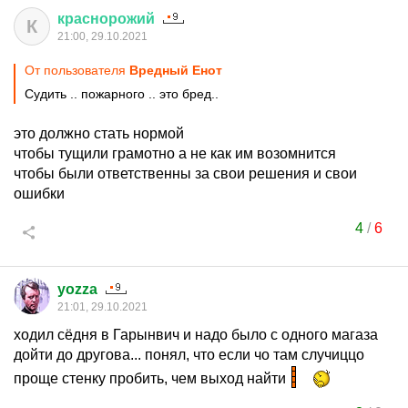
краснорожий
К
21:00, 29.10.2021
От пользователя
Вредный Енот
Судить .. пожарного .. это бред..
это должно стать нормой
чтобы тущили грамотно а не как им возомнится
чтобы были ответственны за свои решения и свои
ошибки
4
/
6
yozza
21:01, 29.10.2021
ходил сёдня в Гарынвич и надо было с одного магаза
дойти до другова... понял, что если чо там случиццо
проще стенку пробить, чем выход найти