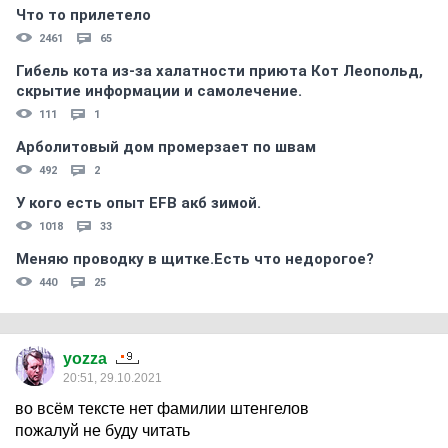
Что то прилетело
2461
65
Гибель кота из-за халатности приюта Кот Леопольд,
скрытиe информации и самолечение.
111
1
Арболитовый дом промерзает по швам
492
2
У кого есть опыт EFB акб зимой.
1018
33
Меняю проводку в щитке.Есть что недорогое?
440
25
yozza
20:51, 29.10.2021
во всём тексте нет фамилии штенгелов
пожалуй не буду читать