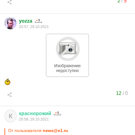
2
/
5
yozza
20:57, 29.10.2021
12
/
0
краснорожий
К
20:58, 29.10.2021
От пользователя
news@e1.ru