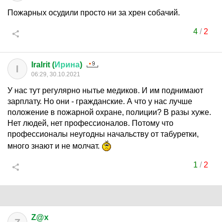
Пожарных осудили просто ни за хрен собачий.
4
/
2
IraIrit (
Ирина
)
I
06:29, 30.10.2021
У нас тут регулярно нытье медиков. И им поднимают
зарплату. Но они - гражданские. А что у нас лучше
положение в пожарной охране, полиции? В разы хуже.
Нет людей, нет профессионалов. Потому что
профессионалы неугодны начальству от табуретки,
много знают и не молчат.
1
/
2
Z@x