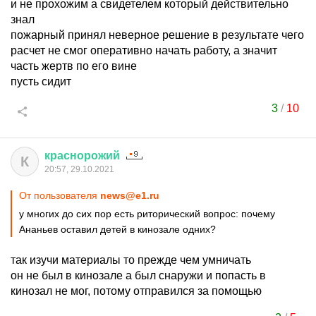
и не прохожим а свидетелем который действительно
знал
пожарный принял неверное решение в результате чего
расчет не смог оперативно начать работу, а значит
часть жертв по его вине
пусть сидит
3
/
10
краснорожий
К
20:57, 29.10.2021
От пользователя
news@e1.ru
у многих до сих пор есть риторический вопрос: почему
Ананьев оставил детей в кинозале одних?
так изучи материалы то прежде чем умничать
он не был в кинозале а был снаружи и попасть в
кинозал не мог, потому отправился за помощью