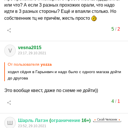
или что? А если 3 разных прохожих орали, что надо
идти в 3 разных стороны? Ещё и впаяли столько. Но
собственник тц не причём, жесть просто
5
/
2
vesna2015
V
23:17, 29.10.2021
От пользователя
yozza
ходил сёдня в Гарынвич и надо было с одного магаза дойти
до другова
Это вообще квест, даже по схеме не дойти))
4
/
1
Шарль
Латэн
(
ограничение
16+)
Ш
23:52, 29.10.2021