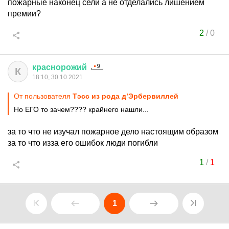
пожарные наконец сели а не отделались лишением
премии?
2
/
0
краснорожий
К
18:10, 30.10.2021
От пользователя
Тэсс из рода д’Эрбервиллей
Но ЕГО то зачем???? крайнего нашли...
за то что не изучал пожарное дело настоящим образом
за то что изза его ошибок люди погибли
1
/
1
1