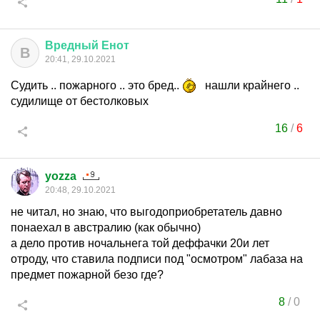
Вредный
Енот
В
20:41, 29.10.2021
Судить .. пожарного .. это бред..
нашли крайнего ..
судилище от бестолковых
16
/
6
yozza
20:48, 29.10.2021
не читал, но знаю, что выгодоприобретатель давно
понаехал в австралию (как обычно)
а дело против ночальнега той деффачки 20и лет
отроду, что ставила подписи под "осмотром" лабаза на
предмет пожарной безо где?
8
/
0