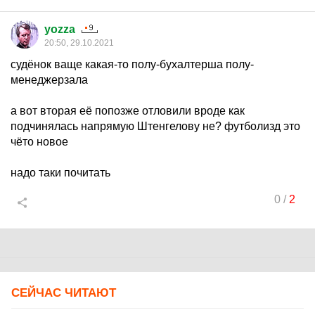
yozza
20:50, 29.10.2021
судёнок ваще какая-то полу-бухалтерша полу-
менеджерзала
а вот вторая её попозже отловили вроде как
подчинялась напрямую Штенгелову не? футболизд это
чёто новое
надо таки почитать
0
/
2
СЕЙЧАС ЧИТАЮТ