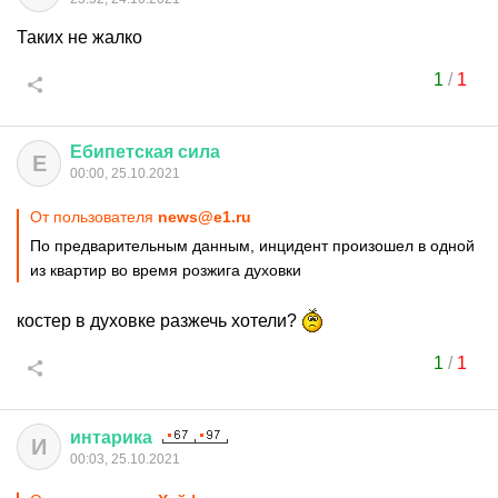
Таких не жалко
1
/
1
Ебипетская
сила
Е
00:00, 25.10.2021
От пользователя
news@e1.ru
По предварительным данным, инцидент произошел в одной
из квартир во время розжига духовки
костер в духовке разжечь хотели?
1
/
1
интарика
И
00:03, 25.10.2021