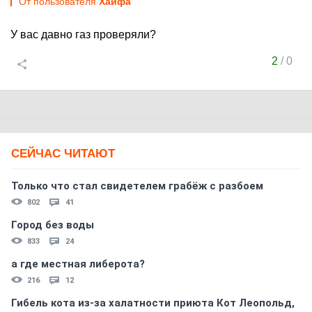
От пользователя
Хайфа
У вас давно газ проверяли?
2
/
0
СЕЙЧАС ЧИТАЮТ
Только что стал свидетелем грабёж с разбоем
802
41
Город без воды
833
24
а где местная либерота?
216
12
Гибель кота из-за халатности приюта Кот Леопольд,