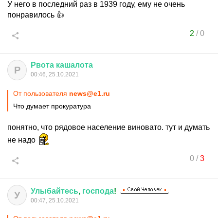
У него в последний раз в 1939 году, ему не очень
понравилось 👍
2
/
0
Рвота
кашалота
Р
00:46, 25.10.2021
От пользователя
news@e1.ru
Что думает прокуратура
понятно, что рядовое население виновато. тут и думать
не надо
0
/
3
Улыбайтесь
,
господа
!
У
00:47, 25.10.2021