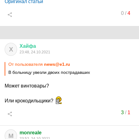
Оригинал статьи
0
/
4
Хайфа
Х
23:48, 24.10.2021
От пользователя
news@e1.ru
В больницу увезли двоих пострадавших
Может винтовары?
Или крокодильщики?
3
/
1
monreale
M
23:52, 24.10.2021