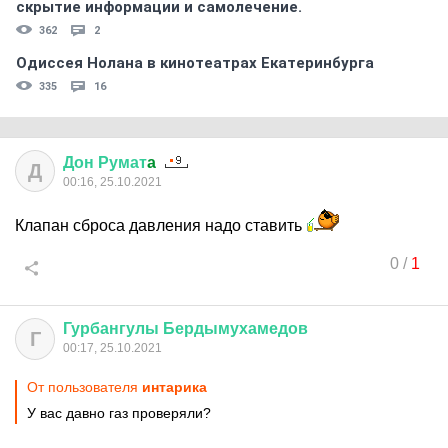
скрытиe информации и самолечение.
362
2
Одиссея Нолана в кинотеатрах Екатеринбурга
335
16
Дон
Румат
a
Д
00:16, 25.10.2021
Клапан сброса давления надо ставить
0
/
1
Гурбангулы
Бердымухамедов
Г
00:17, 25.10.2021
От пользователя
интарика
У вас давно газ проверяли?