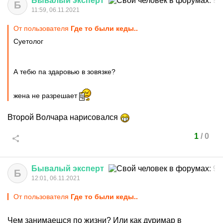
Бывалый
эксперт
Б
11:59, 06.11.2021
От пользователя
Где то были кеды..
Суетолог
А тебю па здаровью в зовязке?
жена не разрешает
Второй Волчара нарисовался
1
/
0
Бывалый
эксперт
Б
12:01, 06.11.2021
От пользователя
Где то были кеды..
Чем занимаешся по жизни? Или как дуримар в