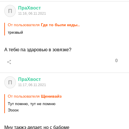
ПраХвост
П
11:16, 06.11.2021
От пользователя
Где то были кеды..
трезвый
А тебю па здаровью в зовязке?
0
ПраХвост
П
11:17, 06.11.2021
От пользователя
Щенивайз
Тут помню, тут не помню
Ээээх
Мну такжэ делает, но с бабоме