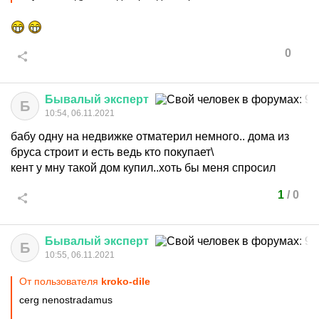
0
Бывалый
эксперт
Б
10:54, 06.11.2021
бабу одну на недвижке отматерил немного.. дома из
бруса строит и есть ведь кто покупает\
кент у мну такой дом купил..хоть бы меня спросил
1
/
0
Бывалый
эксперт
Б
10:55, 06.11.2021
От пользователя
kroko-dile
cerg nenostradamus