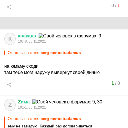
0
/
1
кракадэ
К
10:48, 06.11.2021
От пользователя
cerg nenostradamus
на юмаму сходи
там тебе мозг наружу вывернут своей дичью
1
/
0
Z
има
Z
10:51, 06.11.2021
От пользователя
cerg nenostradamus
ему не завидую. Каждый раз договариваться