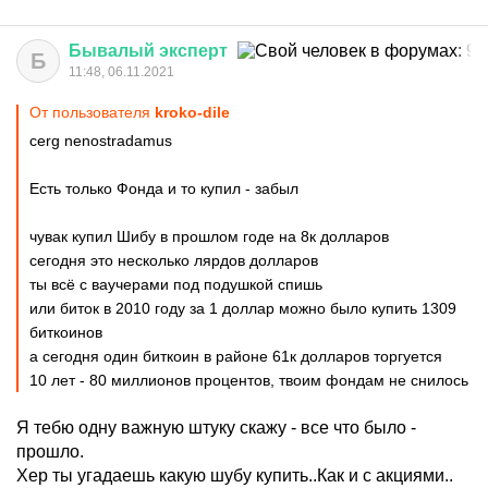
Бывалый
эксперт
Б
11:48, 06.11.2021
От пользователя
kroko-dile
cerg nenostradamus
Есть только Фонда и то купил - забыл
чувак купил Шибу в прошлом годе на 8к долларов
сегодня это несколько лярдов долларов
ты всё с ваучерами под подушкой спишь
или биток в 2010 году за 1 доллар можно было купить 1309
биткоинов
а сегодня один биткоин в районе 61к долларов торгуется
10 лет - 80 миллионов процентов, твоим фондам не снилось
Я тебю одну важную штуку скажу - все что было -
прошло.
Хер ты угадаешь какую шубу купить..Как и с акциями..