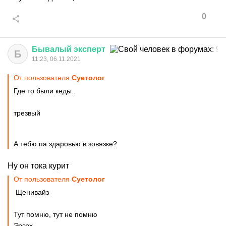
0
Бывалый
эксперт
Б
11:23, 06.11.2021
От пользователя
Суетолог
Где то были кеды..
трезвый
А тебю па здаровью в зовязке?
Ну он тока курит
От пользователя
Суетолог
Щенивайз
Тут помню, тут не помню
Ээээх