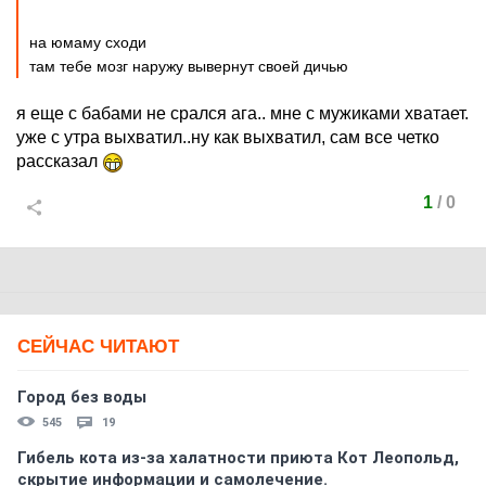
на юмаму сходи
там тебе мозг наружу вывернут своей дичью
я еще с бабами не срался ага.. мне с мужиками хватает.
уже с утра выхватил..ну как выхватил, сам все четко
рассказал
1
/
0
СЕЙЧАС ЧИТАЮТ
Город без воды
545
19
Гибель кота из-за халатности приюта Кот Леопольд,
скрытиe информации и самолечение.