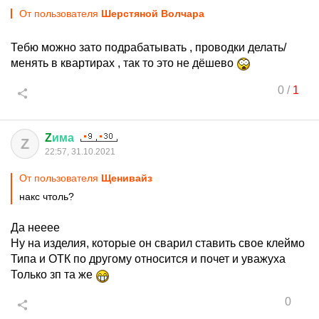
От пользователя
Шерстяной Волчара
Тебю можно зато подрабатывать , проводки делать/
менять в квартирах , так то это не дёшево
0
/
1
Z
има
Z
22:57, 31.10.2021
От пользователя
Щенивайз
накс чтоль?
Да нееее
Ну на изделия, которые он сварил ставить свое клеймо
Типа и ОТК по другому относится и почет и уважуха
Только зп та же
0