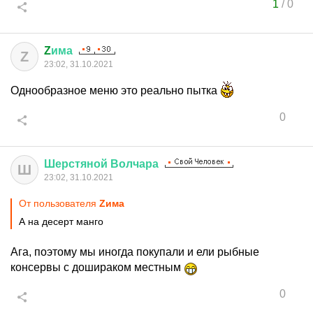
1
/
0
Z
има
Z
23:02, 31.10.2021
Однообразное меню это реально пытка
0
Шерстяной
Волчара
Ш
23:02, 31.10.2021
От пользователя
Zима
А на десерт манго
Ага, поэтому мы иногда покупали и ели рыбные
консервы с дошираком местным
0