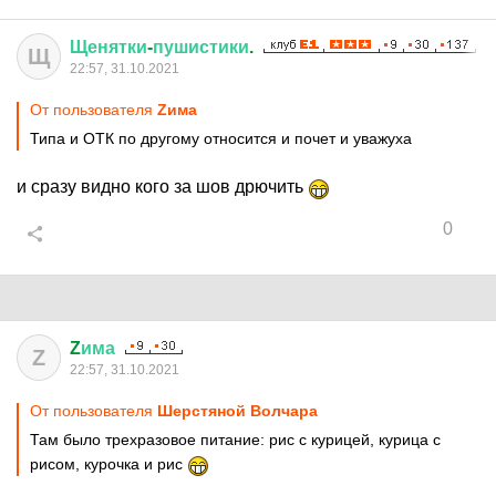
Щенятки
-
пушистики
.
Щ
22:57, 31.10.2021
От пользователя
Zима
Типа и ОТК по другому относится и почет и уважуха
и сразу видно кого за шов дрючить
0
Z
има
Z
22:57, 31.10.2021
От пользователя
Шерстяной Волчара
Там было трехразовое питание: рис с курицей, курица с
рисом, курочка и рис