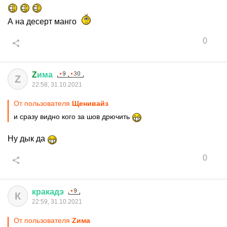
А на десерт манго
0
Z
има
Z
22:58, 31.10.2021
От пользователя
Щенивайз
и сразу видно кого за шов дрючить
Ну дык да
0
кракадэ
К
22:59, 31.10.2021
От пользователя
Zима