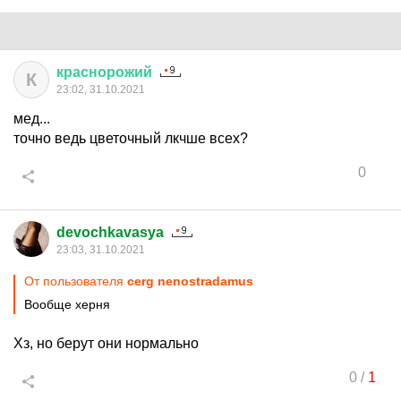
краснорожий
К
23:02, 31.10.2021
мед...
точно ведь цветочный лкчше всех?
0
devochkavasya
23:03, 31.10.2021
От пользователя
cerg nenostradamus
Вообще херня
Хз, но берут они нормально
0
/
1