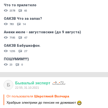
Что то прилетело
2378
65
ОАКЗВ Что за запах?
783
14
Анеки июле - августовские (до 9 августа)
7185
47
ОАКЗВ Бабушкофон.
1235
27
ПОШУМИМ!!!!)
23
0
Бывалый
эксперт
Б
22:55, 31.10.2021
От пользователя
Шерстяной Волчара
Храбрые электрики до пенсии не доживают