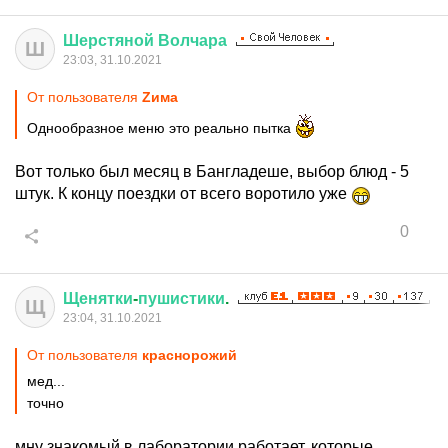
Шерстяной
Волчара
Ш
23:03, 31.10.2021
От пользователя
Zима
Однообразное меню это реально пытка
Вот только был месяц в Бангладеше, выбор блюд - 5
штук. К концу поездки от всего воротило уже
0
Щенятки
-
пушистики
.
Щ
23:04, 31.10.2021
От пользователя
краснорожий
мед...
точно
мну знакомый в лаборатории работает, которые