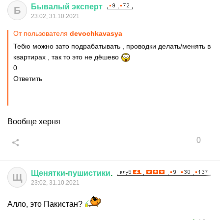
Бывалый
эксперт
Б
23:02, 31.10.2021
От пользователя
devochkavasya
Тебю можно зато подрабатывать , проводки делать/менять в
квартирах , так то это не дёшево
0
Ответить
Вообще херня
0
Щенятки
-
пушистики
.
Щ
23:02, 31.10.2021
Алло, это Пакистан?