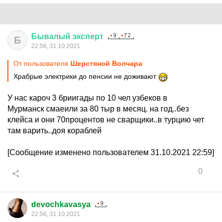
Бывалый
эксперт
Б
22:56, 31.10.2021
От пользователя
Шерстяной Волчара
Храбрые электрики до пенсии не доживают
У нас кароч 3 бриигады по 10 чел узбеков в
Мурманск смаеили за 80 тыр в месяц. на год..без
клейса и они 70процентов не сварщики..в турцию чет
там варить..доя кораблей
[Сообщение изменено пользователем 31.10.2021 22:59]
0
devochkavasya
22:56, 31.10.2021