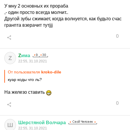
У мну 2 основных их прораба
,- один просто всегда молчит..
Другой зубы сжимает, когда волнуется, как будьто счас
гранпта взерачит тутjjj
0
Z
има
Z
22:55, 31.10.2021
От пользователя
kroko-dile
куар коды что ль?
На железо ставить
0
Шерстяной
Волчара
Ш
22:55, 31.10.2021