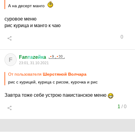
А на десерт манго
суровое меню
рис курица и манго к чаю
0
Fan
та
ze
йк
a
F
23:01, 31.10.2021
От пользователя
Шерстяной Волчара
рис с курицей, курица с рисом, курочка и рис
Завтра тоже себе устрою пакистанское меню
1
/
0