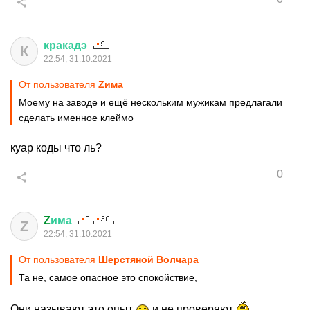
кракадэ
К
22:54, 31.10.2021
От пользователя
Zима
Моему на заводе и ещё нескольким мужикам предлагали
сделать именное клеймо
куар коды что ль?
0
Z
има
Z
22:54, 31.10.2021
От пользователя
Шерстяной Волчара
Та не, самое опасное это спокойствие,
Они называют это опыт
и не проверяют