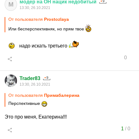
модер
на
ОН
нацик
недобитый
М
13:30, 26.10.2021
От пользователя
Prostozlaya
Или бесперспективняк, но прям твое
надо искать третьего
0
Trader83
13:30, 26.10.2021
От пользователя
Примaбaлерина
Перспективные
Это про меня, Екатерина!!!
1
/
0