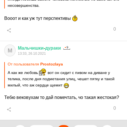
несовершенства.
Вооот и как уж тут перспективы
0
Мальчишки
-
дураки
М
13:33, 26.10.2021
От пользователя
Prostozlaya
А как же любовь
вот он сидит с пивом на диване у
телика, после дня подметания улиц, чешет пятку и такой
милый, что аж сердце щемит
Тебю вековухам то дай помечтать, чо такая жестокая?
0