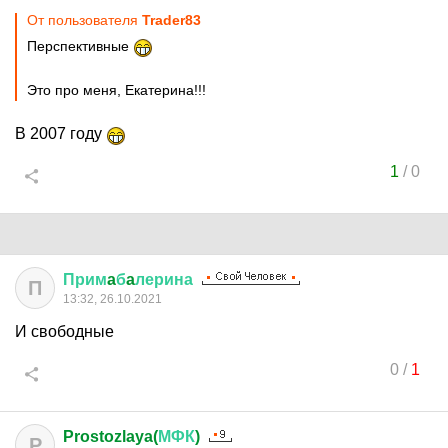
От пользователя
Trader83
Перспективные
Это про меня, Екатерина!!!
В 2007 году
1
/
0
Прим
a
б
a
лерина
П
13:32, 26.10.2021
И свободные
0
/
1
Prostozlaya(
МФК
)
P