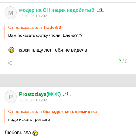
модер
на
ОН
нацик
недобитый
М
13:30, 26.10.2021
От пользователя
Trader83
Вам показать фотку чтоли, Елена???
кажи тыщу лет тебя не видела
2
/
0
Prostozlaya(
МФК
)
P
13:30, 26.10.2021
От пользователя
безнадежная оптимистка
надо искать третьего
Любовь зла