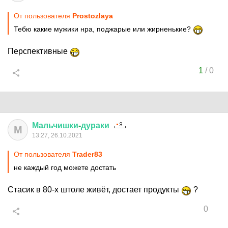
От пользователя
Prostozlaya
Тебю какие мужики нра, поджарые или жирненькие?
Перспективные
1
/
0
Мальчишки
-
дураки
М
13:27, 26.10.2021
От пользователя
Trader83
не каждый год можете достать
Стасик в 80-х штоле живёт, достает продукты
?
0