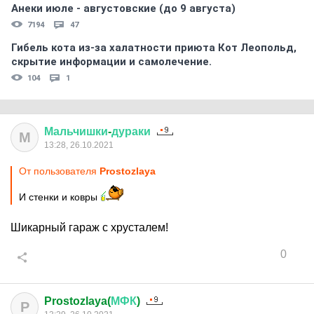
Анеки июле - августовские (до 9 августа)
7194
47
Гибель кота из-за халатности приюта Кот Леопольд,
скрытиe информации и самолечение.
104
1
Мальчишки
-
дураки
М
13:28, 26.10.2021
От пользователя
Prostozlaya
И стенки и ковры
Шикарный гараж с хрусталем!
0
Prostozlaya(
МФК
)
P