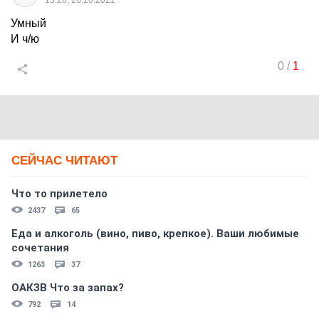
13:28, 26.10.2021
Умный
И ч/ю
0
/
1
СЕЙЧАС ЧИТАЮТ
Что то прилетело
2437
65
Еда и алкоголь (вино, пиво, крепкое). Ваши любимые
сочетания
1263
37
ОАКЗВ Что за запах?
792
14