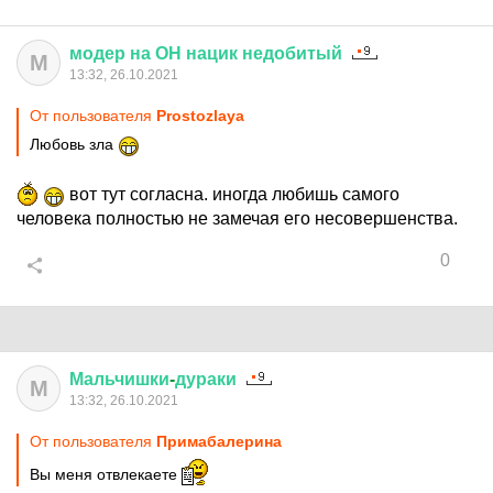
модер
на
ОН
нацик
недобитый
М
13:32, 26.10.2021
От пользователя
Prostozlaya
Любовь зла
вот тут согласна. иногда любишь самого
человека полностью не замечая его несовершенства.
0
Мальчишки
-
дураки
М
13:32, 26.10.2021
От пользователя
Примaбaлерина
Вы меня отвлекаете