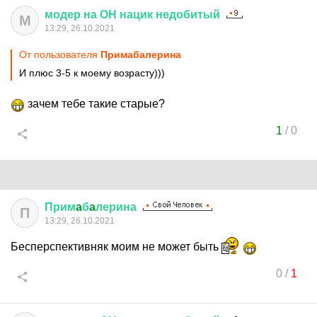
модер
на
ОН
нацик
недобитый
М
13:29, 26.10.2021
От пользователя
Примaбaлерина
И плюс 3-5 к моему возрасту)))
зачем тебе такие старые?
1
/
0
Прим
a
б
a
лерина
П
13:29, 26.10.2021
Бесперспективняк моим не может быть
0
/
1