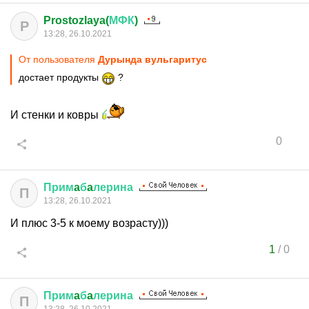
Prostozlaya(
МФК
)
P
13:28, 26.10.2021
От пользователя
Дурында вульгаритус
достает продукты
?
И стенки и ковры
0
Прим
a
б
a
лерина
П
13:28, 26.10.2021
И плюс 3-5 к моему возрасту)))
1
/
0
Прим
a
б
a
лерина
П