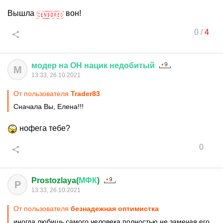
Вышла
вон!
0
/
4
модер
на
ОН
нацик
недобитый
М
13:33, 26.10.2021
От пользователя
Trader83
Сначала Вы, Елена!!!
нофега тебе?
0
Prostozlaya(
МФК
)
P
13:33, 26.10.2021
От пользователя
безнадежная оптимистка
иногда любишь самого человека полностью не замечая его