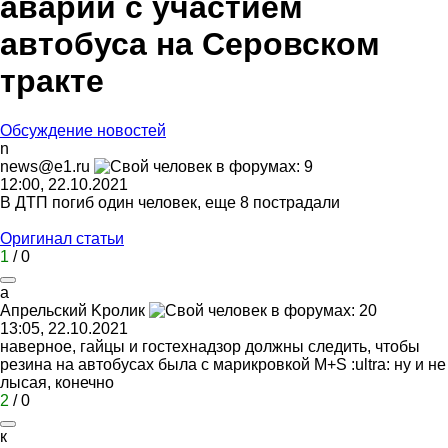
аварии с участием
автобуса на Серовском
тракте
Обсуждение новостей
n
news@e1.ru
12:00, 22.10.2021
В ДТП погиб один человек, еще 8 пострадали
Оригинал статьи
1
/
0
a
A
прельский
K
ролик
13:05, 22.10.2021
наверное, гайцы и гостехнадзор должны следить, чтобы
резина на автобусах была с марикровкой M+S
:ultra:
ну и не
лысая, конечно
2
/
0
к