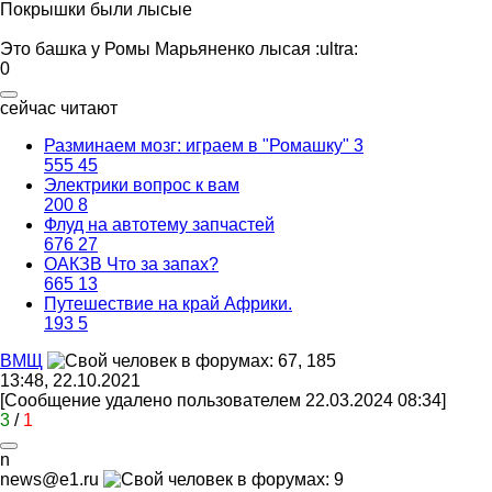
Покрышки были лысые
Это башка у Ромы Марьяненко лысая
:ultra:
0
сейчас читают
Разминаем мозг: играем в "Ромашку" 3
555
45
Электрики вопрос к вам
200
8
Флуд на автотему запчастей
676
27
ОАКЗВ Что за запах?
665
13
Путешествие на край Африки.
193
5
ВМЩ
13:48, 22.10.2021
[Сообщение удалено пользователем 22.03.2024 08:34]
3
/
1
n
news@e1.ru