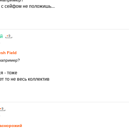
 с сейфом не положишь...
ий
1
esh Field
 например?
я - тоже
ет то не весь коллектив
1
аснорожий