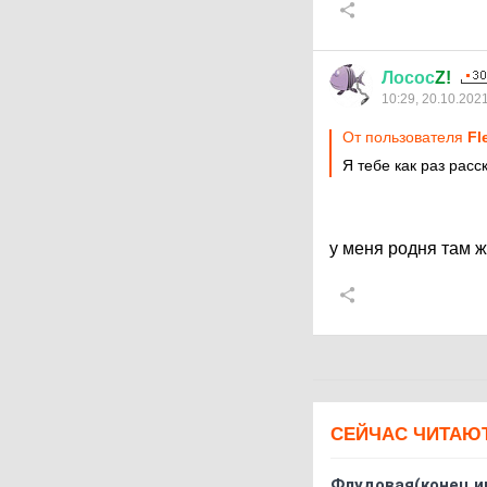
Лосос
Z!
10:29, 20.10.202
От пользователя
Fl
Я тебе как раз расс
у меня родня там ж
СЕЙЧАС ЧИТАЮ
Флудовая(конец и