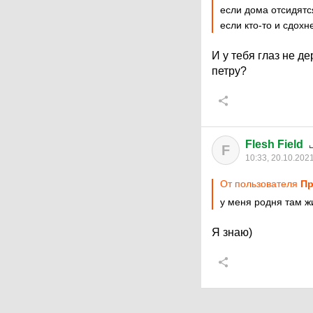
если дома отсидятс
если кто-то и сдохн
И у тебя глаз не де
петру?
Flesh Field
F
10:33, 20.10.202
От пользователя
Пр
у меня родня там ж
Я знаю)