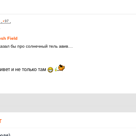
1
esh Field
казал бы про солнечный тель авив....
ивет и не только там
Т
юля)