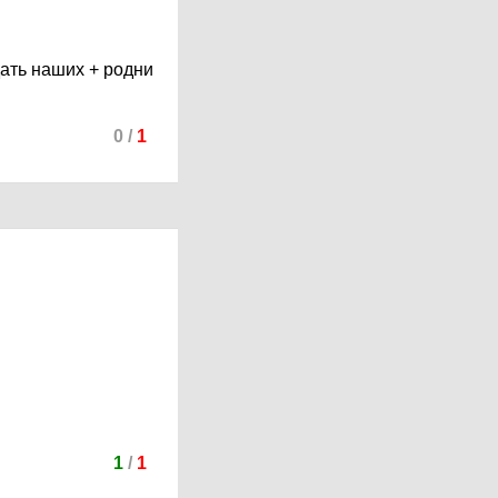
дать наших + родни
0
/
1
1
/
1