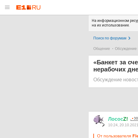
На информационном ресур
на их использование.
Поиск по форумам
Общение
Обсуждение 
«Банкет за сч
нерабочих дн
Обсуждение новос
Лосос
Z!
10:24, 20.10.202
От пользователя
Fl