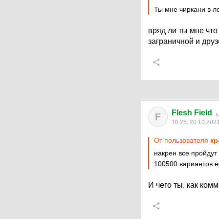
Ты мне чиркани в лс
вряд ли ты мне что
заграничной и друз
Flesh Field
F
10:25, 20.10.202
От пользователя
кр
накрен все пройдут 
100500 вариантов ес
И чего ты, как ком