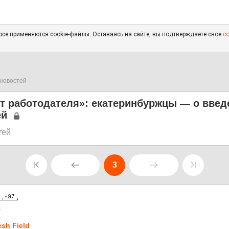
се применяются cookie-файлы. Оставаясь на сайте, вы подтверждаете свое
с
новостей
ет работодателя»: екатеринбуржцы — о введ
ей
тей
3
1
esh Field