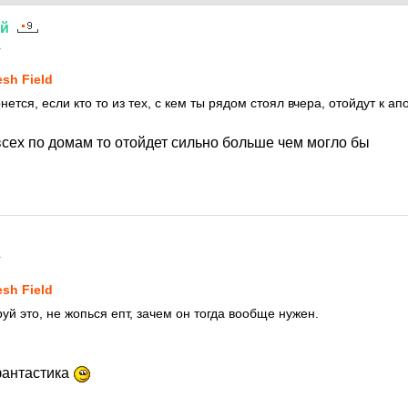
ий
1
esh Field
рнется, если кто то из тех, с кем ты рядом стоял вчера, отойдут к а
всех по домам то отойдет сильно больше чем могло бы
1
esh Field
й это, не жопься епт, зачем он тогда вообще нужен.
фантастика