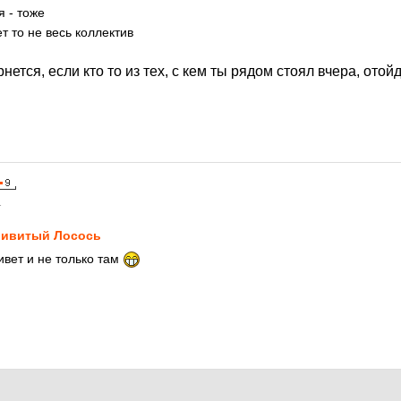
я - тоже
ет то не весь коллектив
рнется, если кто то из тех, с кем ты рядом стоял вчера, отой
1
ивитый Лосось
ивет и не только там