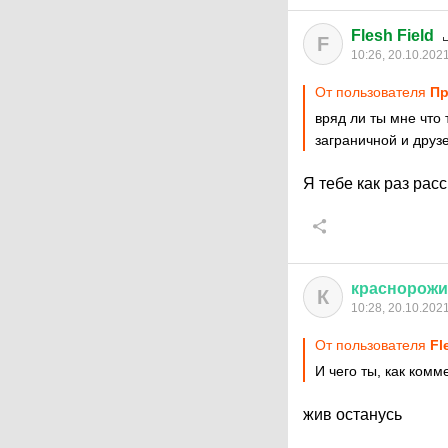
Flesh Field
F
10:26, 20.10.202
От пользователя
Пр
вряд ли ты мне что
заграничной и друз
Я тебе как раз расс
краснорож
К
10:28, 20.10.202
От пользователя
Fl
И чего ты, как ком
жив останусь