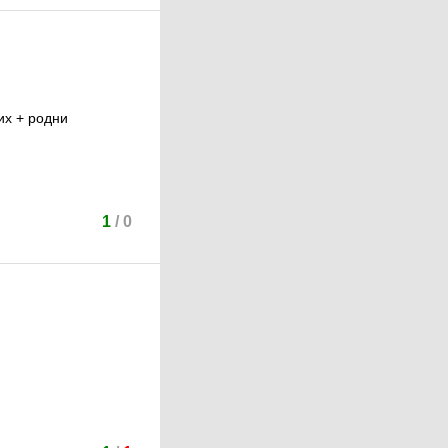
их + родни
1
/
0