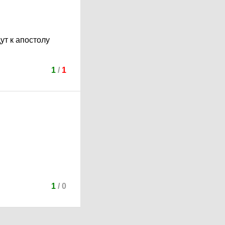
дут к апостолу
1
/
1
1
/
0