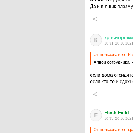
Да и в ящик плазму
краснорож
К
10:31, 20.10.202
От пользователя
Fl
А твои сотрудники,
если дома отсидятс
если кто-то и сдохн
Flesh Field
F
10:33, 20.10.202
От пользователя
кр