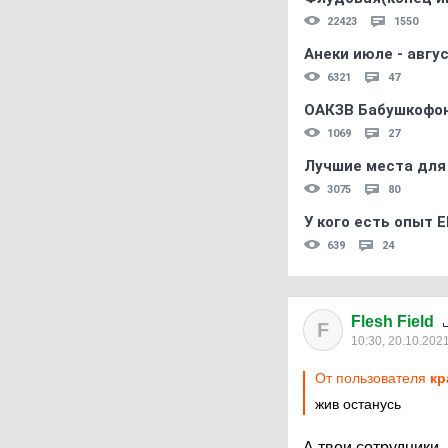
22423
1550
Анеки июле - авгус
6321
47
ОАКЗВ Бабушкофон
1069
27
Лучшие места для
3075
80
У кого есть опыт E
639
24
Flesh Field
F
10:30, 20.10.202
От пользователя
кр
жив останусь
А твои сотрудники