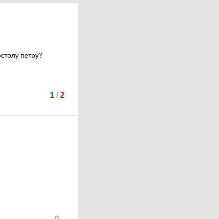
постолу петру?
1
/
2
0