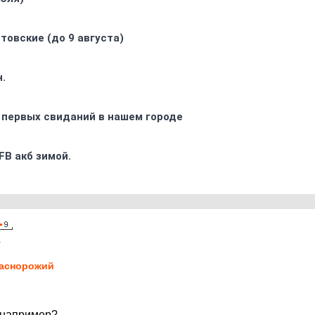
товские (до 9 августа)
.
 первых свиданий в нашем городе
FB акб зимой.
1
аснорожий
, например?