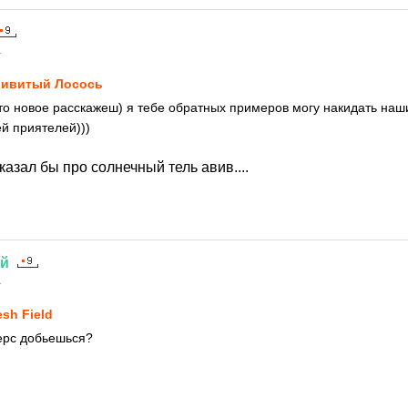
1
ивитый Лосось
 то новое расскажеш) я тебе обратных примеров могу накидать наш
ей приятелей)))
казал бы про солнечный тель авив....
ий
1
esh Field
мерс добьешься?