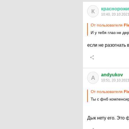
краснорож
К
10:40, 20.10.202
От пользователя
Fl
И у тебя глаз не де
если не разогнать 
andyukov
A
10:51, 20.10.202
От пользователя
Fl
Ты с фнб компенсиру
Дык нету его. Это 