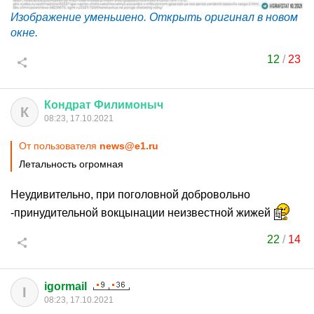
Изображение уменьшено. Открыть оригинал в новом
окне.
12
/
23
Кондрат
Филимоныч
К
08:23, 17.10.2021
От пользователя
news@e1.ru
Летальность огромная
Неудивительно, при поголовной добровольно
-принудительной вокцынации неизвестной жижей
22
/
14
igormail
I
08:23, 17.10.2021