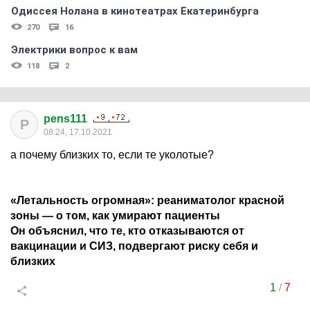
Одиссея Нолана в кинотеатрах Екатеринбурга
270
16
Электрики вопрос к вам
118
2
pens111
P
08:24, 17.10.2021
а почему близких то, если те уколотые?
«Летальность огромная»: реаниматолог красной
зоны — о том, как умирают пациенты
Он объяснил, что те, кто отказываются от
вакцинации и СИЗ, подвергают риску себя и
близких
1
/
7