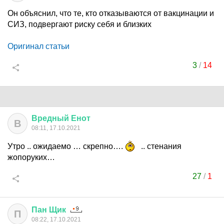
Он объяснил, что те, кто отказываются от вакцинации и
СИЗ, подвергают риску себя и близких
Оригинал статьи
3
/
14
Вредный
Енот
В
08:11, 17.10.2021
Утро .. ожидаемо … скрепно….
.. стенания
жопоруких…
27
/
1
Пан
Щик
П
08:22, 17.10.2021