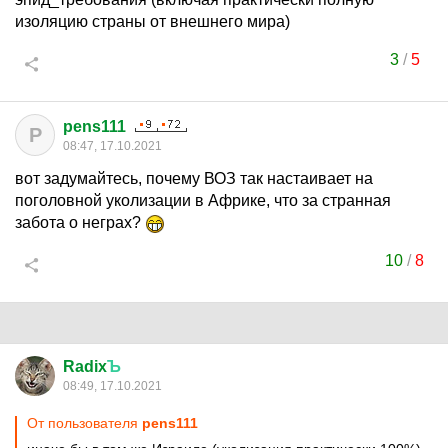
изоляцию страны от внешнего мира)
3
/
5
pens111
P
08:47, 17.10.2021
вот задумайтесь, почему ВОЗ так настаивает на
поголовной уколизации в Африке, что за странная
забота о неграх?
10
/
8
Radix
Ъ
08:49, 17.10.2021
От пользователя
pens111