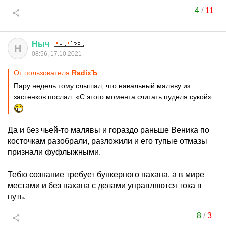
4
/
11
Ныч
Н
08:56, 17.10.2021
От пользователя
RadixЪ
Пару недель тому слышал, что навальный маляву из
застенков послал: «С этого момента считать пуделя сукой»
Да и без чьей-то малявы и гораздо раньше Веника по
косточкам разобрали, разложили и его тупые отмазы
признали фуфлыжными.
Тебю сознание требует
бункерного
пахана, а в мире
местами и без пахана с делами управляются тока в
путь.
8
/
3