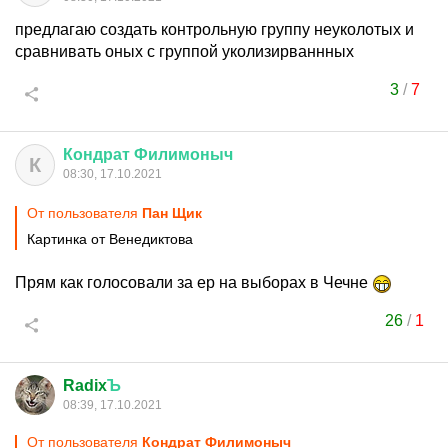
предлагаю создать контрольную группу неуколотых и
сравнивать оных с группой уколизирваннных
3
/
7
Кондрат
Филимоныч
К
08:30, 17.10.2021
От пользователя
Пан Щик
Картинка от Венедиктова
Прям как голосовали за ер на выборах в Чечне
26
/
1
Radix
Ъ
08:39, 17.10.2021
От пользователя
Кондрат Филимоныч