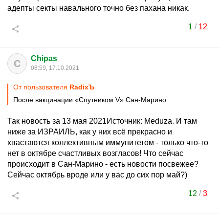
адепты секты навального точно без пахана никак.
1
/
12
Chipas
C
08:59, 17.10.2021
От пользователя
RadixЪ
После вакцинации «Спутником V» Сан-Марино
Так новость за 13 мая 2021Источник: Meduza. И там
ниже за ИЗРАИЛЬ, как у них всё прекрасно и
хвастаются коллективным иммунитетом - только что-то
нет в октябре счастливых возгласов! Что сейчас
происходит в Сан-Марино - есть новости посвежее?
Сейчас октябрь вроде или у вас до сих пор май?)
12
/
3