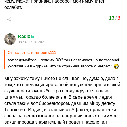
чему. Может прививка наоборот мой иммунитет
ослабит.
13
/
3
Radix
Ъ
08:54, 17.10.2021
От пользователя
pens111
вот задумайтесь, почему ВОЗ так настаивает на поголовной
уколизации в Африке, что за странная забота о неграх?
Мну захожу тему ничего не слышал, но, думаю, дело в
том, что в невакцинированной популяции при высокой
скученности, очень быстро продуцируются новые
штаммы, гораздо более злые. В своё время Индия
стала таким вот биореактором, давшим Миру дельту.
Только вот Индия, в отличии от Африки, практически
свела на нет возможность генерации новых штаммов,
вакцинировав значительный процент населения