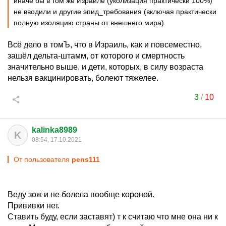
иначе бы в том же Израиле (уколизация практически 100%)
не вводили и другие эпид_требования (включая практически
полную изоляцию страны от внешнего мира)
Всё дело в томЪ, что в Израиль, как и повсеместно,
зашёл дельта-штамм, от которого и смертность
значительно выше, и дети, которых, в силу возраста
нельзя вакцинировать, болеют тяжелее.
3
/
10
kalinka8989
K
08:54, 17.10.2021
От пользователя
pens111
Веду зож и не болела вообще короной.
Прививки нет.
Ставить буду, если заставят) т к считаю что мне она ни к