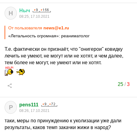
Ныч
Н
08:25, 17.10.2021
От пользователя
news@e1.ru
«Летальность огромная»: реаниматолог
Т.е. фактически он признаёт, что "онигерои" ковидку
лечить не умеют, не могут или не хотят, и чем далее,
тем более не могут, не умеют или не хотят.
25
/
3
pens111
P
08:26, 17.10.2021
таки, меры по принуждению к уколизации уже дали
результаты, каков темп закачки жижи в народ?