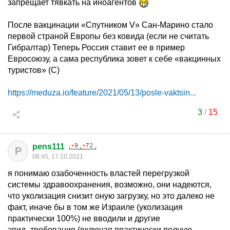
запрещает тявкать на иноагентов
После вакцинации «Спутником V» Сан-Марино стало
первой страной Европы без ковида (если не считать
Гибралтар) Теперь Россия ставит ее в пример
Евросоюзу, а сама республика зовет к себе «вакцинных
туристов» (С)
https://meduza.io/feature/2021/05/13/posle-vaktsin...
3
/
15
pens111
P
08:45, 17.10.2021
я понимаю озабоченность властей перегрузкой
системы здравоохранения, возможно, они надеются,
что уколизация снизит оную загрузку, но это далеко не
факт, иначе бы в том же Израиле (уколизация
практически 100%) не вводили и другие
эпид_требования (включая практически полную