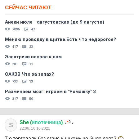
СЕЙЧАС ЧИТАЮТ
Анеки июле - августовские (до 9 августа)
7096
47
Меняю проводку в щитке.Есть что недорогое?
417
23
Электрики вопрос к вам
281
11
ОАКЗВ Что за запах?
733
13
Разминаем мозг: играем в "Ромашку" 3
817
50
She (
ипотечница
)
S
22:06, 16.10.2021
Т е торговали без егаис и никому не было дела?