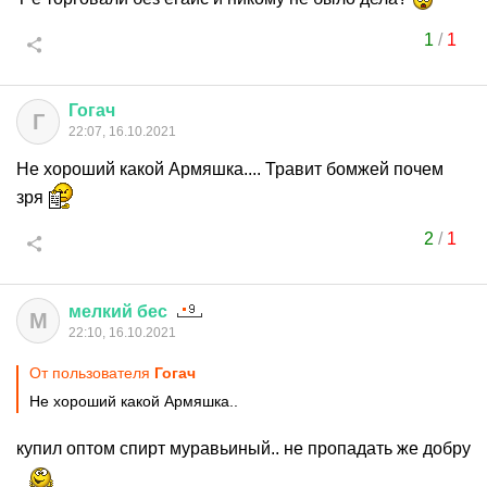
1
/
1
Гогач
Г
22:07, 16.10.2021
Не хороший какой Армяшка.... Травит бомжей почем
зря
2
/
1
мелкий
бес
М
22:10, 16.10.2021
От пользователя
Гогач
Не хороший какой Армяшка..
купил оптом спирт муравьиный.. не пропадать же добру