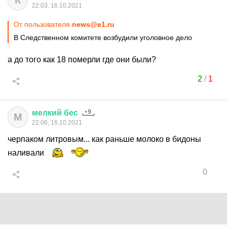
К
22:03, 16.10.2021
От пользователя
news@e1.ru
В Следственном комитете возбудили уголовное дело
а до того как 18 померли где они были?
2
/
1
мелкий
бес
М
22:06, 16.10.2021
черпаком литровым... как раньше молоко в бидоны
наливали
0