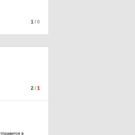
1
/
0
2
/
1
отправится в