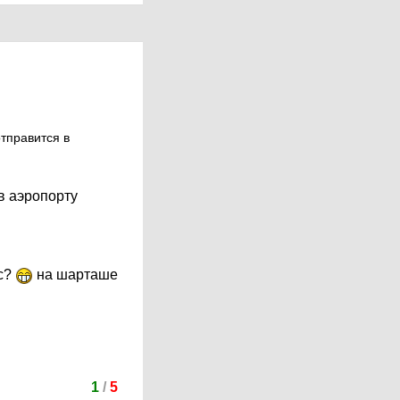
отправится в
 в аэропорту
ас?
на шарташе
1
/
5