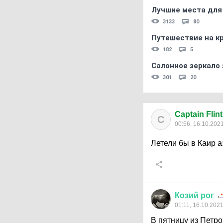
Лучшие места для
3133
80
Путешествие на кр
182
5
Салонное зеркало 
301
20
Captain Flint
C
00:56, 16.10.202
Летели бы в Каир а
Козий
рог
01:11, 16.10.202
В пятницу из Петр