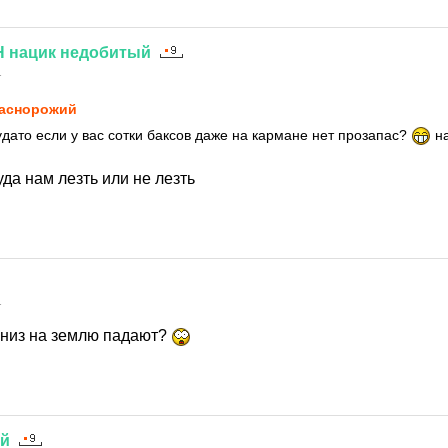
Н
нацик
недобитый
1
аснорожий
удато если у вас сотки баксов даже на кармане нет прозапас?
на
уда нам лезть или не лезть
1
 вниз на землю падают?
ий