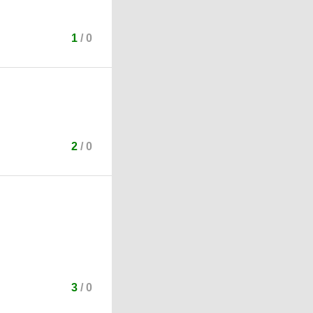
1
/
0
2
/
0
3
/
0