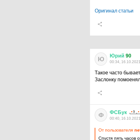
Оригинал статьи
Юрий
90
Ю
00:34, 16.10.202
Такое часто бывает .
Заслонку помоенял
ФСБук
Ф
00:40, 16.10.202
От пользователя
ne
Спустя пять часов 