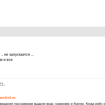
1
. не запускается ...
и и все
1
ws@e1.ru
ожидания пассажирам выдали воду, газировку и бургер. Когда рейс 