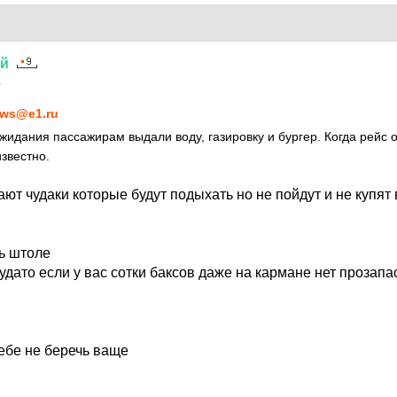
ий
1
ws@e1.ru
ожидания пассажирам выдали воду, газировку и бургер. Когда рейс 
звестно.
ют чудаки которые будут подыхать но не пойдут и не купят
ть штоле
удато если у вас сотки баксов даже на кармане нет прозап
себе не беречь ваще