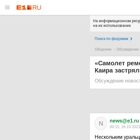
На информационном ресур
на их использование.
Поиск по форумам
Общение
Обсуждение 
«Самолет ремо
Каира застрял
Обсуждение новос
news@e1.ru
N
00:15, 16.10.202
Нескольким уральц