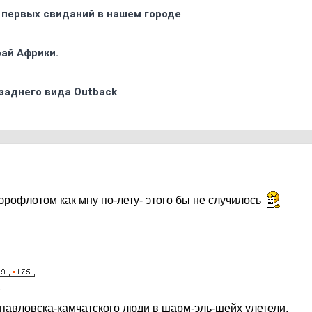
 первых свиданий в нашем городе
ай Африки.
заднего вида Outback
1
эрофлотом как мну по-лету- этого бы не случилось
1
опавловска-камчатского люди в шарм-эль-шейх улетели.