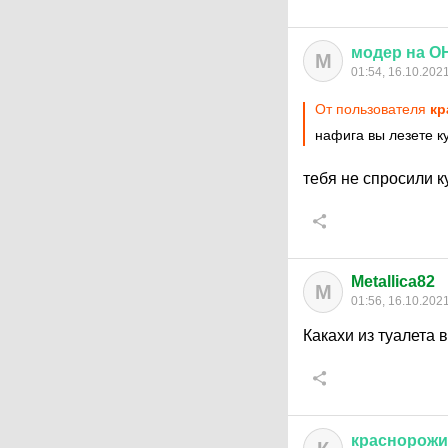
модер
на
О
М
01:54, 16.10.202
От пользователя
кр
нафига вы лезете к
тебя не спросили к
Metallica82
M
01:56, 16.10.202
Какахи из туалета
краснорож