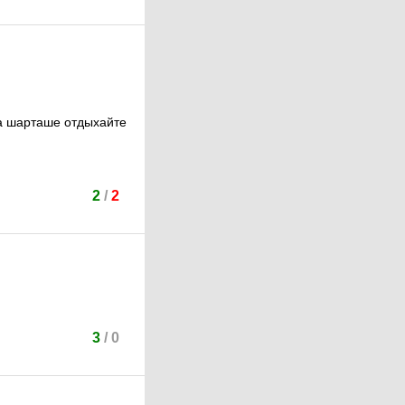
 шарташе отдыхайте
2
/
2
3
/
0