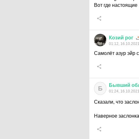
Вот где настоящие 
Козий
рог
01:12, 16.10.202
Самолёт азур эйр с
Бывший
об
Б
01:24, 16.10.202
Сказали, что засло
Наверное заслонка