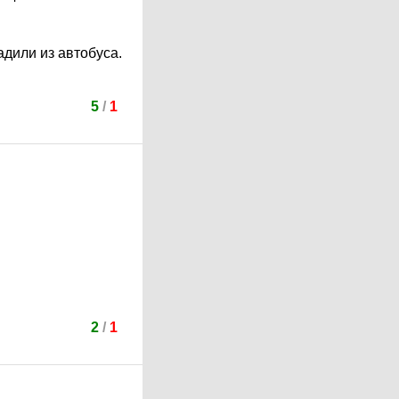
адили из автобуса.
5
/
1
2
/
1