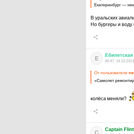
Екатеринбург — неи
В уральских авиали
Но бургеры и воду
Ебипетская
Е
00:47, 16.10.202
От пользователя
ne
«Самолет ремонтир
колёса меняли?
Captain Flint
C