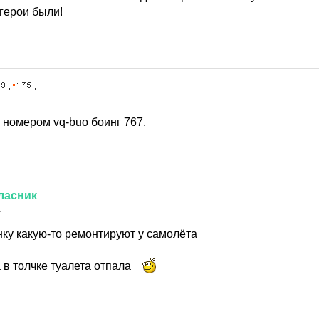
герои были!
1
 номером vq-buo боинг 767.
ласник
1
нку какую-то ремонтируют у самолёта
 в толчке туалета отпала