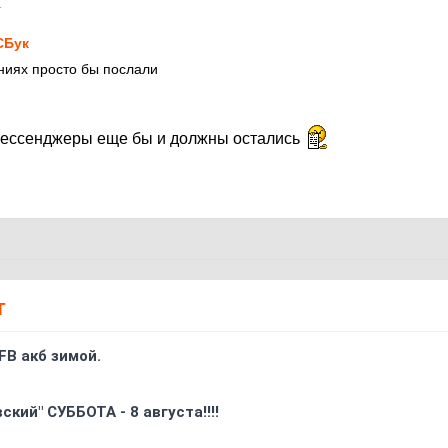
1
СБук
ниях просто бы послали
 пессенджеры еще бы и должны остались
Т
FB акб зимой.
кий" СУББОТА - 8 августа!!!!