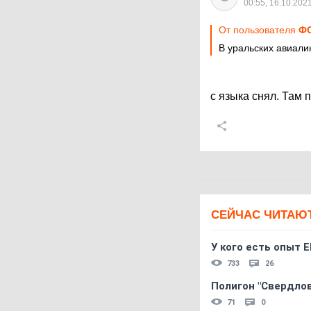
00:55, 16.10.202
От пользователя
Ф
В уральских авиали
с языка снял. Там
СЕЙЧАС ЧИТАЮ
У кого есть опыт E
733
26
Полигон "Свердловс
71
0