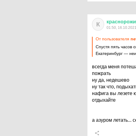
краснорож
К
01:50, 16.10.202
От пользователя
ne
Спустя пять часов 
Екатеринбург — неи
всегда меня потеша
пожрать
ну да, недешево
ну так что, подыха
нафига вы лезете к
отдыхайте
а азуром летать... 