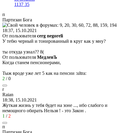
1137
35
п
Партизан
Бога
18:37, 15.10.2021
От пользователя
cerg negoreli
У тебю черный и тонированный в круг как у мну?
ты откуда узнал??
8(
От пользователя
МедленЪ
Когда станем пенсионерами,
Тыж вроде уже лет 5 как на пенсии
:ultra:
2
/
0
r
Raian
18:38, 15.10.2021
Жуткая жизнь у тебя будет на зоне ..., ибо слабого и
немощного обирать Нельзя ! - это Закон .
1
/
2
п
Партизан
Бога