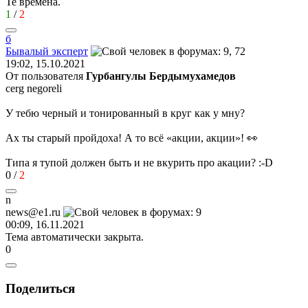
Те времена.
1
/
2
б
Бывалый
эксперт
19:02, 15.10.2021
От пользователя
Гурбангулы Бердымухамедов
cerg negoreli
У тебю черный и тонированный в круг как у мну?
Ах ты старый пройдоха! А то всё «акции, акции»! 👀
Типа я тупой должен быть и не вкурить про акации?
:-D
0
/
2
n
news@e1.ru
00:09, 16.11.2021
Тема автоматически закрыта.
0
Поделиться