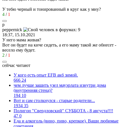
У тебю черный и тонированный в круг как у мну?
4
/
1
p
peppernick
18:37, 15.10.2021
У него мама живая?
Вот он будет на киче сидеть, а его маму такой же обнесет -
весело ему будет.
2
/
1
сейчас читают
У кого есть опыт EFB акб зимой.
666
24
чем лучше зашить узел мауэрлата изнутри дома
(внутренняя стена)?
194
10
Вот и сам столкнулся - старые родители...
1934
35
Полигон "Свердловский" СУББОТА - 8 августа!!!!
47
0
Еда и алкоголь (вино, пиво, крепкое). Ваши любимые
сочетания