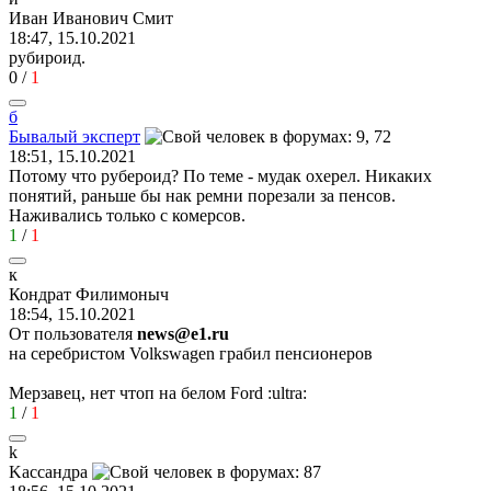
Иван
Иванович
Смит
18:47, 15.10.2021
рубироид.
0
/
1
б
Бывалый
эксперт
18:51, 15.10.2021
Потому что рубероид? По теме - мудак охерел. Никаких
понятий, раньше бы нак ремни порезали за пенсов.
Наживались только с комерсов.
1
/
1
к
Кондрат
Филимоныч
18:54, 15.10.2021
От пользователя
news@e1.ru
на серебристом Volkswagen грабил пенсионеров
Мерзавец, нет чтоп на белом Ford
:ultra:
1
/
1
k
Kacca
нд
pa