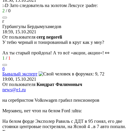
18:56, 15.10.2021
:-D
Зато следователь на золотом Лексусе
:padre:
2
/
0
г
Гурбангулы
Бердымухамедов
18:59, 15.10.2021
От пользователя
cerg negoreli
У тебю черный и тонированный в круг как у мну?
Ах ты старый пройдоха! А то всё «акции, акции»! 👀
1
/
1
б
Бывалый
эксперт
19:00, 15.10.2021
От пользователя
Кондрат Филимоныч
news@e1.ru
на серебристом Volkswagen грабил пенсионеров
Мерзавец, нет чтоп на белом Ford
:ultra:
На белом форде Эксполер Равиль с ДДТ в 95 гонял, его две
стоянки центровые постреляли, на Ясной 4 ..в 7 авто попали.