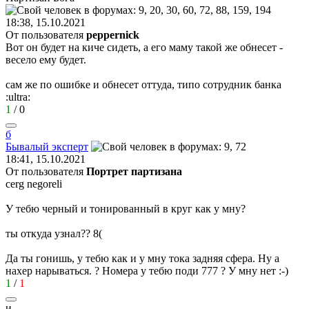
18:38, 15.10.2021
От пользователя
peppernick
Вот он будет на киче сидеть, а его маму такой же обнесет -
весело ему будет.
сам же по ошибке и обнесет оттуда, типо сотрудник банка
:ultra:
1
/
0
б
Бывалый
эксперт
18:41, 15.10.2021
От пользователя
Портрет партизана
cerg negoreli
У тебю черный и тонированный в круг как у мну?
ты откуда узнал??
8(
Да ты гонишь, у тебю как и у мну тока задняя сфера. Ну а
нахер нарываться. ? Номера у тебю поди 777 ? У мну нет
:-)
1
/
1
и