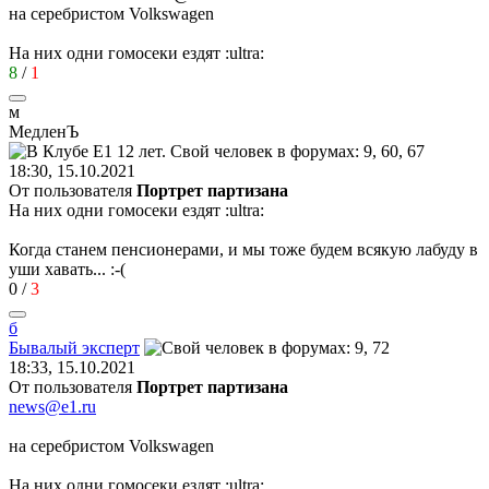
на серебристом Volkswagen
На них одни гомосеки ездят
:ultra:
8
/
1
м
МедленЪ
18:30, 15.10.2021
От пользователя
Портрет партизана
На них одни гомосеки ездят
:ultra:
Когда станем пенсионерами, и мы тоже будем всякую лабуду в
уши хавать...
:-(
0
/
3
б
Бывалый
эксперт
18:33, 15.10.2021
От пользователя
Портрет партизана
news@e1.ru
на серебристом Volkswagen
На них одни гомосеки ездят
:ultra: