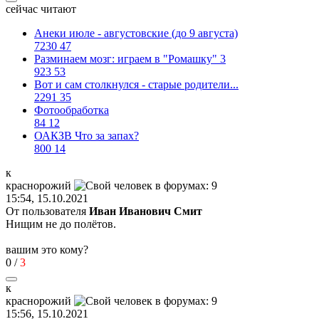
сейчас читают
Анеки июле - августовские (до 9 августа)
7230
47
Разминаем мозг: играем в "Ромашку" 3
923
53
Вот и сам столкнулся - старые родители...
2291
35
Фотообработка
84
12
ОАКЗВ Что за запах?
800
14
к
краснорожий
15:54, 15.10.2021
От пользователя
Иван Иванович Смит
Нищим не до полётов.
вашим это кому?
0
/
3
к
краснорожий
15:56, 15.10.2021