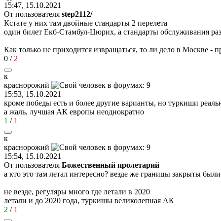
15:47, 15.10.2021
От пользователя
step2112/
Кстате у них там двойные стандарты 2 перелета
один билет Екб-Стамбул-Цюрих, а стандарты обслуживания ра
Как только не приходится извращаться, то ли дело в Москве -
0
/
2
к
краснорожий
15:53, 15.10.2021
кроме победы есть и более другие варианты, но туркиши реаль
а жаль, лучшая АК европы неоднократно
1
/
1
к
краснорожий
15:54, 15.10.2021
От пользователя
Божественный пролетарий
а кто это там летал интересно? везде же границы закрыты были
не везде, регуляры много где летали в 2020
летали и до 2020 года, туркишы великолепная АК
2
/
1