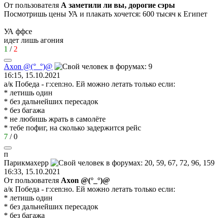
От пользователя
А заметили ли вы, дорогие сэры
Посмотришь цены УА и плакать хочется: 600 тысяч к Египет
УА ффсе
идет лишь агония
1
/
2
Axon @(°_°)@
16:15, 15.10.2021
а/к Победа - г
:cen:
но. Ей можно летать только если:
* летишь один
* без дальнейших пересадок
* без багажа
* не любишь жрать в самолёте
* тебе пофиг, на сколько задержится рейс
7
/
0
п
Парикмахерр
16:33, 15.10.2021
От пользователя
Axon @(°_°)@
а/к Победа - г
:cen:
но. Ей можно летать только если:
* летишь один
* без дальнейших пересадок
* без багажа