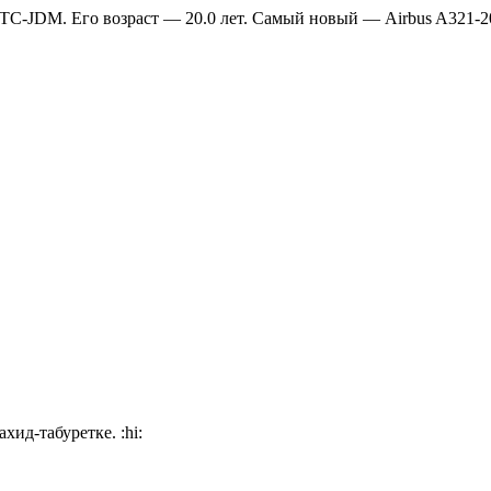
C-JDM. Его возраст — 20.0 лет. Самый новый — Airbus A321-20
ахид-табуретке.
:hi: