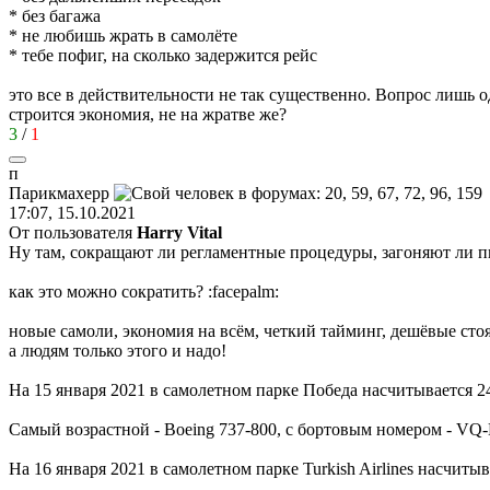
* без багажа
* не любишь жрать в самолёте
* тебе пофиг, на сколько задержится рейс
это все в действительности не так существенно. Вопрос лишь 
строится экономия, не на жратве же?
3
/
1
п
Парикмахерр
17:07, 15.10.2021
От пользователя
Harry Vital
Ну там, сокращают ли регламентные процедуры, загоняют ли п
как это можно сократить?
:facepalm:
новые самоли, экономия на всём, четкий тайминг, дешёвые сто
а людям только этого и надо!
На 15 января 2021 в самолетном парке Победа насчитывается 24 
Самый возрастной - Boeing 737-800, с бортовым номером - VQ-B
На 16 января 2021 в самолетном парке Turkish Airlines насчитыв