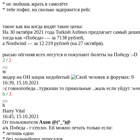
* не любишь жрать в самолёте
* тебе пофиг, на сколько задержится рейс
такие как вы когда видят такие цены:
На 30 октября 2021 года Turkish Airlines предлагает самый де
тогда как «Победа» — за 7138 рублей,
а Nordwind — за 12 219 рублей (на 27 октября).
рысью обгоняя всех несутся и покупают билеты на Победу
:-D
2
/
2
м
модер
на
ОН
нацик
недобитый
16:39, 15.10.2021
:-(
говнопобеда ..туркиши то прикольные ..жаль если уйдут
:wee
6
/
3
h
Harry Vital
16:45, 15.10.2021
От пользователя
Axon @(°_°)@
а/к Победа - г
:cen:
но. Ей можно летать только если:
* летишь один
* без дальнейших пересадок