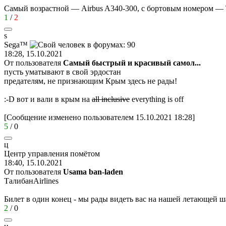
Самый возрастной — Airbus A340-300, с бортовым номером — T
1
/
2
s
Sega™
18:28, 15.10.2021
От пользователя
Самый быстрый и красивый самол...
пусть уматывают в свой эрдостан
предателям, не признающим Крым здесь не рады!
:-D
вот и вали в крым на
all inclusive
everything is off
[Сообщение изменено пользователем 15.10.2021 18:28]
5
/
0
ц
Центр
управления
помётом
18:40, 15.10.2021
От пользователя
Usama ban-laden
ТалибанAirlines
Билет в один конец - мы рады видеть вас на нашей летающей ш
2
/
0