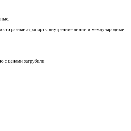
зные.
 просто разные аэропорты внутренние линии и международные
но с ценами загрубили