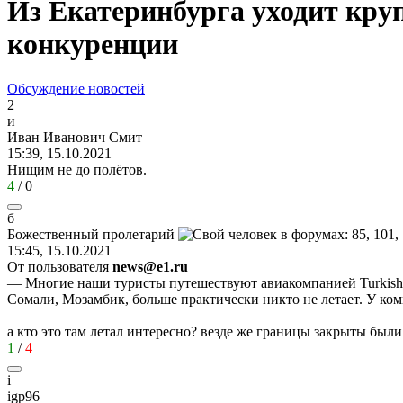
Из Екатеринбурга уходит кру
конкуренции
Обсуждение новостей
2
и
Иван
Иванович
Смит
15:39, 15.10.2021
Нищим не до полётов.
4
/
0
б
Божественный
пролетарий
15:45, 15.10.2021
От пользователя
news@e1.ru
— Многие наши туристы путешествуют авиакомпанией Turkish A
Сомали, Мозамбик, больше практически никто не летает. У ком
а кто это там летал интересно? везде же границы закрыты были
1
/
4
i
igp96