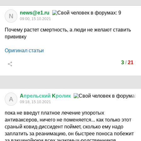
news@e1.ru
N
09:00, 15.10.2021
Почему растет смертность, а люди не желают ставить
прививку
Оригинал статьи
3
/
21
A
прельский
K
ролик
A
09:18, 15.10.2021
пока не введут платное лечение упоротых
антиваксеров, ничего не поменяется... как только этот
сраный ковид-диссидент поймет, сколько ему надо
заплатить за реанимацию, он быстрее поноса побежит
за вакцинойююи всех знакомых-родственников