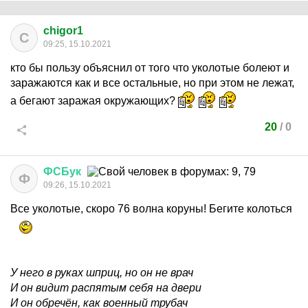
chigor1
C
09:25, 15.10.2021
кто бы пользу объяснил от того что уколотые болеют и
заражаются как и все остальные, но при этом не лежат,
а бегают заражая окружающих?
20
/
0
ФСБук
Ф
09:26, 15.10.2021
Все уколотые, скоро 76 волна коруны! Бегите колоться
У него в руках шприц, но он не врач
И он видит распятым себя на двери
И он обречён, как военный трубач