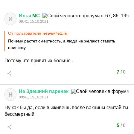
Илья
MC
И
09:41, 15.10.2021
От пользователя
news@e1.ru
Почему растет смертность, а люди не желают ставить
прививку
Потому что привитых больше .
7
/
0
Не
Здешний
паренек
Н
09:41, 15.10.2021
Ну как бы да, если выживешь после вакцины считай ты
бессмертный
5
/
0