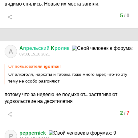
видимо спились. Новые их места заняли.
5
/
0
A
прельский
K
ролик
A
09:33, 15.10.2021
От пользователя
igormail
От алкоголя, наркоты и табака тоже много мрет, что-то эту
тему не особо разгоняют
потому что за неделю не подыхают...растягивают
удовольствие на десятилетия
2
/
7
peppernick
P