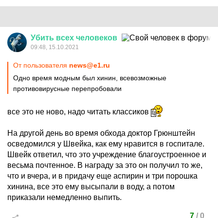
Убить
всех
человеков
09:48, 15.10.2021
От пользователя
news@e1.ru
Одно время модным был хинин, всевозможные
противовирусные перепробовали
все это не ново, надо читать классиков
На другой день во время обхода доктор Грюнштейн
осведомился у Швейка, как ему нравится в госпитале.
Швейк ответил, что это учреждение благоустроенное и
весьма почтенное. В награду за это он получил то же,
что и вчера, и в придачу еще аспирин и три порошка
хинина, все это ему высыпали в воду, а потом
приказали немедленно выпить.
7
/
0