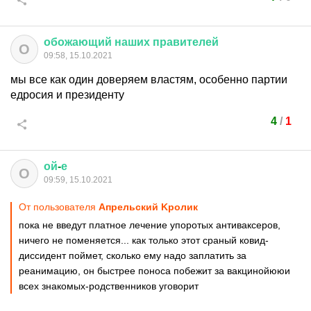
обожающий
наших
правителей
О
09:58, 15.10.2021
мы все как один доверяем властям, особенно партии
едросия и президенту
4
/
1
ой
-
е
О
09:59, 15.10.2021
От пользователя
Aпрельский Kролик
пока не введут платное лечение упоротых антиваксеров,
ничего не поменяется... как только этот сраный ковид-
диссидент поймет, сколько ему надо заплатить за
реанимацию, он быстрее поноса побежит за вакцинойююи
всех знакомых-родственников уговорит