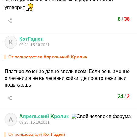
уговорит
8
/
38
КотГадюн
К
09:21, 15.10.2021
От пользователя
Aпрельский Kролик
Платное лечение давно ввели всем. Если речь именно
о лечении,а не выделении койки,где просто лежишь и
подыхаешь
24
/
2
A
прельский
K
ролик
A
09:23, 15.10.2021
От пользователя
КотГадюн