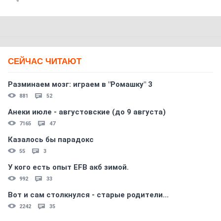
СЕЙЧАС ЧИТАЮТ
Разминаем мозг: играем в "Ромашку" 3
881
52
Анеки июле - августовские (до 9 августа)
7165
47
Казалось бы парадокс
55
3
У кого есть опыт EFB акб зимой.
992
33
Вот и сам столкнулся - старые родители...
2242
35