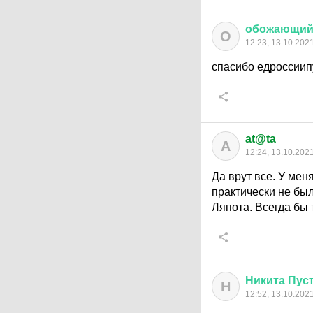
обожающи
О
12:23, 13.10.202
спасибо едроссиип
at@ta
A
12:24, 13.10.202
Да врут все. У мен
практически не был
Ляпота. Всегда бы 
Никита
Пус
Н
12:52, 13.10.202