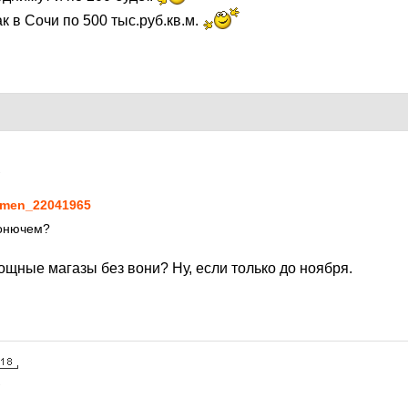
к в Сочи по 500 тыс.руб.кв.м.
1
men_22041965
вонючем?
ощные магазы без вони? Ну, если только до ноября.
1