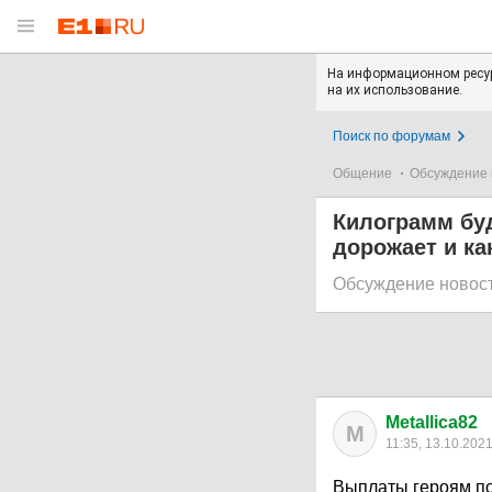
На информационном ресур
на их использование.
Поиск по форумам
Общение
Обсуждение 
Килограмм буд
дорожает и ка
Обсуждение новос
Metallica82
M
11:35, 13.10.202
Выплаты героям по