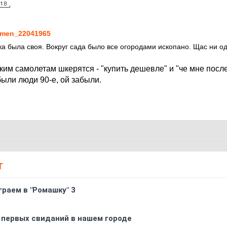
1
men_22041965
ка была своя. Вокруг сада было все огородами ископано. Щас ни од
ким самолетам шкерятся - "купить дешевле" и "че мне посл
были люди 90-е, ой забыли.
Т
граем в "Ромашку" 3
 первых свиданий в нашем городе