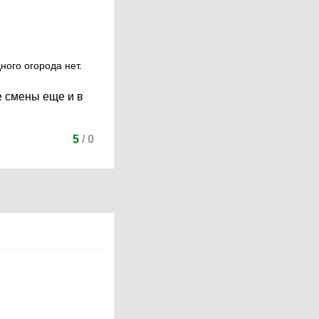
ного огорода нет.
е смены еще и в
5
/
0