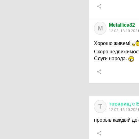
Metallica82
M
12:03, 13.10.202
Хорошо живем!
Скоро недвижимост
Слуги народа.
товарищ
с
Т
12:07, 13.10.202
прорыв каждый ден