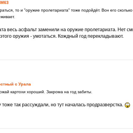
SM63
обраться, то и "оружие пролетариата" тоже подойдёт. Вон его скольк
ёживает.
ата весь асфальт заменили на оружие пролетариата. Нет см
этого оружия - умотаться. Кождный год перекладывают.
1
стный с Урала
ожай картохи хороший. Закрома на год забиты.
у тоже так рассуждали, но тут началась продразверстка.