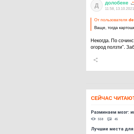
долобене
Д
11:58, 13.10.202
От пользователя
de
Ваще, тогда картош
Некогда. По сочинс
огород ползти". За
СЕЙЧАС ЧИТАЮ
Разминаем мозг: и
558
45
Лучшие места для