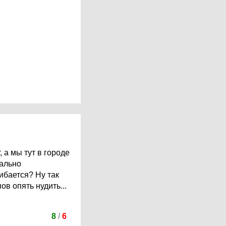
, а мы тут в городе
мально
ибается? Ну так
ов опять нудить...
8
/
6