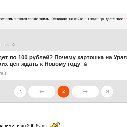
се применяются cookie-файлы. Оставаясь на сайте, вы подтверждаете свое
с
новостей
ет по 100 рублей? Почему картошка на Ура
ких цен ждать к Новому году
тей
2
1
днимут и по 200 будет.