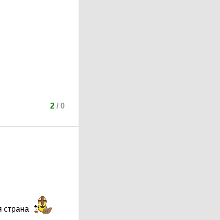
2
/
0
ая страна