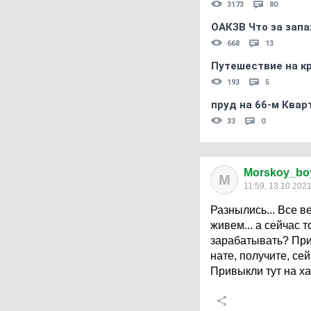
3173
80
ОАКЗВ Что за запа
668
13
Путешествие на кр
193
5
пруд на 66-м Квар
33
0
Morskoy_bo
M
11:59, 13.10.202
Разнылись... Все ве
живем... а сейчас 
зарабатывать? При
нате, получите, сей
Привыкли тут на ха