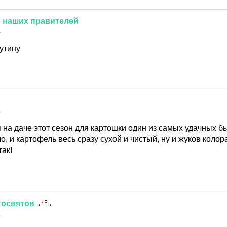
й
наших
правителей
1
утину
1
я на даче этот сезон для картошки один из самых удачных б
о, и картофель весь сразу сухой и чистый, ну и жуков колор
так!
тосвятов
1