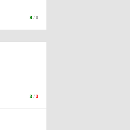
8
/
0
3
/
3