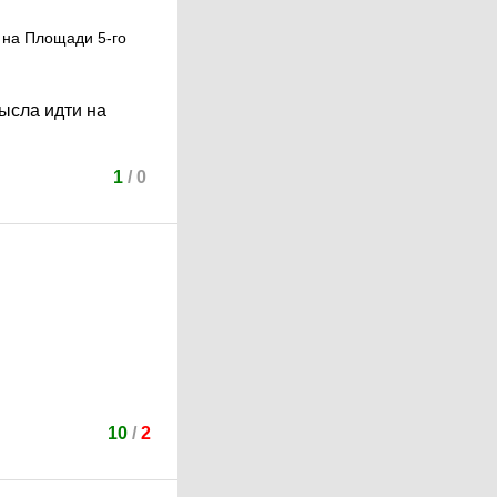
о на Площади 5-го
ысла идти на
1
/
0
10
/
2