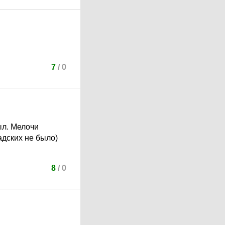
7
/
0
ыл. Мелочи
адских не было)
8
/
0