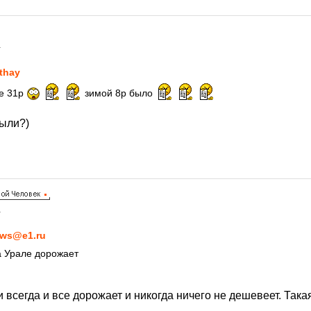
1
thay
е 31р
зимой 8р было
были?)
1
ws@e1.ru
а Урале дорожает
и всегда и все дорожает и никогда ничего не дешевеет. Так