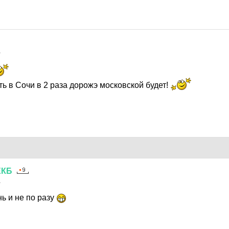
1
ь в Сочи в 2 раза дорожэ московской будет!
ЕКБ
1
ь и не по разу