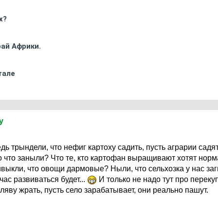
х?
ай Африки.
тале
y
1
дь трындели, что нефиг картоху садить, пусть аграрии садят
то что заныли? Что те, кто картофан выращивают хотят нор
выкли, что овощи дармовые? Ныли, что сельхозка у нас заг
час развиваться будет...
И только не надо тут про перекуп
ляву жрать, пусть село зарабатывает, они реально пашут.