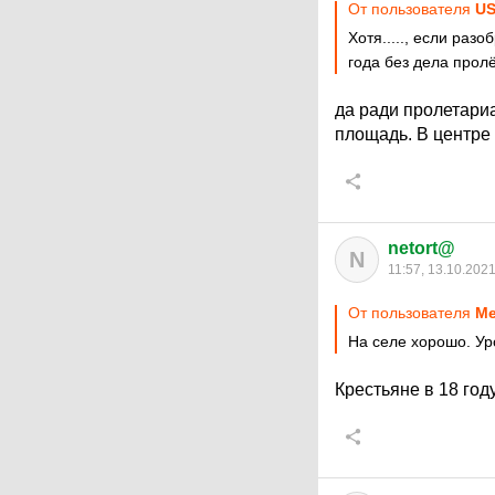
От пользователя
U
Хотя....., если раз
года без дела прол
да ради пролетари
площадь. В центре 
netort@
N
11:57, 13.10.202
От пользователя
Ме
На селе хорошо. Ур
Крестьяне в 18 год