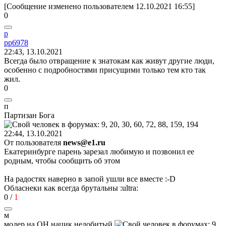
[Сообщение изменено пользователем 12.10.2021 16:55]
0
p
pp6978
22:43, 13.10.2021
Всегда было отвращение к знатокам как живут другие люди,
особенно с подробностями присущими только тем кто так
жил.
0
п
Партизан
Бога
22:44, 13.10.2021
От пользователя
news@e1.ru
Екатеринбурге парень зарезал любимую и позвонил ее
родным, чтобы сообщить об этом
На радостях наверно в запой ушли все вместе
:-D
Обласнеки как всегда брутальны
:ultra:
0
/
1
м
модер
на
ОН
нацик
недобитый