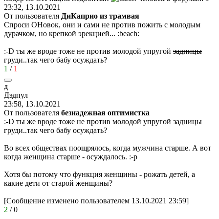
23:32, 13.10.2021
От пользователя
ДиКаприо из трамвая
Спроси ОНовок, они и сами не против пожить с молодым
дурачком, но крепкой эрекцией...
:beach:
:-D
ты же вроде тоже не против молодой упругой
задницы
груди..так чего бабу осуждать?
1
/
1
д
Дэдпул
23:58, 13.10.2021
От пользователя
безнадежная оптимистка
:-D
ты же вроде тоже не против молодой упругой задницы
груди..так чего бабу осуждать?
Во всех обществах поощрялось, когда мужчина старше. А вот
когда женщина старше - осуждалось.
:-p
Хотя бы потому что функция женщины - рожать детей, а
какие дети от старой женщины?
[Сообщение изменено пользователем 13.10.2021 23:59]
2
/
0