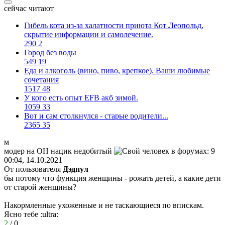
сейчас читают
Гибель кота из-за халатности приюта Кот Леопольд,
скрытиe информации и самолечение.
290
2
Город без воды
549
19
Еда и алкоголь (вино, пиво, крепкое). Ваши любимые
сочетания
1517
48
У кого есть опыт EFB акб зимой.
1059
33
Вот и сам столкнулся - старые родители...
2365
35
м
модер
на
ОН
нацик
недобитый
00:04, 14.10.2021
От пользователя
Дэдпул
бы потому что функция женщины - рожать детей, а какие дети
от старой женщины?
Накормленные ухоженные и не таскающиеся по впискам.
Ясно тебе
:ultra:
2
/
0