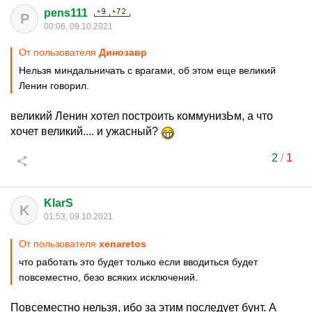
pens111
P
00:06, 09.10.2021
От пользователя
Динозавp
Нельзя миндальничать с врагами, об этом еще великий
Ленин говорил.
великий Ленин хотел построить коммунизЬм, а что
хочет великий.... и ужасный?
2
/
1
KlarS
K
01:53, 09.10.2021
От пользователя
xenaretos
что работать это будет только если вводиться будет
повсеместно, безо всяких исключений.
Повсеместно нельзя, ибо за этим последует бунт. А