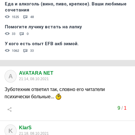
Еда и алкоголь (вино, пиво, крепкое). Ваши любимые
сочетания
1525
48
Помогите лучику встать на лапку
33
0
У кого есть опыт EFB акб зимой.
1062
33
AVATARA NET
A
21:14, 08.10.2021
Зуботехник ответил так, словно его читатели
психически больные...
9
/
1
KlarS
K
21:18, 08.10.2021