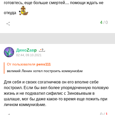
готовтесь, еще больше смертей.... помощи ждать не
откуда
4
/
0
Дино
Z
ав
p
02:44, 09.10.2021
От пользователя
pens111
великий Ленин хотел построить коммунизЬм
Для себя и своих согатничков он его вполне себе
построил. Если бы вел более упорядоченную половую
жизнь и не подхватил сифилис с Зиновьевым в
шалаше, мог бы даже какое-то время еще пожить при
личном коммунизЬме.
0
/
1