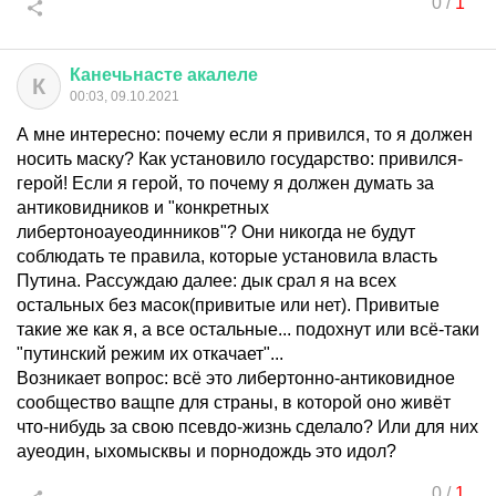
0
/
1
Канечьнасте
акалеле
К
00:03, 09.10.2021
А мне интересно: почему если я привился, то я должен
носить маску? Как установило государство: привился-
герой! Если я герой, то почему я должен думать за
антиковидников и "конкретных
либертоноауеодинников"? Они никогда не будут
соблюдать те правила, которые установила власть
Путина. Рассуждаю далее: дык срал я на всех
остальных без масок(привитые или нет). Привитые
такие же как я, а все остальные... подохнут или всё-таки
"путинский режим их откачает"...
Возникает вопрос: всё это либертонно-антиковидное
сообщество ващпе для страны, в которой оно живёт
что-нибудь за свою псевдо-жизнь сделало? Или для них
ауеодин, ыхомысквы и порнодождь это идол?
0
/
1