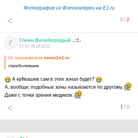
Фотография из Фотогалереи на E1.ru
0
/
2
Гленн
Вилобородый
Г
22:10, 08.10.2021
От пользователя
news@e1.ru
переболевшим
А куйвашев сам в этих зонах будет?
А, вообще, подобные зоны называются по другому.
Даже с точки зрения медиков.
1
/
0