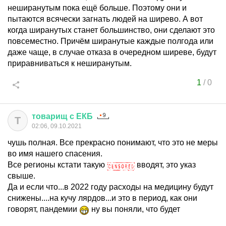
неширанутым пока ещё больше. Поэтому они и
пытаются всячески загнать людей на ширево. А вот
когда ширанутых станет большинство, они сделают это
повсеместно. Причём ширанутые каждые полгода или
даже чаще, в случае отказа в очередном ширеве, будут
приравниваться к неширанутым.
1
/
0
товарищ
с
ЕКБ
Т
02:06, 09.10.2021
чушь полная. Все прекрасно понимают, что это не меры
во имя нашего спасения.
Все регионы кстати такую
вводят, это указ
свыше.
Да и если что...в 2022 году расходы на медицину будут
снижены....на кучу лярдов...и это в период, как они
говорят, пандемии
ну вы поняли, что будет