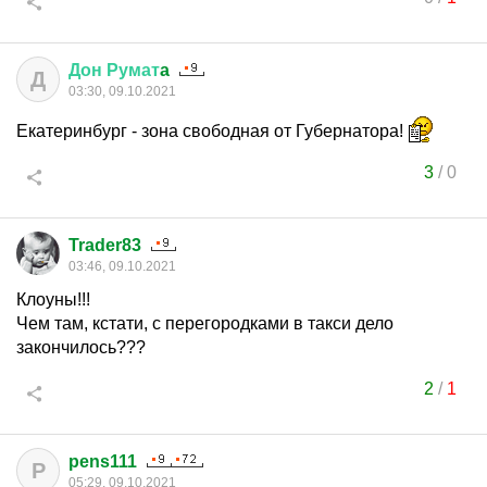
Дон
Румат
a
Д
03:30, 09.10.2021
Екатеринбург - зона свободная от Губернатора!
3
/
0
Trader83
03:46, 09.10.2021
Клоуны!!!
Чем там, кстати, с перегородками в такси дело
закончилось???
2
/
1
pens111
P
05:29, 09.10.2021