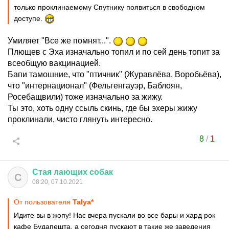
только проклинаемому Спутнику появиться в свободном
доступе.
Умиляет "Все же помнят...".
Плющев с Эха изначально топил и по сей день топит за
всеобщую вакцинацией.
Бапи тамошние, что "птичник" (Журавлёва, Воробьёва),
что "интернационал" (Фельгенгауэр, Баблоян,
Росебащвили) тоже изначально за жижу.
Ты это, хоть одну ссыль скинь, где бы эхеры жижу
проклинали, чисто глянуть интересно.
8
/
1
Стая
лающих
собак
С
08:20, 07.10.2021
От пользователя
Talya*
Идите вы в жопу! Нас вчера пускали во все бары и хард рок
кафе Будапешта, а сегодня пускают в такие же заведения