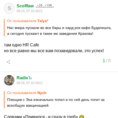
Scofflaw
S
09:15, 07.10.2021
От пользователя
Talya*
Нас вчера пускали во все бары и хард рок кафе Будапешта,
а сегодня пускают в такие же заведения Кракова!
там одно HR Cafe
но все равно мы все вам позавидовали, это успех!
1
/
0
Radix
Ъ
09:16, 07.10.2021
От пользователя
Nych
Плющев с Эха изначально топил и по сей день топит за
всеобщую вакцинацией.
Словами «Привился - и сразу в гроб»