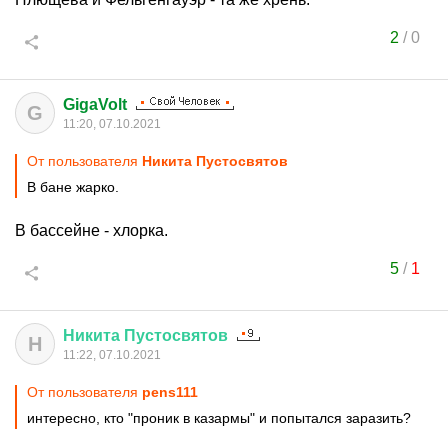
2
/
0
GigaVolt
G
11:20, 07.10.2021
От пользователя
Никита Пустосвятов
В бане жарко.
В бассейне - хлорка.
5
/
1
Никита
Пустосвятов
Н
11:22, 07.10.2021
От пользователя
pens111
интересно, кто "проник в казармы" и попытался заразить?