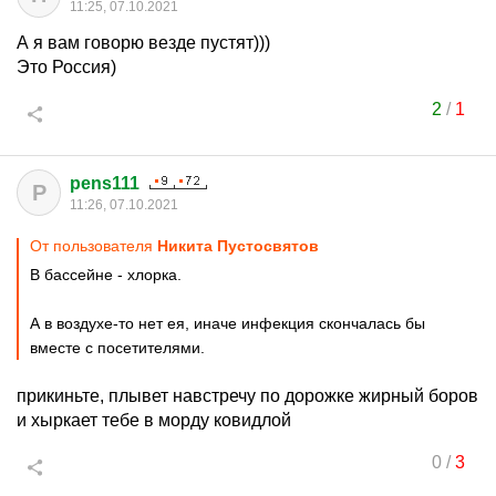
11:25, 07.10.2021
А я вам говорю везде пустят)))
Это Россия)
2
/
1
pens111
P
11:26, 07.10.2021
От пользователя
Никита Пустосвятов
В бассейне - хлорка.
А в воздухе-то нет ея, иначе инфекция скончалась бы
вместе с посетителями.
прикиньте, плывет навстречу по дорожке жирный боров
и хыркает тебе в морду ковидлой
0
/
3