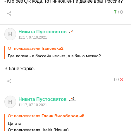
- Кто без QR кода, тот инноагент и далее враг России?
7
/
0
Никита
Пустосвятов
Н
11:17, 07.10.2021
От пользователя
franceska2
Где логика - в бассейн нельзя, а в баню можно?
В бане жарко.
0
/
3
Никита
Пустосвятов
Н
11:17, 07.10.2021
От пользователя
Гленн Вилобородый
Цитата:
От пользователя: IraIrit (Ирина)