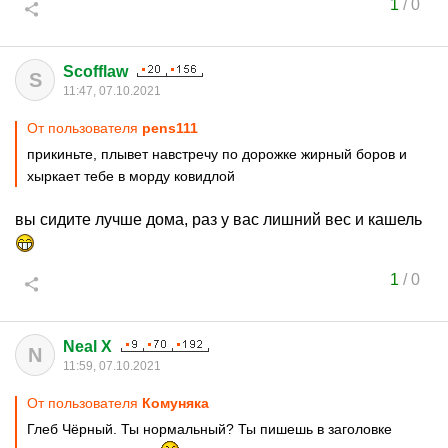
1
/
0
Scofflaw
S
11:47, 07.10.2021
От пользователя
pens111
прикиньте, плывет навстречу по дорожке жирный боров и
хыркает тебе в морду ковидлой
вы сидите лучше дома, раз у вас лишний вес и кашель
1
/
0
Neal X
N
11:59, 07.10.2021
От пользователя
Комуняка
Глеб Чёрный. Ты нормальный? Ты пишешь в заголовке