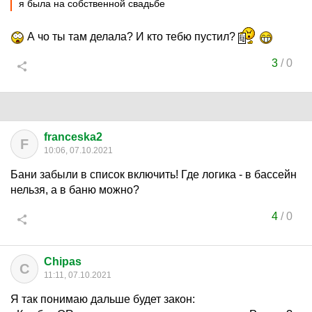
я была на собственной свадьбе
А чо ты там делала? И кто тебю пустил?
3
/
0
franceska2
F
10:06, 07.10.2021
Бани забыли в список включить! Где логика - в бассейн
нельзя, а в баню можно?
4
/
0
Chipas
C
11:11, 07.10.2021
Я так понимаю дальше будет закон: