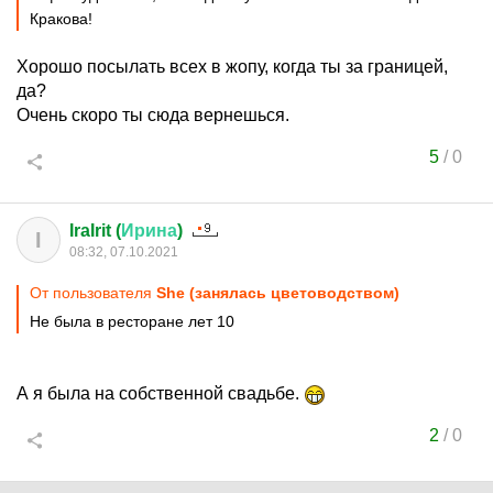
Кракова!
Хорошо посылать всех в жопу, когда ты за границей,
да?
Очень скоро ты сюда вернешься.
5
/
0
IraIrit (
Ирина
)
I
08:32, 07.10.2021
От пользователя
She (занялась цветоводством)
Не была в ресторане лет 10
А я была на собственной свадьбе.
2
/
0