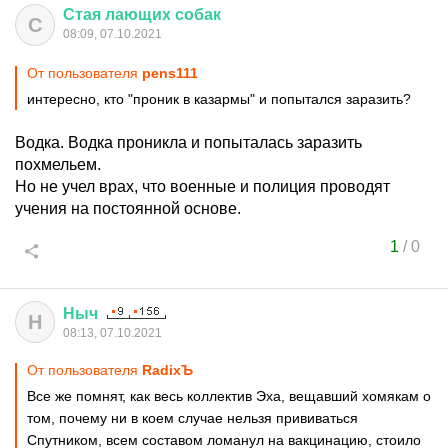
Стая
лающих
собак
С
08:09, 07.10.2021
От пользователя
pens111
интересно, кто "проник в казармы" и попытался заразить?
Водка. Водка проникла и попыталась заразить
похмельем.
Но не учел врах, что военные и полиция проводят
учения на постоянной основе.
1
/
0
Ныч
Н
08:13, 07.10.2021
От пользователя
RadixЪ
Все же помнят, как весь коллектив Эха, вещавший хомякам о
том, почему ни в коем случае нельзя прививаться
Спутником, всем составом ломанул на вакцинацию, стоило