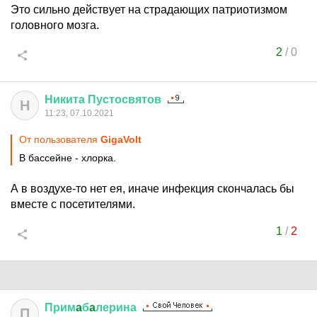
Это сильно действует на страдающих патриотизмом
головного мозга.
2
/
0
Никита
Пустосвятов
Н
11:23, 07.10.2021
От пользователя
GigaVolt
В бассейне - хлорка.
А в воздухе-то нет ея, иначе инфекция скончалась бы
вместе с посетителями.
1
/
2
Прим
a
б
a
лерина
П