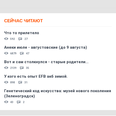
СЕЙЧАС ЧИТАЮТ
Что то прилетело
592
27
Анеки июле - августовские (до 9 августа)
6879
47
Вот и сам столкнулся - старые родители...
2139
35
У кого есть опыт EFB акб зимой.
898
31
Генетический код искусства: музей нового поколения
(Зеленоградск)
43
2