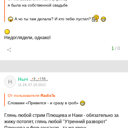
я была на собственной свадьбе
А чо ты там делала? И кто тебю пустил?
Недоглядели, однако!
1
/
0
Ныч
Н
11:19, 07.10.2021
От пользователя
RadixЪ
Словами «Привился - и сразу в гроб»
Глянь любой стрим Плющева и Наки - обязательно за
жижу потопят, глянь любой "Утренний разворот"
Плющева и Фельгенгауэр - та же хрень.