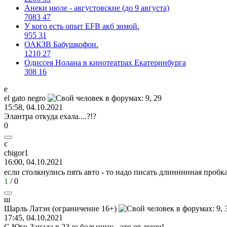
Анеки июле - августовские (до 9 августа)
7083
47
У кого есть опыт EFB акб зимой.
955
31
ОАКЗВ Бабушкофон.
1210
27
Одиссея Нолана в кинотеатрах Екатеринбурга
308
16
e
el gato negro
15:58, 04.10.2021
Элантра откуда ехала....?!?
0
c
chigor1
16:00, 04.10.2021
если столкнулись пять авто - то надо писать длиннннная пробк
1
/
0
ш
Шарль
Латэн
(
ограничение
16+)
17:45, 04.10.2021
С Юго-Запада в 23-ю больницу - это от души!