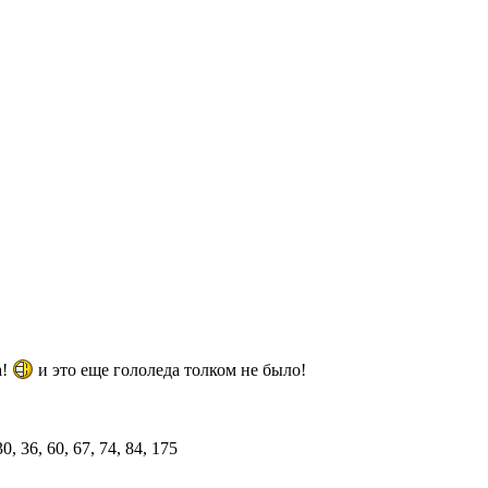
а!
и это еще гололеда толком не было!