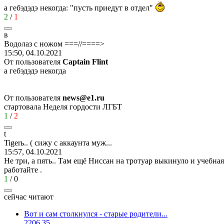
а гебэдэдэ некогда: "пусть приедут в отдел"
2
/
1
в
Водолаз
с
ножом
===//====>
15:50, 04.10.2021
От пользователя
Captain Flint
а гебэдэдэ некогда
От пользователя
news@e1.ru
стартовала Неделя гордости ЛГБТ
1
/
2
t
Tiger
ь
.. (
сижу
с
аккаунта
муж
...
15:57, 04.10.2021
Не три, а пять.. Там ещё Ниссан на тротуар выкинуло и учебна
работайте .
1
/
0
сейчас читают
Вот и сам столкнулся - старые родители...
2206
35