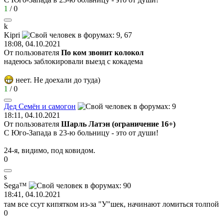
1
/
0
k
Kipri
18:08, 04.10.2021
От пользователя
По ком звонит колокол
надеюсь заблокировали выезд с кокадема
неет. Не доехали до туда)
1
/
0
Дед
Семён
и
самогон
18:11, 04.10.2021
От пользователя
Шарль Латэн (ограничение 16+)
С Юго-Запада в 23-ю больницу - это от души!
24-я, видимо, под ковидом.
0
s
Sega™
18:41, 04.10.2021
там все ссут кипятком из-за "У"шек, начинают ломиться толпой 
0