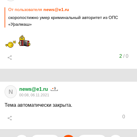
От пользователя
news@e1.ru
скоропостижно умер криминальный авторитет из ОПС
«Уралмаш»
2
/
0
news@e1.ru
N
00:08, 06.11.2021
Тема автоматически закрыта.
0