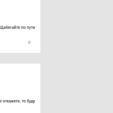
 Щабегайте по пути
0
 откажете, то буду