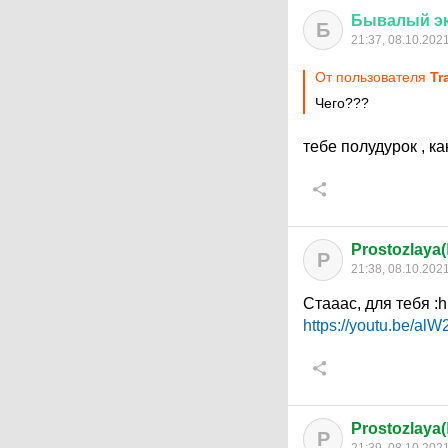
Бывалый
э
Б
21:37, 08.10.202
От пользователя
Tr
Чего???
тебе полудурок , ка
Prostozlaya(
P
21:38, 08.10.202
Стааас, для тебя
:h
https://youtu.be/a
Prostozlaya(
P