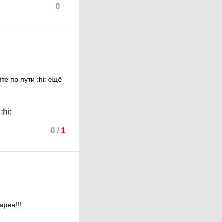
0
йте по пути
:hi:
ещё
м
:hi:
0
/
1
арен!!!