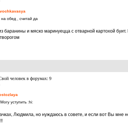
1
vochkavasya
на обед , считай да
з баранины и мяско маринуецца с отварной картохой буит.
 творогом
1
ostozlaya
 Могу уступить
:hi:
чках, Людмила, но нуждаюсь в совете, и если вот Вы мне не
!!