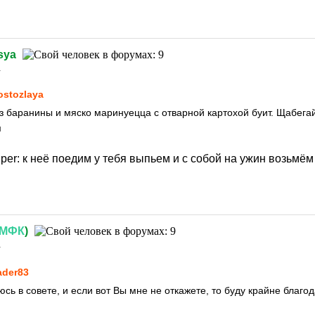
sya
1
ostozlaya
з баранины и мяско маринуецца с отварной картохой буит. Щабега
м
uper:
к неё поедим у тебя выпьем и с собой на ужин возьмё
МФК
)
1
ader83
ь в совете, и если вот Вы мне не откажете, то буду крайне благод