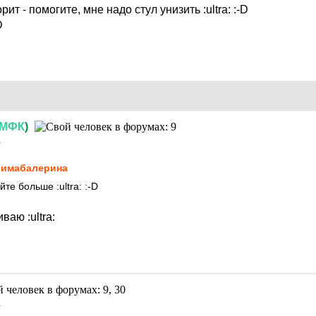
рит - помогите, мне надо стул унизить
:ultra:
:-D
D
МФК
)
1
имaбaлерина
айте больше
:ultra:
:-D
ливаю
:ultra:
1