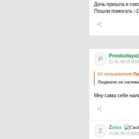
Дочь пришла и гово
Пошли помогать
:-
Prostozlaya(
P
21:36, 08.10.202
От пользователя
Пр
Людмиле не налив
Мну сама себе на
Z
има
Z
21:36, 08.10.202