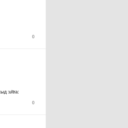
0
ожыд
:ultra:
0