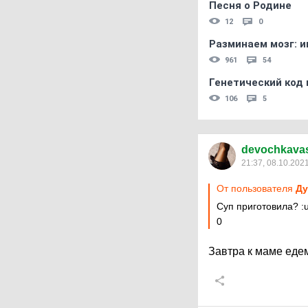
Песня о Родине
12
0
Разминаем мозг: и
961
54
Генетический код 
106
5
devochkava
21:37, 08.10.202
От пользователя
Ду
Суп приготовила?
:
0
Завтра к маме едем