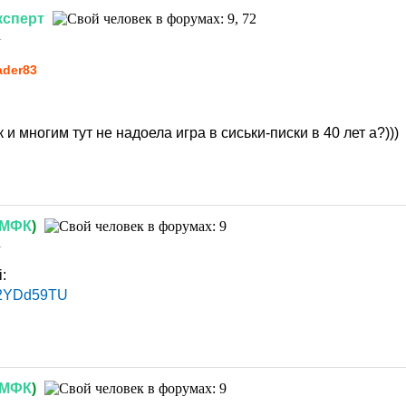
ксперт
1
ader83
к и многим тут не надоела игра в сиськи-писки в 40 лет а?)))
МФК
)
1
i:
lW2YDd59TU
МФК
)