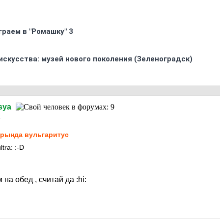
граем в "Ромашку" 3
искусства: музей нового поколения (Зеленоградск)
sya
1
рында вульгаритус
ultra:
:-D
 на обед , считай да
:hi: