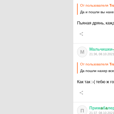
От пользователя
Tr
Да и пошли вы нахе
Пьяная дрянь, каж
Мальчишки
-
М
21:36, 08.10.202
От пользователя
Tr
Да пошли нахер все,
Как так
:-(
тебю ж го
Прим
a
б
a
ле
П
21:37, 08.10.202