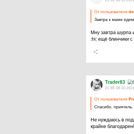
21:39, 08.10.202
От пользователя
de
Завтра к маме едем 
Мну завтра шурпа и
:hi:
ещё блинчики с
Trader83
21:39, 08.10.202
От пользователя
Pr
Спасибо, приятель.
Не нуждаюсь в пода
крайне благодарен!