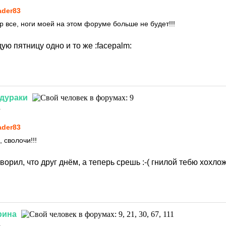
ader83
р все, ноги моей на этом форуме больше не будет!!!
дую пятницу одно и то же
:facepalm:
дураки
1
ader83
 сволочи!!!
ворил, что друг днём, а теперь срешь
:-(
гнилой тебю хохл
рина
1