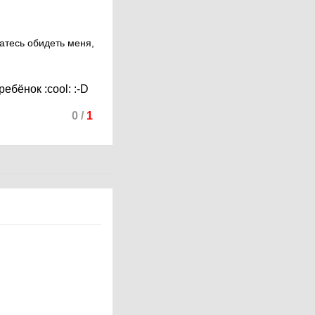
атесь обидеть меня,
 ребёнок
:cool:
:-D
0
/
1