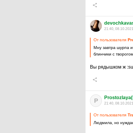
devochkava
21:40, 08.10.202
От пользователя
Pr
Мну завтра шурпа и
блинчики с творого
Вы рядышком ж
:s
Prostozlaya(
P
21:40, 08.10.202
От пользователя
Tr
Людмила, но нуждаюс