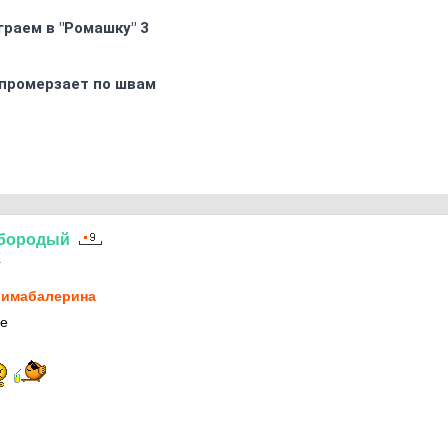
граем в "Ромашку" 3
промерзает по швам
бородый
1
имaбaлерина
ее