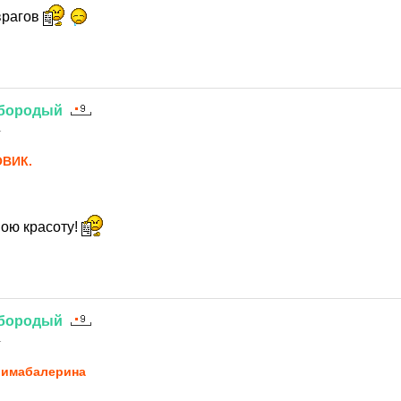
врагов
бородый
1
ВИК.
вою красоту!
бородый
1
имaбaлерина