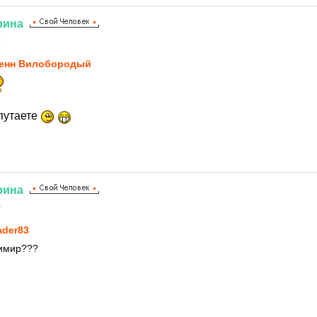
рина
1
енн Вилобородый
 путаете
рина
1
ader83
димир???