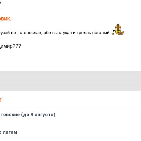
1
ВИК.
друзей нет, стонеслав, ибо вы стукач и тролль поганый
димир???
Т
товские (до 9 августа)
о лагам