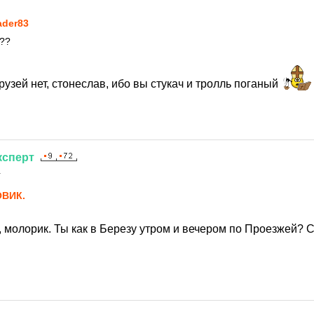
ader83
??
друзей нет, стонеслав, ибо вы стукач и тролль поганый
ксперт
1
ВИК.
, молорик. Ты как в Березу утром и вечером по Проезжей? 