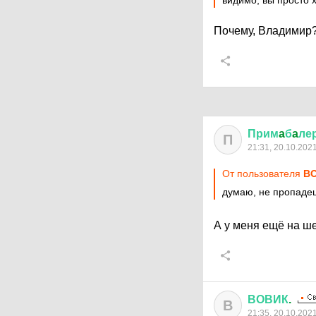
видимо, вы просто 
Почему, Владимир
Прим
a
б
a
ле
П
21:31, 20.10.202
От пользователя
ВО
думаю, не пропад
А у меня ещё на ш
ВОВИК
.
В
21:35, 20.10.202