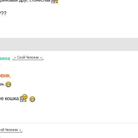
хреновый друг, стонеслав
???
рина
1
ВИК.
ешь
ее кошка
1