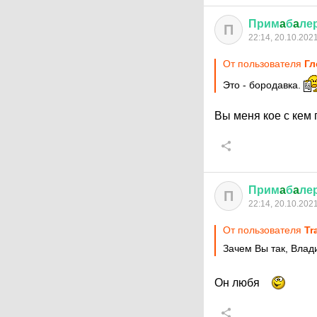
Прим
a
б
a
ле
П
22:14, 20.10.202
От пользователя
Гл
Это - бородавка.
Вы меня кое с кем
Прим
a
б
a
ле
П
22:14, 20.10.202
От пользователя
Tr
Зачем Вы так, Вла
Он любя