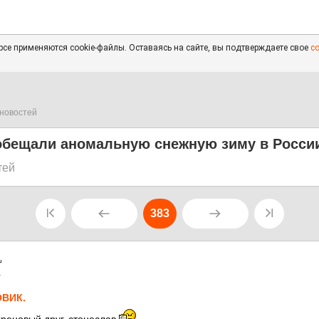
се применяются cookie-файлы. Оставаясь на сайте, вы подтверждаете свое
с
новостей
обещали аномальную снежную зиму в Росси
тей
383
1
ВИК.