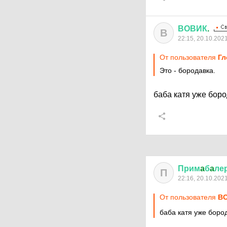
ВОВИК
.
В
22:15, 20.10.202
От пользователя
Гл
Это - бородавка.
баба катя уже бор
Прим
a
б
a
ле
П
22:16, 20.10.202
От пользователя
ВО
баба катя уже бор