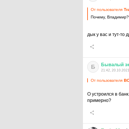
От пользователя
Tr
Почему, Владимир?
дык у вас и тут-то 
Бывалый
э
Б
21:42, 20.10.202
От пользователя
ВО
О устроился в банк
примерно?