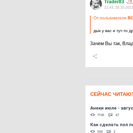
Trader83
21:43, 20.10.202
От пользователя
ВО
дык у вас и тут-то 
Зачем Вы так, Вла
СЕЙЧАС ЧИТАЮ
Анеки июле - авгус
7145
47
Как сделать пол п
304
2