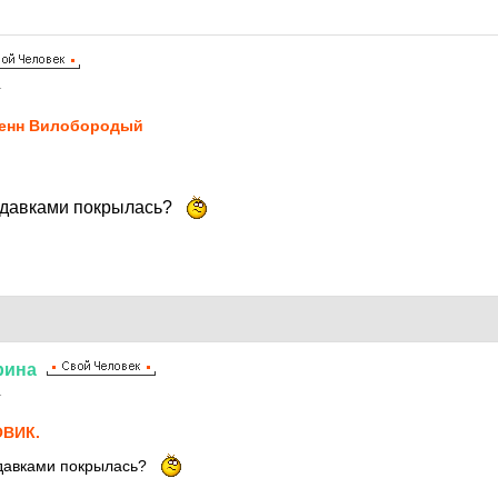
1
енн Вилобородый
одавками покрылась?
рина
1
ВИК.
одавками покрылась?