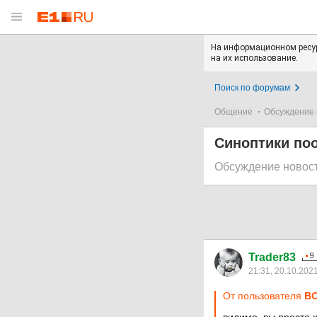
На информационном ресур
на их использование.
Поиск по форумам
Общение
Обсуждение 
Синоптики по
Обсуждение новос
Trader83
21:31, 20.10.202
От пользователя
ВО