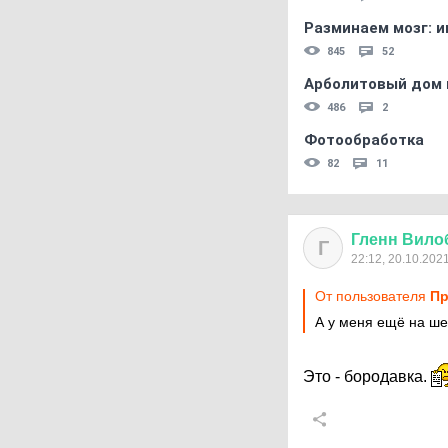
Разминаем мозг: и
845
52
Арболитовый дом 
486
2
Фотообработка
82
11
Гленн
Вило
Г
22:12, 20.10.202
От пользователя
Пр
А у меня ещё на ш
Это - бородавка.