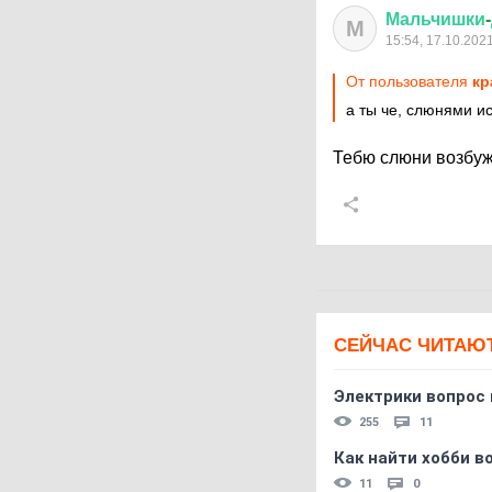
Мальчишки
-
М
15:54, 17.10.202
От пользователя
кр
а ты че, слюнями и
Тебю слюни возбу
СЕЙЧАС ЧИТАЮ
Электрики вопрос 
255
11
Как найти хобби в
11
0