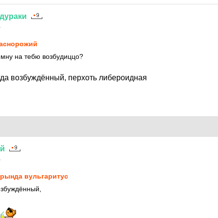
дураки
1
аснорожий
 мну на тебю возбудиццо?
егда возбуждённый, перхоть либероидная
ий
1
рында вульгаритус
возбуждённый,