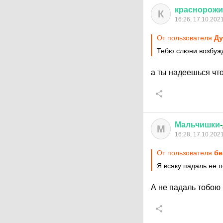
краснорож
К
16:26, 17.10.202
От пользователя
Ду
Тебю слюни возбуж
а ты надеешься чт
Мальчишки
-
М
16:28, 17.10.202
От пользователя
бе
Я всяку падаль не 
А не падаль тобою