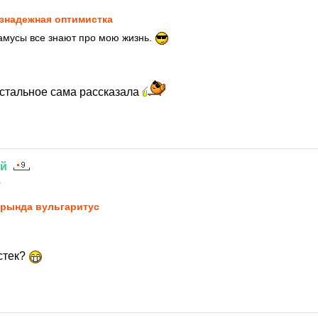
знадежная оптимистка
мусы все знают про мою жизнь.
 остальное сама рассказала
ий
1
рында вульгаритус
стек?