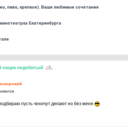
ино, пиво, крепкое). Ваши любимые сочетания
 кинотеатрах Екатеринбурга
тале
Н
нацик
недобитый
1
аснорожий
сняются
подбираю пусть чехочут делают но без меня