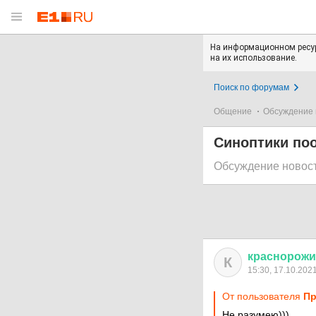
На информационном ресур
на их использование.
Поиск по форумам
Общение
Обсуждение 
Синоптики по
Обсуждение новос
краснорож
К
15:30, 17.10.202
От пользователя
Пр
Не разумею)))