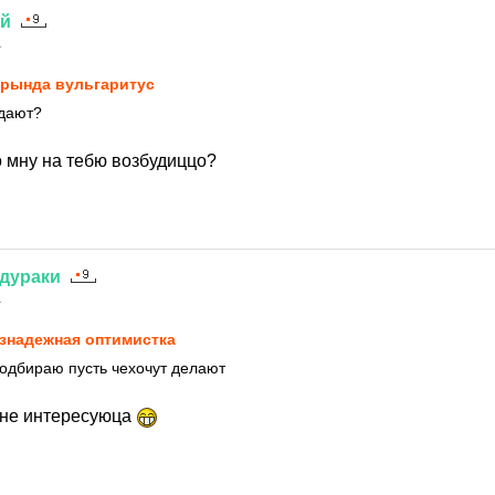
ий
1
рында вульгаритус
дают?
о мну на тебю возбудиццо?
дураки
1
знадежная оптимистка
подбираю пусть чехочут делают
 не интересуюца