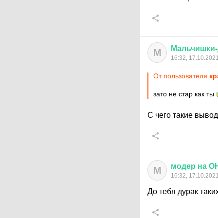
Мальчишки
-
М
16:32, 17.10.202
От пользователя
кр
зато не стар как ты
С чего такие выво
модер
на
О
М
16:32, 17.10.202
До тебя дурак так