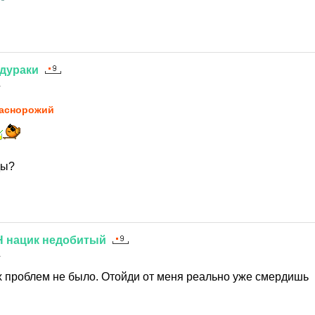
дураки
1
аснорожий
ды?
Н
нацик
недобитый
1
их проблем не было. Отойди от меня реально уже смердишь