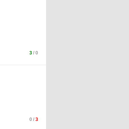
3
/
0
0
/
3