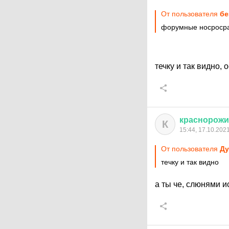
От пользователя
бе
форумные носросра
течку и так видно,
краснорож
К
15:44, 17.10.202
От пользователя
Ду
течку и так видно
а ты че, слюнями и