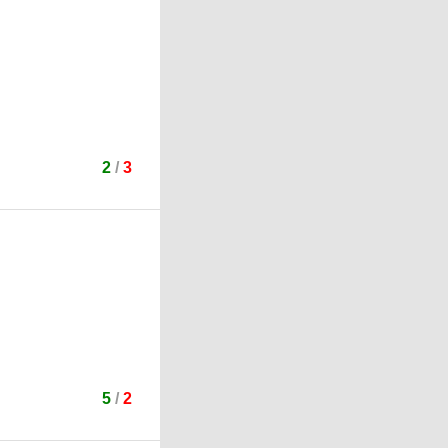
2
/
3
5
/
2