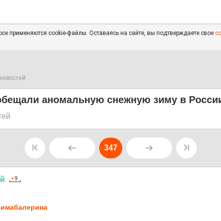
се применяются cookie-файлы. Оставаясь на сайте, вы подтверждаете свое
с
новостей
обещали аномальную снежную зиму в Росси
тей
347
ий
1
имaбaлерина