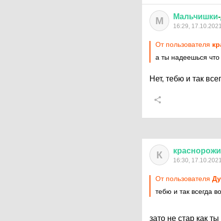
Мальчишки
-
М
16:29, 17.10.202
От пользователя
кр
а ты надеешься что
Нет, тебю и так вс
краснорож
К
16:30, 17.10.202
От пользователя
Ду
тебю и так всегда 
зато не стар как ты