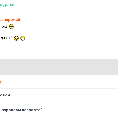
дураки
1
аснорожий
стек?
ждают?
Т
к вам
о взрослом возрасте?