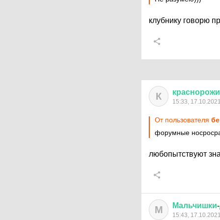
клубнику говорю п
краснорож
К
15:33, 17.10.202
От пользователя
бе
форумные носросра
любопытствуют зна
Мальчишки
-
М
15:43, 17.10.202