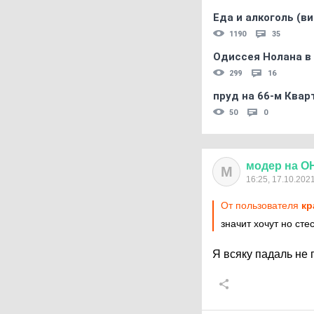
Еда и алкоголь (в
1190
35
Одиссея Нолана в
299
16
пруд на 66-м Квар
50
0
модер
на
О
М
16:25, 17.10.202
От пользователя
кр
значит хочут но сте
Я всяку падаль не 