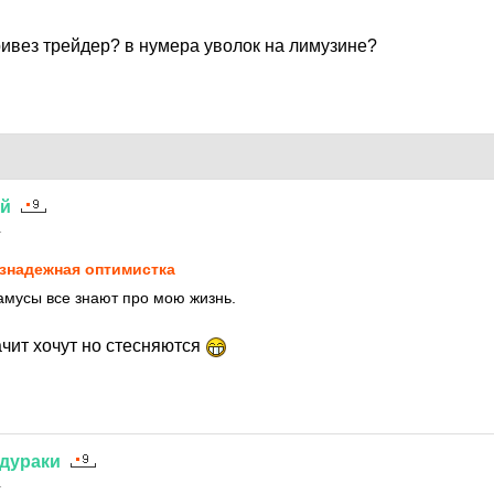
ривез трейдер? в нумера уволок на лимузине?
ий
1
знадежная оптимистка
мусы все знают про мою жизнь.
чит хочут но стесняются
дураки
1