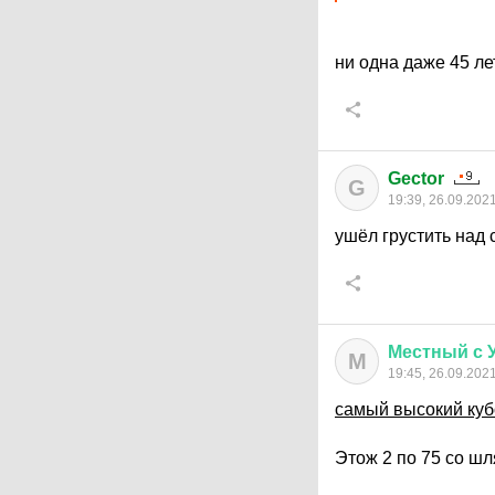
ни одна даже 45 л
Gector
G
19:39, 26.09.202
ушёл грустить над 
Местный
с
М
19:45, 26.09.202
самый высокий куб
Этож 2 по 75 со шл