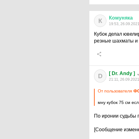
Комуняка
К
19:53, 26.09.202
Кубок делал ювелир
резные шахматы и 
[ Dr. Andy ]
D
21:11, 26.09.202
От пользователя
Ф
мну кубок 75 см ес
По иронии судьбы 
[Сообщение измене