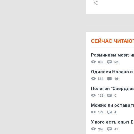
СЕЙЧАС ЧИТАЮ
Разминаем мозг: и
835
52
Одиссея Нолана в
314
16
Полигон "Свердловс
128
0
Можно ли остават
179
4
У кого есть опыт E
965
31