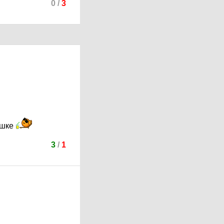
0
/
3
ушке
3
/
1