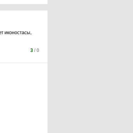
ет иконостасы,
3
/
0