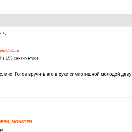
1
ws@e1.ru
 в 155 сантиметров
есличо. Готов вручить его в руки симпотишной молодой дев
1
REEN_MONSTER
да