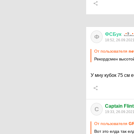
ФСБук
Ф
18:52, 26.09.202
От пользователя
ne
Рекордсмен высотой
У мну кубок 75 см 
Captain Flint
C
19:33, 26.09.202
От пользователя
G
Вот это елда так ел