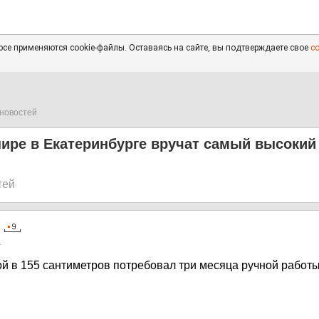
се применяются cookie-файлы. Оставаясь на сайте, вы подтверждаете свое
с
новостей
ире в Екатеринбурге вручат самый высокий 
тей
1
й в 155 сантиметров потребовал три месяца ручной работ