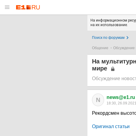
На информационном ресур
на их использование.
Поиск по форумам
Общение
Обсуждение 
На мультитурн
мире
Обсуждение новос
news@e1.ru
N
18:30, 26.09.202
Рекордсмен высото
Оригинал статьи