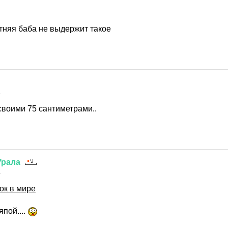
етняя баба не выдержит такое
1
своими 75 сантиметрами..
Урала
1
ок в мире
япой....