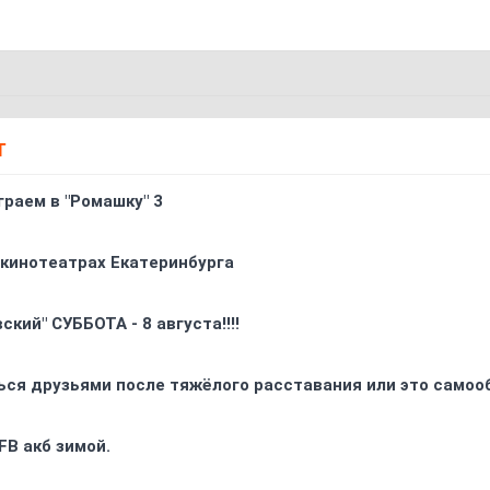
Т
граем в "Ромашку" 3
 кинотеатрах Екатеринбурга
кий" СУББОТА - 8 августа!!!!
ься друзьями после тяжёлого расставания или это самоо
FB акб зимой.