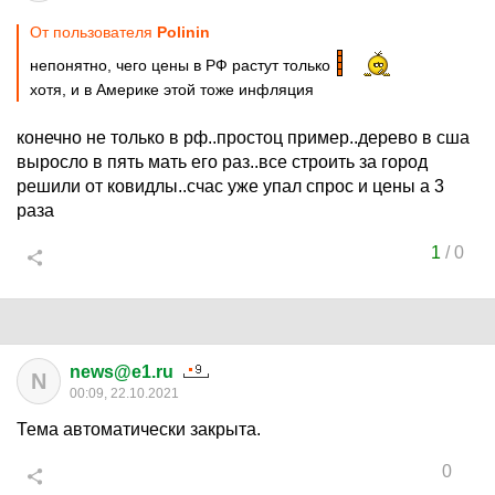
От пользователя
Polinin
непонятно, чего цены в РФ растут только
хотя, и в Америке этой тоже инфляция
конечно не только в рф..простоц пример..дерево в сша
выросло в пять мать его раз..все строить за город
решили от ковидлы..счас уже упал спрос и цены а 3
раза
1
/
0
news@e1.ru
N
00:09, 22.10.2021
Тема автоматически закрыта.
0