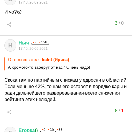
17:43, 20.09.2021
И чо?😕
3
/
0
Ныч
Н
17:45, 20.09.2021
От пользователя
IraIrit (Ирина)
А хромого-то заберут от нас? Очень надо!
Скока там по партийным спискам у едросни в области?
Если меньше 42%, то нам его оставят в порядке кары и
ради дальнейшего
разворовывания всего
снижения
рейтинга этих нелюдей.
8
/
1
Егорка
()