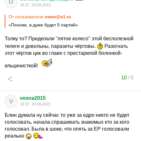
О
18:37, 20.09.2021
От пользователя
news@e1.ru
«Похоже, в думе будет 5 партий»
Толку то? Приделали "пятое колесо" этой бесполезной
телеге и довольны, паразиты чёртовы.
Разогнать
этот чёртов цик во главе с престарелой болонкой-
ельцинисткой!
10
/
0
vesna2015
V
18:37, 20.09.2021
Блин думала ну сейчас то уже за едро никто не будет
голосовать, начала спрашивать знакомых кто за кого
голосовал. Была в шоке, что опять за ЕР голосовали
реально