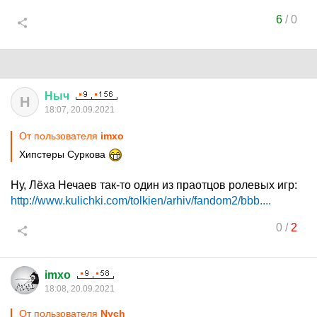
6
/
0
Ныч
Н
18:07, 20.09.2021
От пользователя
imxo
Хипстеры Суркова
Ну, Лёха Нечаев так-то один из праотцов ролевых игр:
http://www.kulichki.com/tolkien/arhiv/fandom2/bbb....
0
/
2
imxo
18:08, 20.09.2021
От пользователя
Nych