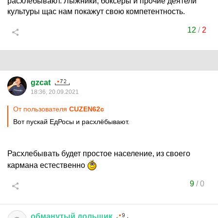
расхлёбывают. Лыжники, боксёры и прочие деятели
культуры щас нам покажут свою компетентность.
12
/
2
gzcat
18:36, 20.09.2021
От пользователя
CUZEN62c
Вот пускай ЕдРосы и расхлёбывают.
Расхлебывать будет простое население, из своего
кармана естественно
9
/
0
обманутый
дольщик