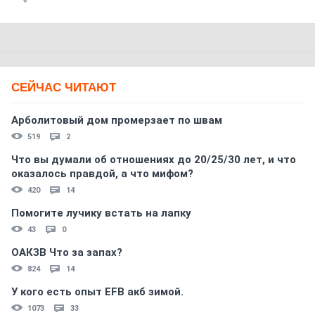
СЕЙЧАС ЧИТАЮТ
Арболитовый дом промерзает по швам
519
2
Что вы думали об отношениях до 20/25/30 лет, и что
оказалось правдой, а что мифом?
420
14
Помогите лучику встать на лапку
43
0
ОАКЗВ Что за запах?
824
14
У кого есть опыт EFB акб зимой.
1073
33