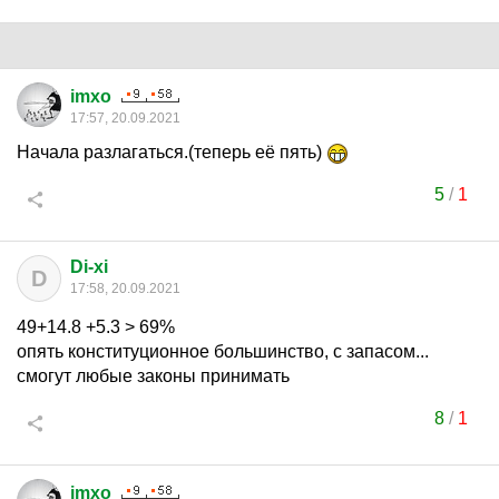
imxo
17:57, 20.09.2021
Начала разлагаться.(теперь её пять)
5
/
1
Di-xi
D
17:58, 20.09.2021
49+14.8 +5.3 > 69%
опять конституционное большинство, с запасом...
смогут любые законы принимать
8
/
1
imxo