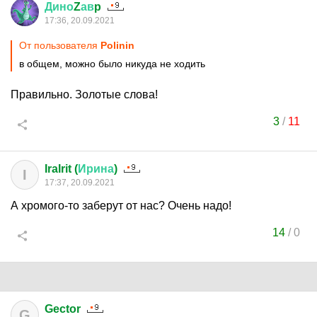
Дино
Z
ав
p
17:36, 20.09.2021
От пользователя
Polinin
в общем, можно было никуда не ходить
Правильно. Золотые слова!
3
/
11
IraIrit (
Ирина
)
I
17:37, 20.09.2021
А хромого-то заберут от нас? Очень надо!
14
/
0
Gector
G