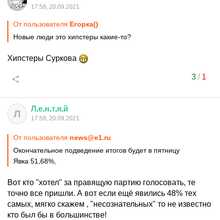
17:58, 20.09.2021
От пользователя
Егорка()
Новые люди это хипстеры какие-то?
Хипстеры Суркова
3
/
1
Л
.
е
.
н
.
т
.
я
.
й
Л
17:59, 20.09.2021
От пользователя
news@e1.ru
Окончательное подведение итогов будет в пятницу
Явка 51,68%,
Вот кто "хотел" за правящую партию голосовать, те
точно все пришли. А вот если ещё явились 48% тех
самых, мягко скажем , "несознательных" то не известно
кто был бы в большинстве!