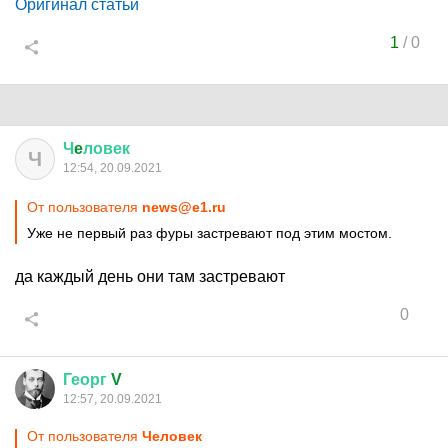
Оригинал статьи
1
/
0
Ч
e
ловек
Ч
12:54, 20.09.2021
От пользователя
news@e1.ru
Уже не первый раз фуры застревают под этим мостом.
да каждый день они там застревают
0
Георг
V
12:57, 20.09.2021
От пользователя
Чeловек