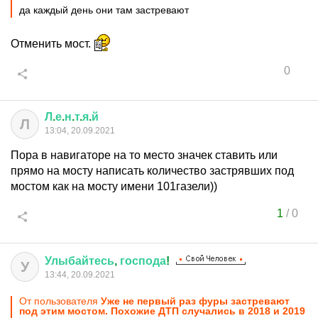
да каждый день они там застревают
Отменить мост.
0
Л
.
е
.
н
.
т
.
я
.
й
Л
13:04, 20.09.2021
Пора в навигаторе на то место значек ставить или
прямо на мосту написать количество застрявших под
мостом как на мосту имени 101газели))
1
/
0
Улыбайтесь
,
господа
!
У
13:44, 20.09.2021
От пользователя
Уже не первый раз фуры застревают
под этим мостом. Похожие ДТП случались в 2018 и 2019