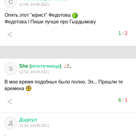
С
12:46, 19.09.2021
Опять этот "юрист" Федотова
Федотова ! Пиши лучше про Гырдымову
1
/
2
She (
ипотечница
)
S
12:52, 19.09.2021
В мое время подобных было полно. Эх... Прошли те
времена
6
/
1
Дэдпул
Д
12:54, 19.09.2021