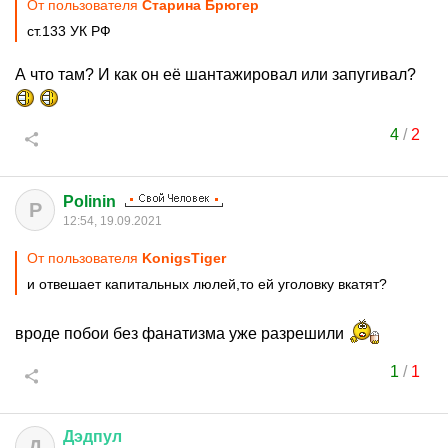
От пользователя
Старина Брюгер
ст.133 УК РФ
А что там? И как он её шантажировал или запугивал?
4
/
2
Polinin
P
12:54, 19.09.2021
От пользователя
KonigsTiger
и отвешает капитальных люлей,то ей уголовку вкатят?
вроде побои без фанатизма уже разрешили
1
/
1
Дэдпул
Д