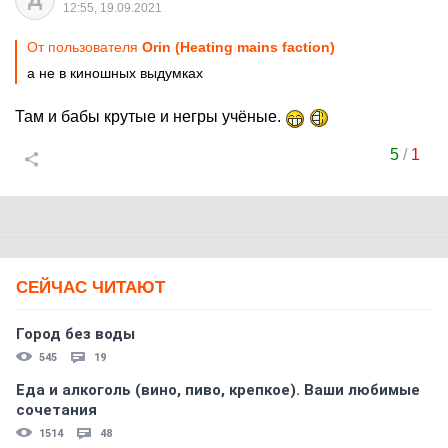
12:55, 19.09.2021
От пользователя
Orin (Heating mains faction)
а не в киношных выдумках
Там и бабы крутые и негры учёные.
5
/
1
СЕЙЧАС ЧИТАЮТ
Город без воды
545
19
Еда и алкоголь (вино, пиво, крепкое). Ваши любимые
сочетания
1514
48