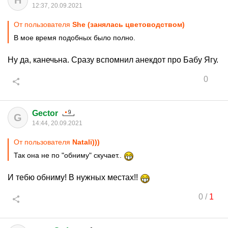
Н
12:37, 20.09.2021
От пользователя
She (занялась цветоводством)
В мое время подобных было полно.
Ну да, канечьна. Сразу вспомнил анекдот про Бабу Ягу.
0
Gector
G
14:44, 20.09.2021
От пользователя
Natаli)))
Так она не по "обниму" скучает..
И тебю обниму! В нужных местах!!
0
/
1