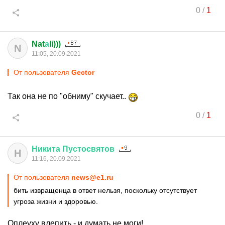
0
/
1
Nat
а
li)))
N
11:05, 20.09.2021
От пользователя
Gector
Так она не по "обниму" скучает..
0
/
1
Никита
Пустосвятов
Н
11:16, 20.09.2021
От пользователя
news@e1.ru
бить извращенца в ответ нельзя, поскольку отсутствует
угроза жизни и здоровью.
Оплеуху влепить - и думать не моги!