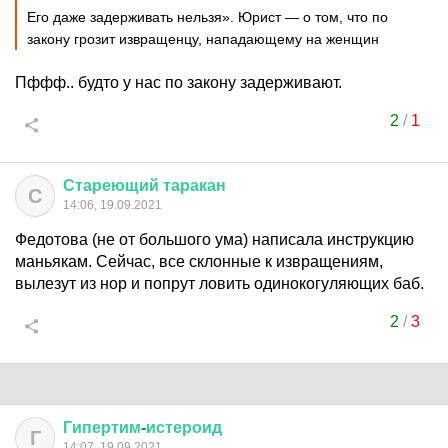
Его даже задерживать нельзя». Юрист — о том, что по
закону грозит извращенцу, нападающему на женщин
Пффф.. будто у нас по закону задерживают.
2
/
1
Стареющий
таракан
С
14:06, 19.09.2021
Федотова (не от большого ума) написала инструкцию
маньякам. Сейчас, все склонные к извращениям,
вылезут из нор и попрут ловить одинокогуляющих баб.
2
/
3
Гипертим
-
истероид
Г
14:07, 19.09.2021