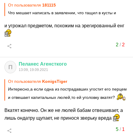
От пользователя
181115
Что мешает написать в заявлении, что тащил в кусты и
и угрожал предметом, похожим на эрегированный енг
2
/
2
Пеланес
Агенсткого
П
13:09, 19.09.2021
От пользователя
KonigsTiger
Интересно,а если одна из пострадавших угостит его перцем
и отвешает капитальных люлей,то ей уголовку вкатят?
Вкатят конечно. Он же не люлей бабам отвешивает, а
лишь ондатру щупает, не принося зверьку вреда
5
/
1