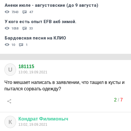
Анеки июле - августовские (до 9 августа)
7343
47
У кого есть опыт EFB акб зимой.
1058
33
Бардовская песня на КЛИО
10
1
181115
U
13:00, 19.09.2021
Что мешает написать в заявлении, что тащил в кусты и
пытался сорвать одежду?
2
/
7
Кондрат
Филимоныч
К
13:02, 19.09.2021