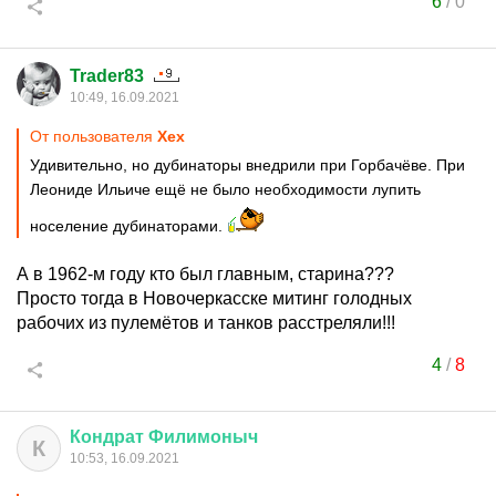
6
/
0
Trader83
10:49, 16.09.2021
От пользователя
Хех
Удивительно, но дубинаторы внедрили при Горбачёве. При
Леониде Ильиче ещё не было необходимости лупить
носеление дубинаторами.
А в 1962-м году кто был главным, старина???
Просто тогда в Новочеркасске митинг голодных
рабочих из пулемётов и танков расстреляли!!!
4
/
8
Кондрат
Филимоныч
К
10:53, 16.09.2021