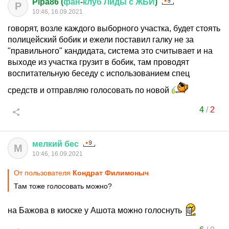
Pipa86 (
фан
-
клуб
Лиды
с
ЖБИ
)
P
10:46, 16.09.2021
говорят, возле каждого выборного участка, будет стоять
полицейский бобик и ежели поставил галку не за
"правильного" кандидата, система это считывает и на
выходе из участка грузит в бобик, там проводят
воспитательную беседу с использованием спец
средств и отправляю голосовать по новой
4
/
2
мелкий
бес
М
10:46, 16.09.2021
От пользователя
Кондрат Филимоныч
Там тоже голосовать можно?
на Бажова в киоске у Ашота можно голоснуть