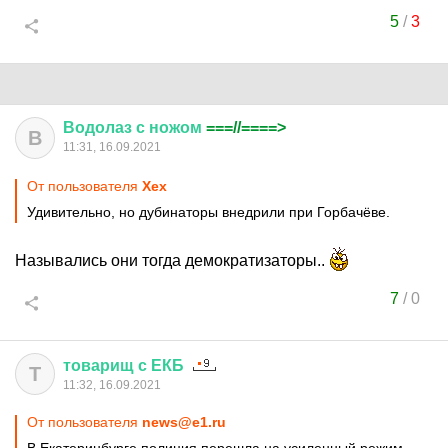
5
/
3
Водолаз
с
ножом
===//====>
В
11:31, 16.09.2021
От пользователя
Хех
Удивительно, но дубинаторы внедрили при Горбачёве.
Назывались они тогда демократизаторы..
7
/
0
товарищ
с
ЕКБ
Т
11:32, 16.09.2021
От пользователя
news@e1.ru