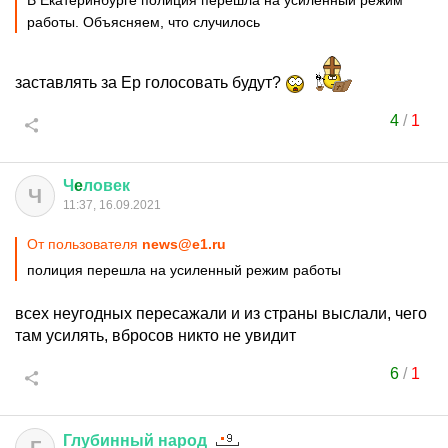
В Екатеринбурге полиция перешла на усиленный режим
работы. Объясняем, что случилось
заставлять за Ер голосовать будут?
4
/
1
Ч
e
ловек
Ч
11:37, 16.09.2021
От пользователя
news@e1.ru
полиция перешла на усиленный режим работы
всех неугодных пересажали и из страны выслали, чего
там усилять, вбросов никто не увидит
6
/
1
Глубинный
народ