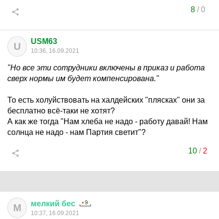
8
/
0
USM63
U
10:36, 16.09.2021
"Но все эти сотрудники включены в приказ и работа
сверх нормы им будет компенсирована."
То есть холуйствовать на халдейских "плясках" они за
бесплатно всё-таки не хотят?
А как же тогда "Нам хлеба не надо - работу давай! Нам
солнца не надо - нам Партия светит"?
10
/
2
мелкий
бес
М
10:37, 16.09.2021