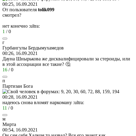
00:25, 16.09.2021
От пользователя
tolik099
смотрел?
нет конечно
:ultra:
1
/
0
г
Гурбангулы
Бердымухамедов
00:26, 16.09.2021
Дауна Шнырькова же дисквалифицировали за стероиды, или
в этой ассоциации все такие? 🤔
16
/
0
п
Партизан
Бога
00:28, 16.09.2021
надеюсь снова вломят наркоману
:ultra:
11
/
0
м
Мирта
00:54, 16.09.2021
Он сам себя Халком то назвал? Все его знают как