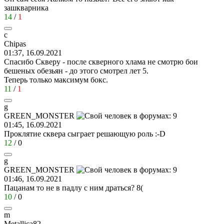
зашкварника
14
/
1
c
Chipas
01:37, 16.09.2021
Спасибо Скверу - после скверного хлама не смотрю бои
бешеных обезьян - до этого смотрел лет 5.
Теперь только максимум бокс.
11
/
1
g
GREEN_MONSTER
01:45, 16.09.2021
Проклятие сквера сыграет решающую роль
:-D
12
/
0
g
GREEN_MONSTER
01:46, 16.09.2021
Пацанам то не в падлу с ним драться?
8(
10
/
0
m
Metallica82