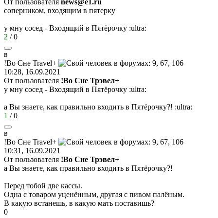
От пользователя
news@e1.ru
соперником, входящим в пятерку
у мну сосед - Входящий в Пятёрочку
:ultra:
2
/
0
в
!
Во
Сне
Travel+
10:28, 16.09.2021
От пользователя
!Во Сне Трэвел+
у мну сосед - Входящий в Пятёрочку
:ultra:
а Вы знаете, как правильно входить в Пятёрочку?!
:ultra:
1
/
0
в
!
Во
Сне
Travel+
10:31, 16.09.2021
От пользователя
!Во Сне Трэвел+
а Вы знаете, как правильно входить в Пятёрочку?!
Перед тобой две кассы.
Одна с товаром уценённым, другая с пивом палёным.
В какую встанешь, в какую мать поставишь?
0