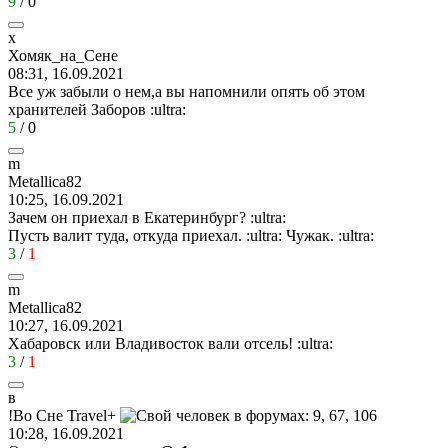
9
/
0
х
Хомяк
_
на
_
Сене
08:31, 16.09.2021
Все уж забыли о нем,а вы напомнили опять об этом
хранителей Заборов
:ultra:
5
/
0
m
Metallica82
10:25, 16.09.2021
Зачем он приехал в Екатеринбург?
:ultra:
Пусть валит туда, откуда приехал.
:ultra:
Чужак.
:ultra:
3
/
1
m
Metallica82
10:27, 16.09.2021
Хабаровск или Владивосток вали отсель!
:ultra:
3
/
1
в
!
Во
Сне
Travel+
10:28, 16.09.2021