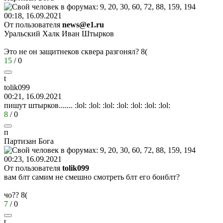
00:18, 16.09.2021
От пользователя
news@e1.ru
Уральский Халк Иван Штырков
Это не он защитнеков сквера разгонял?
8(
15
/
0
t
tolik099
00:21, 16.09.2021
пишут штырков.......
:lol:
:lol:
:lol:
:lol:
:lol:
:lol:
:lol:
8
/
0
п
Партизан
Бога
00:23, 16.09.2021
От пользователя
tolik099
вам блт самим не смешно смотреть блт его боиблт?
чо??
8(
7
/
0
t