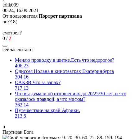
tolik099
00:24, 16.09.2021
От пользователя
Портрет партизана
чо??
8(
смотрел?
0
/
2
сейчас читают
Меняю проводку в щитке.Есть что недорогое?
406
23
Одиссея Нолана в кинотеатрах Екатеринбурга
304
16
ОАКЗВ Что за запах?
717
13
Что вы думали об отношениях до 20/25/30 лет, и что
оказалось правдой, а что мифом?
362
14
Путешествие на край Африки.
213
5
п
Партизан
Бога