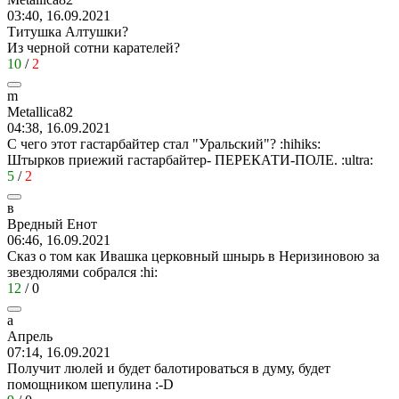
03:40, 16.09.2021
Титушка Алтушки?
Из черной сотни карателей?
10
/
2
m
Metallica82
04:38, 16.09.2021
С чего этот гастарбайтер стал "Уральский"?
:hihiks:
Штырков приежий гастарбайтер- ПЕРЕКАТИ-ПОЛЕ.
:ultra:
5
/
2
в
Вредный
Енот
06:46, 16.09.2021
Сказ о том как Ивашка церковный шнырь в Неризиновою за
звездюлями собрался
:hi:
12
/
0
а
Апрель
07:14, 16.09.2021
Получит люлей и будет балотироваться в думу, будет
помощником шепулина
:-D