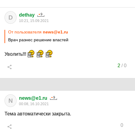
dethay
D
10:21, 15.09.2021
От пользователя
news@e1.ru
Врач разнес решение властей
Уволить!!!
2
/
0
news@e1.ru
N
00:08, 16.10.2021
Тема автоматически закрыта.
0