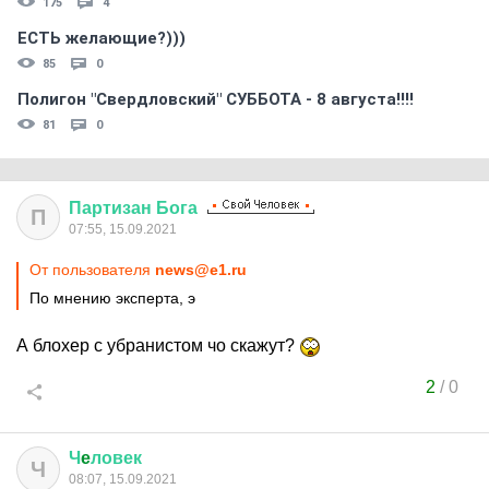
175
4
ЕСТЬ желающие?)))
85
0
Полигон "Свердловский" СУББОТА - 8 августа!!!!
81
0
Партизан
Бога
П
07:55, 15.09.2021
От пользователя
news@e1.ru
По мнению эксперта, э
А блохер с убранистом чо скажут?
2
/
0
Ч
e
ловек
Ч
08:07, 15.09.2021