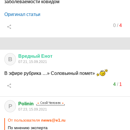
заболеваемости ковидом
Оригинал статьи
0
/
4
Вредный
Енот
В
07:21, 15.09.2021
В эфире рубрика …» Соловьиный помет»
4
/
1
Polinin
P
07:23, 15.09.2021
От пользователя
news@e1.ru
По мнению эксперта