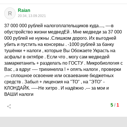
Raian
R
20:34, 13.09.2021
37 000 000 рублей налогоплательщиков куда...., ----в
обустройство жизни медведЕй . Мне медведи за 37 000
000 рублей не нужны .Слишком дорого. Их выгодней
убить и пустить на консервы . -1000 рублей за банку
тушёнки + налоги , которые Вы Обожаете Украсть на
асфальт в октябре . Если что , могу сам медведей
замаркетанить + разделать по ГОСТУ . Микробиология с
Вас , а вдруг ---- трихинелла ! + опять налоги , проверки
.--- сплошное освоение или осваевание бюджетных
средств . Забыл + лицензия на "ТО" , на "ЭТО" -
КЛОНДАЙК. -----Не хитро . И надёжно .--- за мои и
ВАШИ налоги
5
/
1