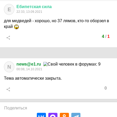
Ебипетская
сила
Е
22:33, 13.09.2021
для медведей - хорошо, но 37 лямов, кто-то оборзел в
край
4
/
1
news@e1.ru
N
00:08, 14.10.2021
Тема автоматически закрыта.
0
Поделиться