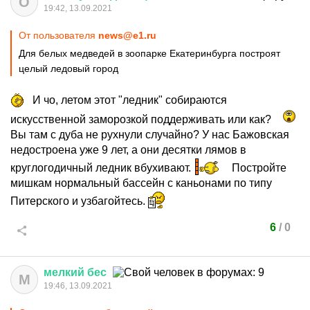
О
19:42, 13.09.2021
От пользователя
news@e1.ru
Для белых медведей в зоопарке Екатеринбурга построят
целый ледовый город
И чо, летом этот "ледник" собираются
искусственной заморозкой поддерживать или как?
Вы там с дуба не рухнули случайно? У нас Бажовская
недостроена уже 9 лет, а они десятки лямов в
круглогодичный ледник вбухивают.
Постройте
мишкам нормальный бассейн с каньонами по типу
Питерского и узбагойтесь.
6
/
0
мелкий
бес
М
19:46, 13.09.2021