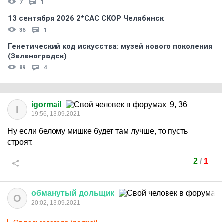
7
1
13 сентября 2026 2*CAC СКОР Челябинск
36
1
Генетический код искусства: музей нового поколения
(Зеленоградск)
89
4
igormail
I
19:56, 13.09.2021
Ну если белому мишке будет там лучше, то пусть
строят.
2
/
1
обманутый
дольщик
О
20:02, 13.09.2021