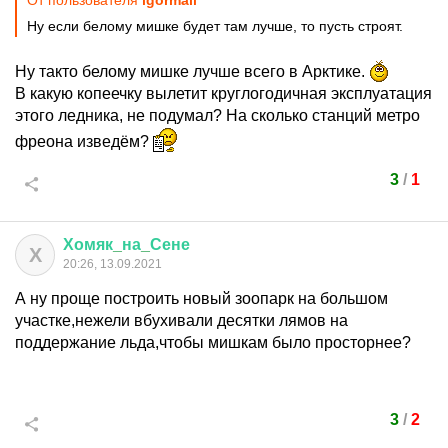
От пользователя
igormail
Ну если белому мишке будет там лучше, то пусть строят.
Ну такто белому мишке лучше всего в Арктике.
В какую копеечку вылетит круглогодичная эксплуатация
этого ледника, не подумал? На сколько станций метро
фреона изведём?
3
/
1
Хомяк
_
на
_
Сене
Х
20:26, 13.09.2021
А ну проще построить новый зоопарк на большом
участке,нежели вбухивали десятки лямов на
поддержание льда,чтобы мишкам было просторнее?
3
/
2