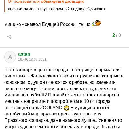
От пользователя
обманутый дольщик
десятки лямов в круглогодичный ледник вбухивают
мишико - символ Едящей России.. ты чо
2
/
0
astan
A
19:49, 13.09.2021
Этот зоопарк в центре города - позорище, тюрьма для
животных... Жаль и животных и сотрудников, которые в
основном, с душой относятся к работе, но изменить
ничего не могут...Зачем опять заливать туда десятки
миллионов рублей? Продайте землю, трех олигархов
местных напрягите и постройте км в 10 от города
настоящий парк ZOOLAND
+ муниципальный
автобусный маршрут-экспресс туда... по типу
Пражского зоопарка, даже намного лучше.. Уверен что
могут, судя по некоторым объектам в городе, была бы