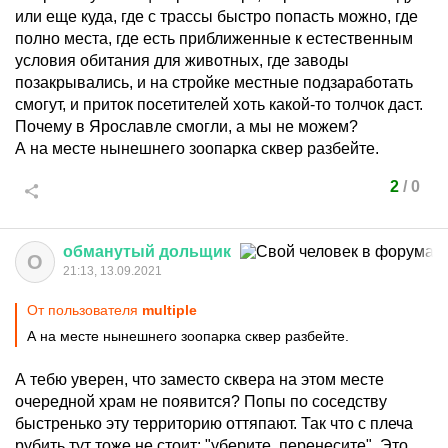
или еще куда, где с трассы быстро попасть можно, где
полно места, где есть приближенные к естественным
условия обитания для животных, где заводы
позакрывались, и на стройке местные подзаработать
смогут, и приток посетителей хоть какой-то толчок даст.
Почему в Ярославле смогли, а мы не можем?
А на месте нынешнего зоопарка сквер разбейте.
2
/
0
обманутый
дольщик
О
21:13, 13.09.2021
От пользователя
multiple
А на месте нынешнего зоопарка сквер разбейте.
А тебю уверен, что заместо сквера на этом месте
очередной храм не появится? Попы по соседству
быстренько эту территорию оттяпают. Так что с плеча
рубить тут тоже не стоит: "уберите, перенесите". Это