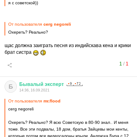
я с советской))
От пользователя
cerg negoreli
Охереть? Реально?
щас должна заиграть песня из индийскава кена и крики
брат систра
1
/
1
Бывалый
эксперт
Б
14:36, 16.09.2021
От пользователя
mr.flood
cerg negoreli
Охереть? Реально? Я всю Советскую в 80-90 знал.. И меня
тоже. Все эти подвалы, 18 дом, братья Зайцевы мои кенты,
которые потом все видеосалоны крыли. Андрюха Бура с 12