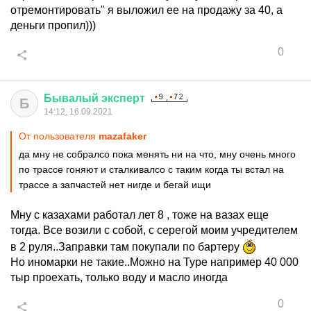
отремонтировать" я выложил ее на продажу за 40, а
деньги пропил)))
0
Бывалый
эксперт
Б
14:12, 16.09.2021
От пользователя
mazafaker
да мну не собралсо пока менять ни на что, мну очень много
по трассе гоняют и сталкивалсо с таким когда ты встал на
трассе а запчастей нет нигде и бегай ищи
Мну с казахами работал лет 8 , тоже на вазах еще
тогда. Все возили с собой, с серегой моим учредителем
в 2 руля..Заправки там покупали по бартеру
Но иномарки не такие..Можно на Туре например 40 000
тыр проехать, только воду и масло иногда
0