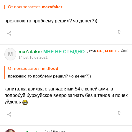
От пользователя
mazafaker
прежнюю то проблему решил? чо денег?))
0
maZafaker
МНЕ
НЕ
СТЫДНО
M
14:08, 16.09.2021
От пользователя
mr.flood
прежнюю то проблему решил? чо денег?))
капиталка движка с запчастями 54 с копейками, а
попробуй буржуйское ведро загнать без штанов и почек
уйдешь
0