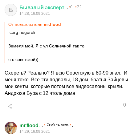
Бывалый
эксперт
Б
14:28, 16.09.2021
От пользователя
mr.flood
cerg negoreli
Земеля мой. Я с ул Солнечной так то
я с советской))
Охереть? Реально? Я всю Советскую в 80-90 знал.. И
меня тоже. Все эти подвалы, 18 дом, братья Зайцевы
мои кенты, которые потом все видеосалоны крыли.
Андрюха Бура с 12 чтоль дома
0
mr.flood.
14:29, 16.09.2021