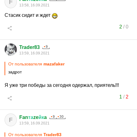
F
13:58, 16.09.2021
Стасик сидит и ждет
2
/
0
Trader83
13:59, 16.09.2021
От пользователя
mazafaker
задрот
Я уже три победы за сегодня одержал, приятель!!!
1
/
2
Fan
та
ze
йк
a
F
13:59, 16.09.2021
От пользователя
Trader83