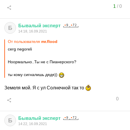
1
/
0
Бывалый
эксперт
Б
14:18, 16.09.2021
От пользователя
mr.flood
cerg negoreli
Ноормально..Ты не с Пианерского?
ты кому сигналишь дядя))
Земеля мой. Я с ул Солнечной так то
0
Бывалый
эксперт
Б
14:22, 16.09.2021