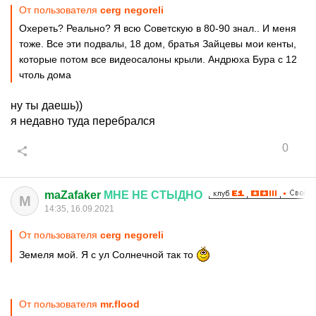
От пользователя
cerg negoreli
Охереть? Реально? Я всю Советскую в 80-90 знал.. И меня
тоже. Все эти подвалы, 18 дом, братья Зайцевы мои кенты,
которые потом все видеосалоны крыли. Андрюха Бура с 12
чтоль дома
ну ты даешь))
я недавно туда перебрался
0
maZafaker
МНЕ
НЕ
СТЫДНО
M
14:35, 16.09.2021
От пользователя
cerg negoreli
Земеля мой. Я с ул Солнечной так то
От пользователя
mr.flood