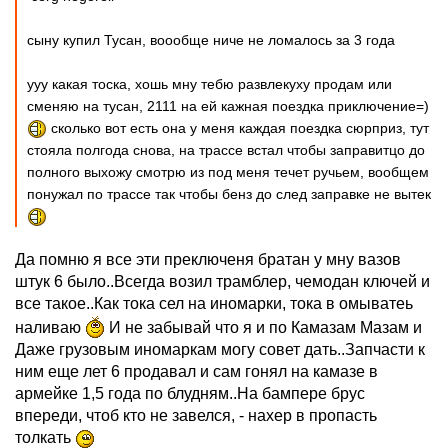
сыну купил Тусан, воообще ниче не ломалось за 3 года
ууу какая тоска, хошь мну тебю развлекуху продам или
сменяю на тусан, 2111 на ей кажная поездка приключение=)
сколько вот есть она у меня каждая поездка сюрприз, тут
стояла полгода снова, на трассе встал чтобы заправитцо до
полного выхожу смотрю из под меня течет ручьем, вообщем
понужал по трассе так чтобы бенз до след заправке не вытек
Да помню я все эти преключеня братан у мну вазов
штук 6 было..Всегда возил трамблер, чемодан ключей и
все такое..Как тока сел на иномарки, тока в омыватеь
наливаю
И не забывай что я и по Камазам Мазам и
Даже грузовым иномаркам могу совет дать..Запчасти к
ним еще лет 6 продавал и сам гонял на камазе в
армейке 1,5 года по блудням..На бампере брус
впереди, чтоб кто не завелся, - нахер в пропасть
толкать