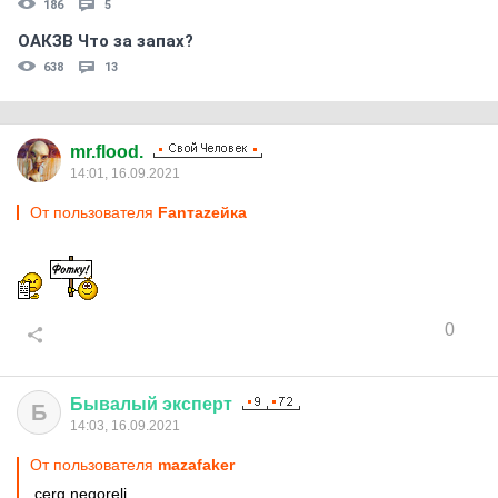
186
5
ОАКЗВ Что за запах?
638
13
mr.flood.
14:01, 16.09.2021
От пользователя
Fanтаzeйкa
0
Бывалый
эксперт
Б
14:03, 16.09.2021
От пользователя
mazafaker
cerg negoreli