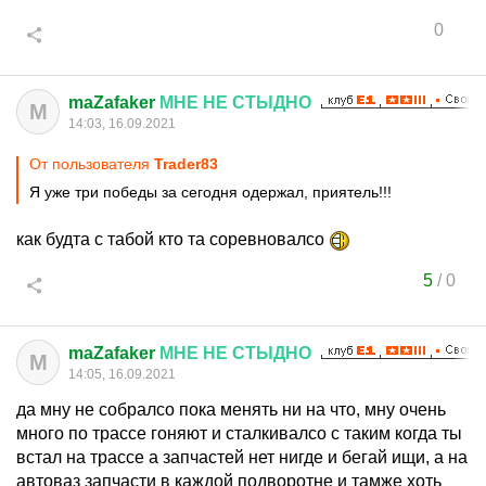
0
maZafaker
МНЕ
НЕ
СТЫДНО
M
14:03, 16.09.2021
От пользователя
Trader83
Я уже три победы за сегодня одержал, приятель!!!
как будта с табой кто та соревновалсо
5
/
0
maZafaker
МНЕ
НЕ
СТЫДНО
M
14:05, 16.09.2021
да мну не собралсо пока менять ни на что, мну очень
много по трассе гоняют и сталкивалсо с таким когда ты
встал на трассе а запчастей нет нигде и бегай ищи, а на
автоваз запчасти в каждой подворотне и тамже хоть