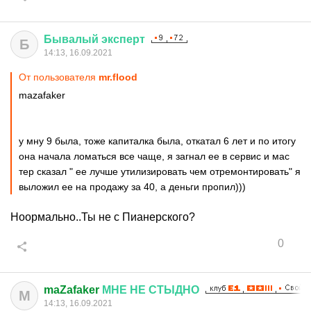
Бывалый
эксперт
Б
14:13, 16.09.2021
От пользователя
mr.flood
mazafaker
у мну 9 была, тоже капиталка была, откатал 6 лет и по итогу
она начала ломаться все чаще, я загнал ее в сервис и мас
тер сказал " ее лучше утилизировать чем отремонтировать" я
выложил ее на продажу за 40, а деньги пропил)))
Ноормально..Ты не с Пианерского?
0
maZafaker
МНЕ
НЕ
СТЫДНО
M
14:13, 16.09.2021