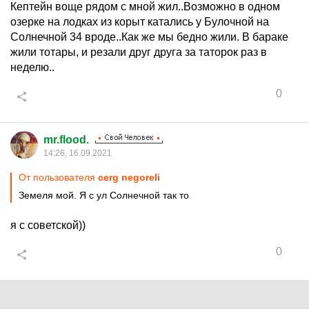
Кептейн воще рядом с мной жил..Возможно в одном
озерке на лодках из корыт катались у Булочной на
Солнечной 34 вроде..Как же мы бедно жили. В бараке
жили тотары, и резали друг друга за таторок раз в
неделю..
0
mr.flood.
14:26, 16.09.2021
От пользователя
cerg negoreli
Земеля мой. Я с ул Солнечной так то
я с советской))
0