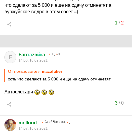
что сделают за 5 000 и еще на сдачу отминетят а
буржуйское ведро в этом сосет =)
1
/
2
Fan
та
ze
йк
a
F
14:06, 16.09.2021
От пользователя
mazafaker
хоть что сделают за 5 000 и еще на сдачу отминетят
Автослесари
3
/
0
mr.flood.
14:07, 16.09.2021