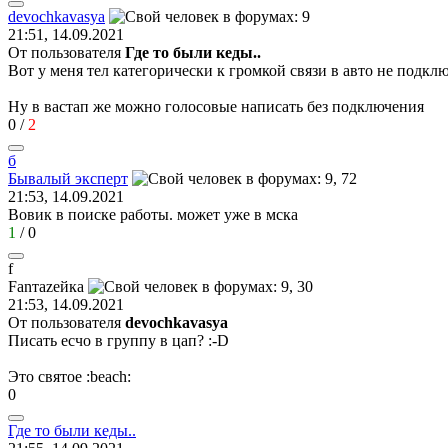
devochkavasya
21:51, 14.09.2021
От пользователя
Где то были кеды..
Вот у меня тел категорически к громкой связи в авто не подключ
Ну в вастап же можно голосовые написать без подключения
0
/
2
б
Бывалый
эксперт
21:53, 14.09.2021
Вовик в поиске работы. может уже в мска
1
/
0
f
Fan
та
ze
йк
a
21:53, 14.09.2021
От пользователя
devochkavasya
Писать есчо в группу в цап?
:-D
Это святое
:beach:
0
Где
то
были
кеды
..