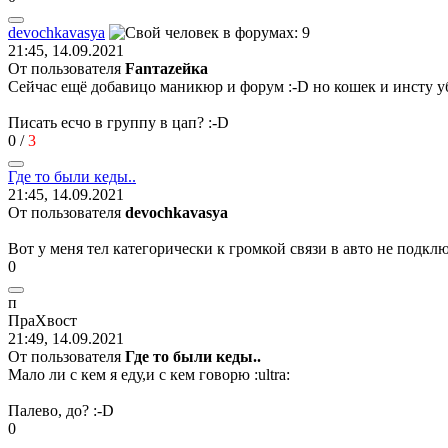
devochkavasya
21:45, 14.09.2021
От пользователя
Fanтаzeйкa
Сейчас ещё добавицо маникюр и форум
:-D
но кошек и инсту 
Писать есчо в группу в цап?
:-D
0
/
3
Где
то
были
кеды
..
21:45, 14.09.2021
От пользователя
devochkavasya
Вот у меня тел категорически к громкой связи в авто не подклю
0
п
ПраХвост
21:49, 14.09.2021
От пользователя
Где то были кеды..
Мало ли с кем я еду,и с кем говорю
:ultra:
Палево, до?
:-D
0