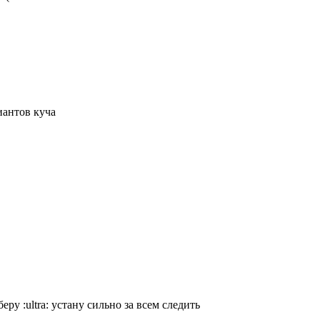
иантов куча
уберу
:ultra:
устану сильно за всем следить