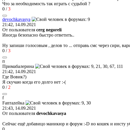
Что за необходимость так играть с судьбой ?
0
/
3
devochkavasya
21:42, 14.09.2021
От пользователя
cerg negoreli
Иногда безопасно быстро ответить..
Ну запиши голосовым , делов то ... отправь смс через сири, вар
0
/
3
п
Прим
a
б
a
лерина
21:42, 14.09.2021
Где Вовик?)
Я скучаю когда его долго нет
:-(
0
/
2
f
Fan
та
ze
йк
a
21:43, 14.09.2021
От пользователя
devochkavasya
Сейчас ещё добавицо маникюр и форум
:-D
но кошек и инсту 
0