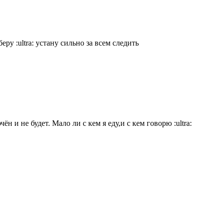
уберу
:ultra:
устану сильно за всем следить
чён и не будет. Мало ли с кем я еду,и с кем говорю
:ultra: