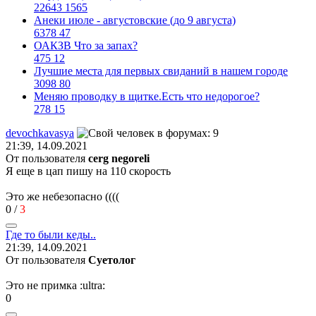
22643
1565
Анеки июле - августовские (до 9 августа)
6378
47
ОАКЗВ Что за запах?
475
12
Лучшие места для первых свиданий в нашем городе
3098
80
Меняю проводку в щитке.Есть что недорогое?
278
15
devochkavasya
21:39, 14.09.2021
От пользователя
cerg negoreli
Я еще в цап пишу на 110 скорость
Это же небезопасно ((((
0
/
3
Где
то
были
кеды
..
21:39, 14.09.2021
От пользователя
Суетолог
Это не примка
:ultra:
0