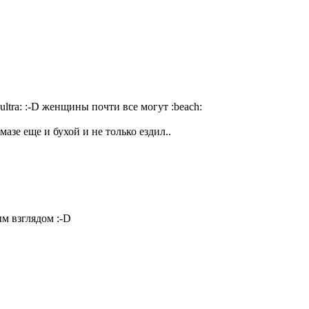
:ultra:
:-D
женщины почти все могут
:beach:
мазе еще и бухой и не только ездил..
ым взглядом
:-D