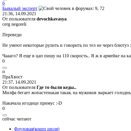
б
Бывалый
эксперт
21:36, 14.09.2021
От пользователя
devochkavasya
cerg negoreli
Переведи
Не умеют некоторые рулить и говорить по тел не через блютуз
Чаааго? Я еще в цап пишу на 110 скорость.. Я ж в армейке на ка
0
п
ПраХвост
21:37, 14.09.2021
От пользователя
Где то были кеды..
Милфа бегает жопастенькая такая, на мужиков зыркает голодн
Накачала игодице примус
:-D
0
сейчас читают
Флудовая(конец июля)