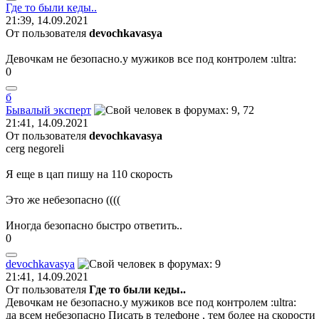
Где
то
были
кеды
..
21:39, 14.09.2021
От пользователя
devochkavasya
Девочкам не безопасно.у мужиков все под контролем
:ultra:
0
б
Бывалый
эксперт
21:41, 14.09.2021
От пользователя
devochkavasya
cerg negoreli
Я еще в цап пишу на 110 скорость
Это же небезопасно ((((
Иногда безопасно быстро ответить..
0
devochkavasya
21:41, 14.09.2021
От пользователя
Где то были кеды..
Девочкам не безопасно.у мужиков все под контролем
:ultra:
да всем небезопасно Писать в телефоне , тем более на скорости