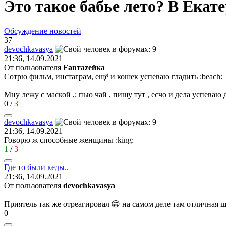
Это такое бабье лето? В Екате
Обсуждение новостей
37
devochkavasya
21:36, 14.09.2021
От пользователя
Fanтаzeйкa
Сотрю фильм, инстаграм, ещё и кошек успеваю гладить
:beach:
Мну лежу с маской ,; пью чай , пишу тут , есчо и дела успеваю
0
/
3
devochkavasya
21:36, 14.09.2021
Говорю ж способные женщины
:king:
1
/
3
Где
то
были
кеды
..
21:36, 14.09.2021
От пользователя
devochkavasya
Приятель так же отреагировал 😁 на самом деле там отличная 
0