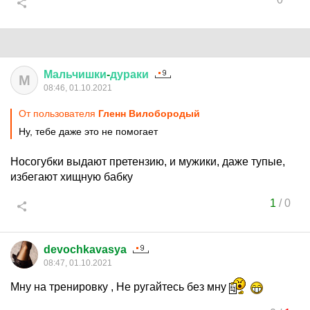
Мальчишки
-
дураки
М
08:46, 01.10.2021
От пользователя
Гленн Вилобородый
Ну, тебе даже это не помогает
Носогубки выдают претензию, и мужики, даже тупые,
избегают хищную бабку
1
/
0
devochkavasya
08:47, 01.10.2021
Мну на тренировку , Не ругайтесь без мну