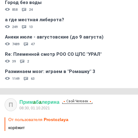
Город без воды
858
24
а где местная либерота?
249
13
Анеки июле - августовские (до 9 августа)
7489
47
Re: Племеннoй смoтр РOO CO ЦПС "УРАЛ"
39
2
Разминаем мозг: играем в "Ромашку" 3
1149
63
Прим
a
б
a
лерина
П
08:30, 01.10.2021
От пользователя
Prostozlaya
корёжит