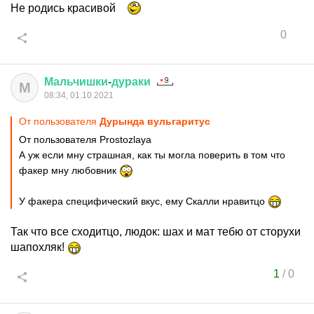
Не родись красивой
0
Мальчишки
-
дураки
М
08:34, 01.10.2021
От пользователя
Дурында вульгаритус
От пользователя Prostozlaya
А уж если мну страшная, как ты могла поверить в том что
факер мну любовник
У факера специфический вкус, ему Скалли нравитцо
Так что все сходитцо, людок: шах и мат тебю от сторухи
шапохляк!
1
/
0