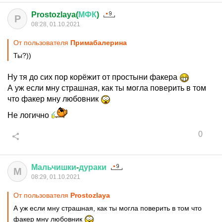
Prostozlaya(
МФК
)
P
08:28, 01.10.2021
От пользователя
Примaбaлерина
Ты?))
Ну тя до сих пор корёжит от простыни факера
А уж если мну страшная, как ты могла поверить в том
что факер мну любовник
Не логично
0
Мальчишки
-
дураки
М
08:29, 01.10.2021
От пользователя
Prostozlaya
А уж если мну страшная, как ты могла поверить в том что
факер мну любовник