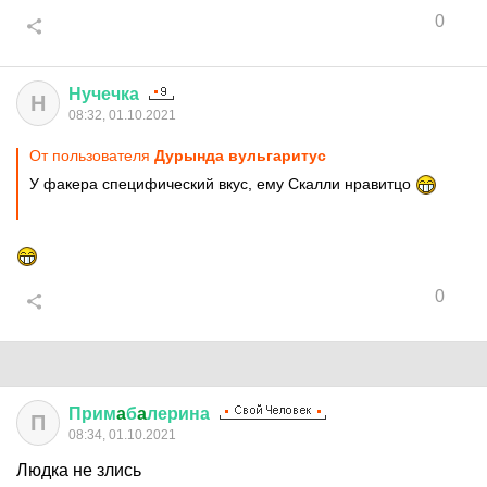
0
Нучечка
Н
08:32, 01.10.2021
От пользователя
Дурында вульгаритус
У факера специфический вкус, ему Скалли нравитцо
0
Прим
a
б
a
лерина
П
08:34, 01.10.2021
Людка не злись