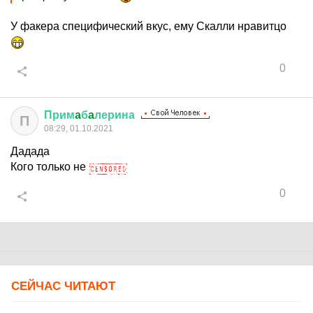
У факера специфический вкус, ему Скалли нравитцо
0
Прим
a
б
a
лерина
П
08:29, 01.10.2021
Дадада
Кого только не
0
СЕЙЧАС ЧИТАЮТ