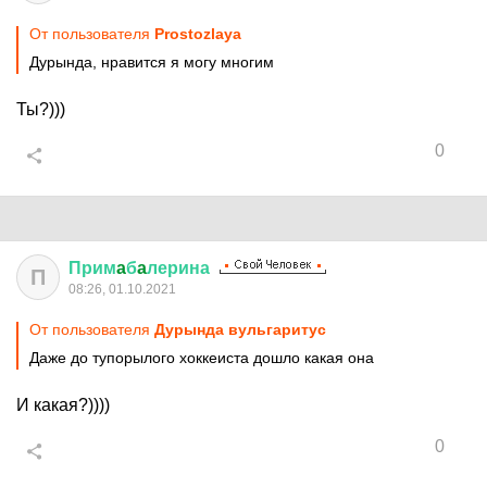
От пользователя
Prostozlaya
Дурында, нравится я могу многим
Ты?)))
0
Прим
a
б
a
лерина
П
08:26, 01.10.2021
От пользователя
Дурында вульгаритус
Даже до тупорылого хоккеиста дошло какая она
И какая?))))
0