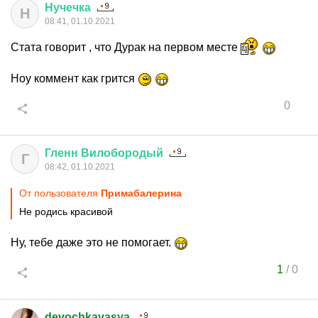
Нучечка
Н
08:41, 01.10.2021
Стата говорит , что Дурак на первом месте
Ноу коммент как грится
0
Гленн
Вилобородый
Г
08:42, 01.10.2021
От пользователя
Примaбaлерина
Не родись красивой
Ну, тебе даже это не помогает.
1
/
0
devochkavasya