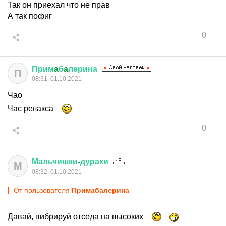
Так он приехал что не прав
А так пофиг
0
Прим
a
б
a
лерина
П
08:31, 01.10.2021
Чао
Час релакса
0
Мальчишки
-
дураки
М
08:32, 01.10.2021
От пользователя
Примaбaлерина
Давай, вибрируй отседа на высоких