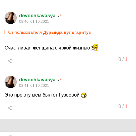
devochkavasya
08:40, 01.10.2021
От пользователя
Дурында вульгаритус
Счастливая женщина с яркой жизнью
0
/
1
devochkavasya
08:41, 01.10.2021
Это про эту мем был от Гузеевой
0
/
1