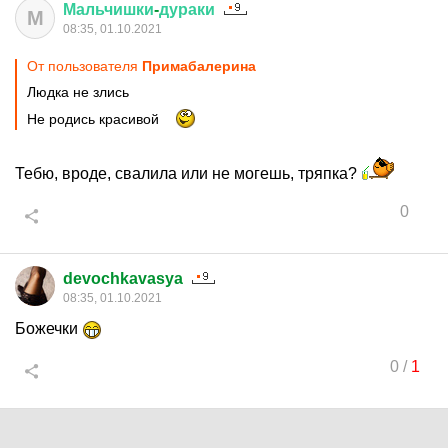
Мальчишки
-
дураки
М
08:35, 01.10.2021
От пользователя
Примaбaлерина
Людка не злись
Не родись красивой
Тебю, вроде, свалила или не могешь, тряпка?
0
devochkavasya
08:35, 01.10.2021
Божечки
0
/
1