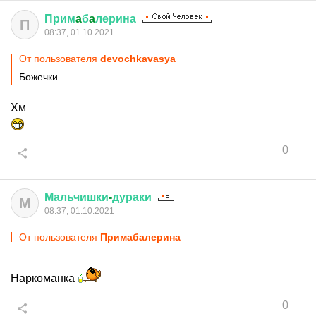
Прим
a
б
a
лерина
П
08:37, 01.10.2021
От пользователя
devochkavasya
Божечки
Хм
0
Мальчишки
-
дураки
М
08:37, 01.10.2021
От пользователя
Примaбaлерина
Наркоманка
0