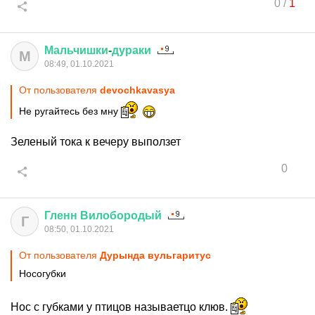
0
/
1
Мальчишки
-
дураки
М
08:49, 01.10.2021
От пользователя
devochkavasya
Не ругайтесь без мну
Зеленый тока к вечеру выползет
0
Гленн
Вилобородый
Г
08:50, 01.10.2021
От пользователя
Дурында вульгаритус
Носогубки
Нос с губками у птицов называетцо клюв.