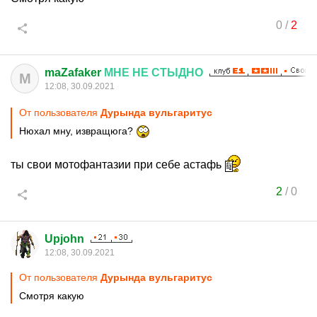
0
/
2
maZafaker
МНЕ
НЕ
СТЫДНО
M
12:08, 30.09.2021
От пользователя
Дурында вульгаритус
Нюхал мну, извращюга?
ты свои мотофантазии при себе астафь
2
/
0
Upjohn
12:08, 30.09.2021
От пользователя
Дурында вульгаритус
Смотря какую