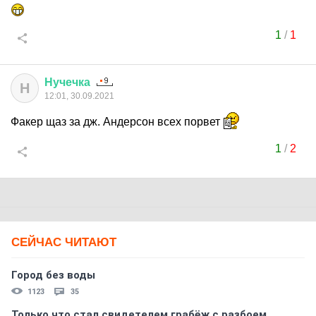
1
/
1
Нучечка
Н
12:01, 30.09.2021
Факер щаз за дж. Андерсон всех порвет
1
/
2
СЕЙЧАС ЧИТАЮТ
Город без воды
1123
35
Только что стал свидетелем грабёж с разбоем