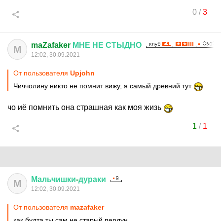
0
/
3
maZafaker
МНЕ
НЕ
СТЫДНО
M
12:02, 30.09.2021
От пользователя
Upjohn
Чиччолину никто не помнит вижу, я самый древний тут
чо иё помнить она страшная как моя жизь
1
/
1
Мальчишки
-
дураки
М
12:02, 30.09.2021
От пользователя
mazafaker
как будта ты сам не старый пердун