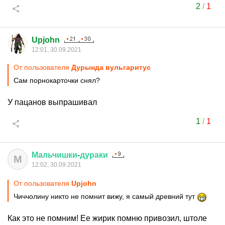
2
/
1
Upjohn
12:01, 30.09.2021
От пользователя
Дурында вульгаритус
Сам порнокарточки снял?
У пацанов выпрашивал
1
/
1
Мальчишки
-
дураки
М
12:02, 30.09.2021
От пользователя
Upjohn
Чиччолину никто не помнит вижу, я самый древний тут
Как это не помним! Ее жирик помню привозил, штоле