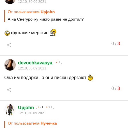
12:10, 30.09.2021
От пользователя
Upjohn
А на Снегурочку никто разве не дротил?
фу какие мерзкие
0
/
3
devochkavasya
12:10, 30.09.2021
Она им подарки , а они писюн дергают
0
/
3
Upjohn
12:11, 30.09.2021
От пользователя
Нучечка