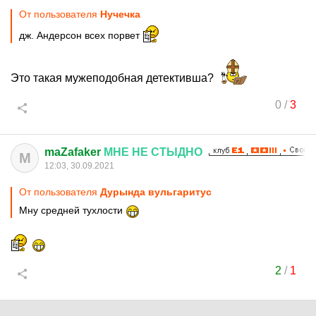
От пользователя
Нучечка
дж. Андерсон всех порвет
Это такая мужеподобная детективша?
0
/
3
maZafaker
МНЕ
НЕ
СТЫДНО
M
12:03, 30.09.2021
От пользователя
Дурында вульгаритус
Мну средней тухлости
2
/
1