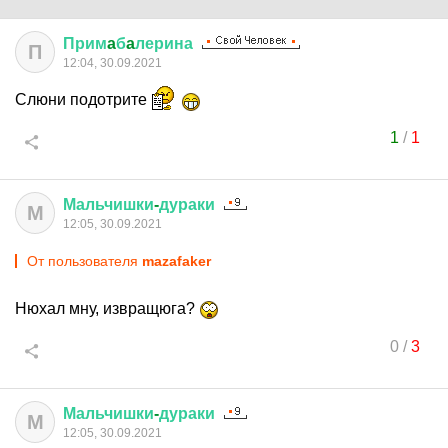
Прим
a
б
a
лерина
П
12:04, 30.09.2021
Слюни подотрите
1
/
1
Мальчишки
-
дураки
М
12:05, 30.09.2021
От пользователя
mazafaker
Нюхал мну, извращюга?
0
/
3
Мальчишки
-
дураки
М
12:05, 30.09.2021