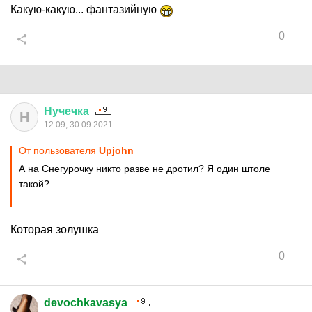
Какую-какую... фантазийную
0
Нучечка
Н
12:09, 30.09.2021
От пользователя
Upjohn
А на Снегурочку никто разве не дротил? Я один штоле
такой?
Которая золушка
0
devochkavasya