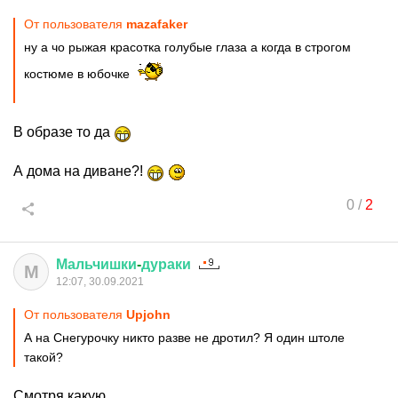
От пользователя
mazafaker
ну а чо рыжая красотка голубые глаза а когда в строгом
костюме в юбочке
В образе то да
А дома на диване?!
0
/
2
Мальчишки
-
дураки
М
12:07, 30.09.2021
От пользователя
Upjohn
А на Снегурочку никто разве не дротил? Я один штоле
такой?
Смотря какую