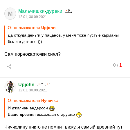
Мальчишки
-
дураки
М
12:01, 30.09.2021
От пользователя
Upjohn
Да откуда деньги у пацанов, у меня тоже пустые карманы
были в детстве )))
Сам порнокарточки снял?
0
/
1
Upjohn
12:01, 30.09.2021
От пользователя
Нучечка
И джилиан андерсон
Ваще древняя высохшая старушко
Чиччолину никто не помнит вижу, я самый древний тут