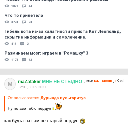
1021
44
Что то прилетело
3774
74
Гибель кота из-за халатности приюта Кот Леопольд,
скрытиe информации и самолечение.
415
2
Разминаем мозг: играем в "Ромашку" 3
1174
63
maZafaker
МНЕ
НЕ
СТЫДНО
M
12:01, 30.09.2021
От пользователя
Дурында вульгаритус
Ну по аве тебю пердун
как будта ты сам не старый пердун