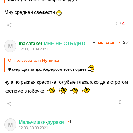
Мну средней свежести
0
/
4
maZafaker
МНЕ
НЕ
СТЫДНО
M
12:03, 30.09.2021
От пользователя
Нучечка
Факер щаз за дж. Андерсон всех порвет
ну а чо рыжая красотка голубые глаза а когда в строгом
костюме в юбочке
0
Мальчишки
-
дураки
М
12:03, 30.09.2021