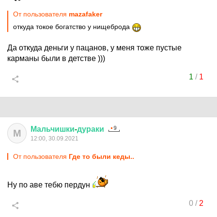
От пользователя
mazafaker
откуда токое богатство у нищеброда
Да откуда деньги у пацанов, у меня тоже пустые
карманы были в детстве )))
1
/
1
Мальчишки
-
дураки
М
12:00, 30.09.2021
От пользователя
Где то были кеды..
Ну по аве тебю пердун
0
/
2