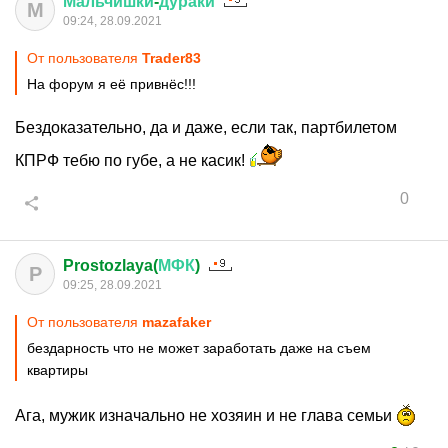
Мальчишки
-
дураки
М
09:24, 28.09.2021
От пользователя
Trader83
На форум я её привнёс!!!
Бездоказательно, да и даже, если так, партбилетом
КПРФ тебю по губе, а не касик!
0
Prostozlaya(
МФК
)
P
09:25, 28.09.2021
От пользователя
mazafaker
бездарность что не может заработать даже на съем
квартиры
Ага, мужик изначально не хозяин и не глава семьи