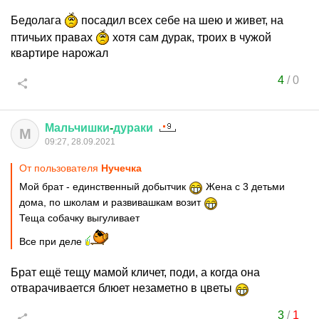
Бедолага
посадил всех себе на шею и живет, на
птичьих правах
хотя сам дурак, троих в чужой
квартире нарожал
4
/
0
Мальчишки
-
дураки
М
09:27, 28.09.2021
От пользователя
Нучечка
Мой брат - единственный добытчик
Жена с 3 детьми
дома, по школам и развивашкам возит
Теща собачку выгуливает
Все при деле
Брат ещё тещу мамой кличет, поди, а когда она
отварачивается блюет незаметно в цветы
3
/
1