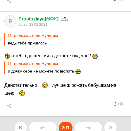
Prostozlaya(
МФК
)
P
09:29, 28.09.2021
От пользователя
Нучечка
ведь тебе пришлось
а тебю до пенсии в декрете будешь?
От пользователя
Нучечка
и дочку себе не можете позволить
Действительно
лучше ж рожать бабушкам на
шею
3
/
0
201