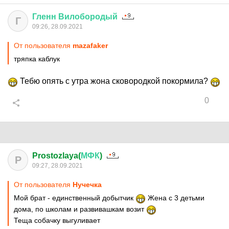
Гленн
Вилобородый
Г
09:26, 28.09.2021
От пользователя
mazafaker
тряпка каблук
Тебю опять с утра жона сковородкой покормила?
0
Prostozlaya(
МФК
)
P
09:27, 28.09.2021
От пользователя
Нучечка
Мой брат - единственный добытчик
Жена с 3 детьми
дома, по школам и развивашкам возит
Теща собачку выгуливает