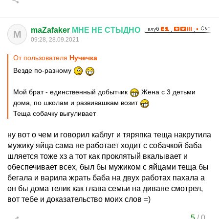
maZafaker
МНЕ
НЕ
СТЫДНО
M
09:28, 28.09.2021
От пользователя
Нучечка
Везде по-разному
Мой брат - единственный добытчик
Жена с 3 детьми
дома, по школам и развивашкам возит
Теща собачку выгуливает
ну вот о чем и говорил каблуг и тяряпка теща накрутила
мужику яйца сама не работает ходит с собачкой баба
шляется тоже хз а тот как проклятый вкалывает и
обеспечивает всех, был бы мужиком с яйцами теща бы
бегала и варила жрать баба на двух работах пахала а
он бы дома телик как глава семьи на диване смотрел,
вот тебе и доказательство моих слов =)
5
/
0