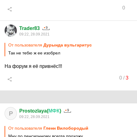
0
Trader83
09:22, 28.09.2021
От пользователя
Дурында вульгаритус
Так не тебю ж ее изобрел
На форум я её привнёс!!!
0
/
3
Prostozlaya(
МФК
)
P
09:22, 28.09.2021
От пользователя
Гленн Вилобородый
Мну по пенсионному всегда прохожу