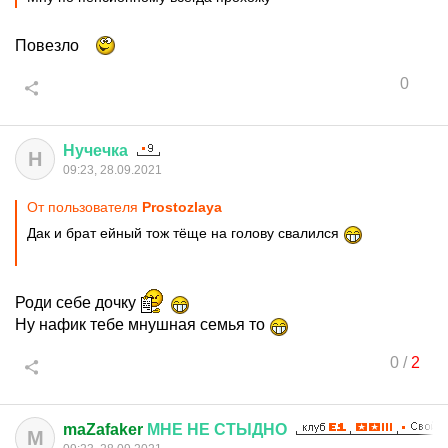
Повезло
0
Нучечка
Н
09:23, 28.09.2021
От пользователя
Prostozlaya
Дак и брат ейный тож тёще на голову свалился
Роди себе дочку
Ну нафик тебе мнушная семья то
0
/
2
maZafaker
МНЕ
НЕ
СТЫДНО
M