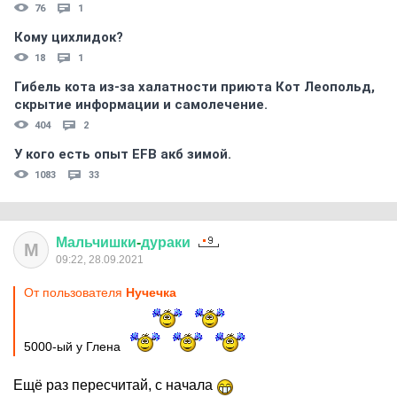
76
1
Кому цихлидок?
18
1
Гибель кота из-за халатности приюта Кот Леопольд,
скрытиe информации и самолечение.
404
2
У кого есть опыт EFB акб зимой.
1083
33
Мальчишки
-
дураки
М
09:22, 28.09.2021
От пользователя
Нучечка
5000-ый у Глена
Ещё раз пересчитай, с начала