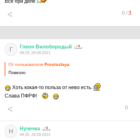
Все при деле
0
/
3
Гленн
Вилобородый
Г
09:25, 28.09.2021
От пользователя
Prostozlaya
Повезло
Хоть кокая-то польза от нево есть.
Слава ПФРФ!
0
Нучечка
Н
09:26, 28.09.2021