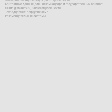
Электронный адрес редакции:
e1@shkulev.ru
Контактные данные для Роскомнадзора и государственных органов:
e1info@shkulev.ru
,
juristekat@shkulev.ru
Техподдержка:
help@shkulev.ru
Рекомендательные системы