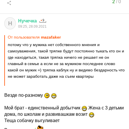
2
/
0
Нучечка
Н
09:25, 28.09.2021
От пользователя
mazafaker
потому что у мужика нет собственного мнения и
самоуважения, такой тряпке будут постоянно тыкать кто он и
где находиться, такая тряпка ничего не решает не он
главный в семье а если не за мужиком последнее слово
какой он мужик =) тряпка каблук ну и видимо бездарность что
не может заработать даже на съем квартиры
Везде по-разному
Мой брат - единственный добытчик
Жена с 3 детьми
дома, по школам и развивашкам возит
Теща собачку выгуливает