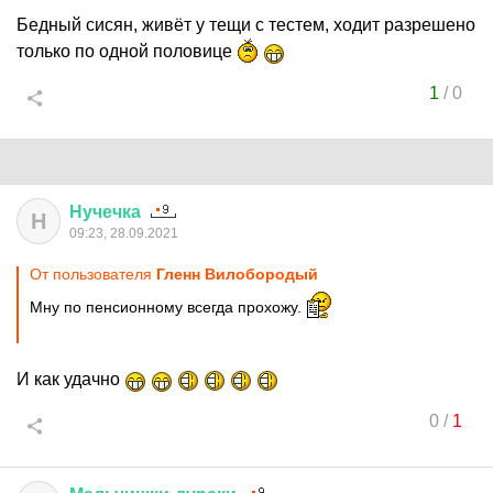
Бедный сисян, живёт у тещи с тестем, ходит разрешено
только по одной половице
1
/
0
Нучечка
Н
09:23, 28.09.2021
От пользователя
Гленн Вилобородый
Мну по пенсионному всегда прохожу.
И как удачно
0
/
1