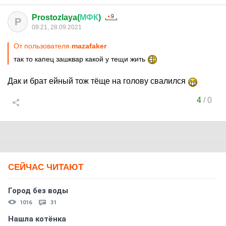
Prostozlaya(
МФК
)
P
09:21, 28.09.2021
От пользователя
mazafaker
так то капец зашквар какой у тещи жить
Дак и брат ейный тож тёще на голову свалился
4
/
0
СЕЙЧАС ЧИТАЮТ
Город без воды
1016
31
Нашла котёнка