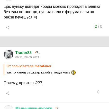
щас нуньку доведет ироды молоко пропадет малявка
без еды останетцо, нунька вали с форума если ап
ребзе печешься =)
2
/
0
Trader83
09:21, 28.09.2021
От пользователя
mazafaker
так то капец зашквар какой у тещи жить
Почему, приятель???
0
Мальчишки
-
дураки