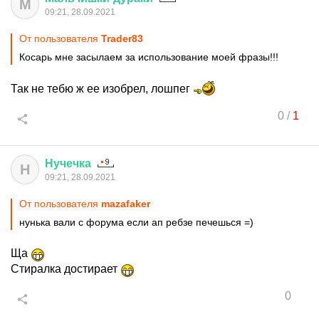
М
09:21, 28.09.2021
От пользователя
Trader83
Косарь мне засылаем за использование моей фразы!!!
Так не тебю ж ее изобрел, лошпег
0
/
1
Нучечка
Н
09:21, 28.09.2021
От пользователя
mazafaker
нунька вали с форума если ап ребзе печешься =)
Ща
Стиралка достирает
0