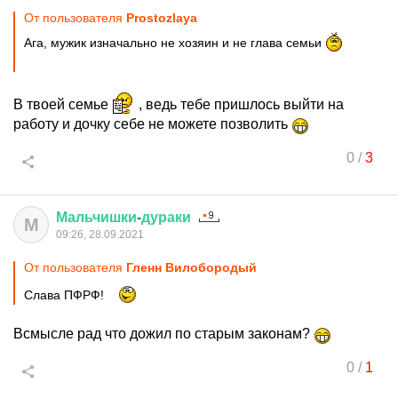
От пользователя
Prostozlaya
Ага, мужик изначально не хозяин и не глава семьи
В твоей семье
, ведь тебе пришлось выйти на
работу и дочку себе не можете позволить
0
/
3
Мальчишки
-
дураки
М
09:26, 28.09.2021
От пользователя
Гленн Вилобородый
Слава ПФРФ!
Всмысле рад что дожил по старым законам?
0
/
1