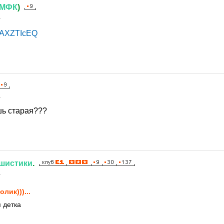
МФК
)
1
y8AXZTIcEQ
1
шь старая???
шистики
.
1
олик)))...
 детка