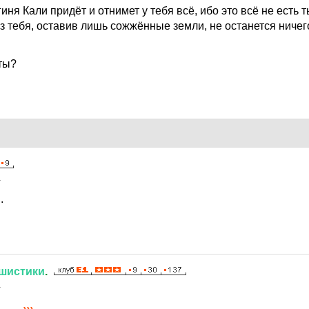
иня Кали придёт и отнимет у тебя всё, ибо это всё не есть 
з тебя, оставив лишь сожжённые земли, не останется ничег
 ты?
1
.
шистики
.
1