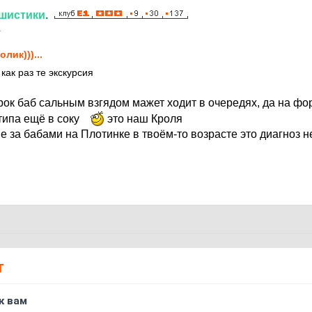
шистики
.
1
олик)))...
 как раз те экскурсия
ок баб сальным взгядом мажет ходит в очередях, да на фо
типа ещё в соку
это наш Кроля
е за бабами на Плотинке в твоём-то возрасте это диагноз 
Т
к вам