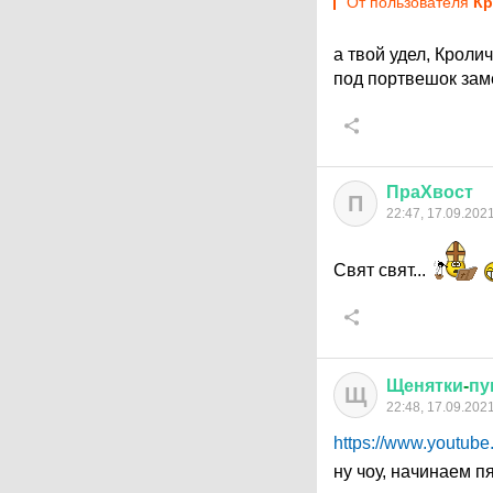
От пользователя
Кр
а твой удел, Кроли
под портвешок замё
ПраХвост
П
22:47, 17.09.202
Свят свят...
Щенятки
-
пу
Щ
22:48, 17.09.202
https://www.youtub
ну чоу, начинаем 