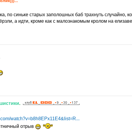
олик)))...
чка, по синьке старых заполошных баб трахнуть случайно, 
рзли, а идти, кроме как с малознакомым кролом на елизаве
1
шистики
.
1
e.com/watch?v=b8h8EPx11E4&list=R...
пятничный отрыв