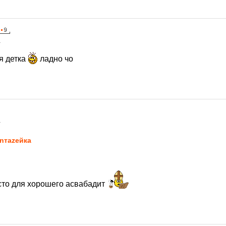
1
я детка
ладно чо
1
nтаzeйкa
есто для хорошего асвабадит