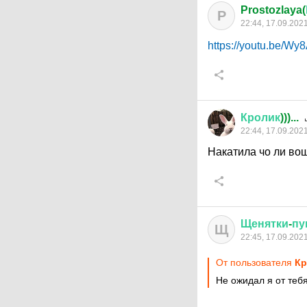
Prostozlaya(
P
22:44, 17.09.202
https://youtu.be/W
Кролик
)))...
22:44, 17.09.202
Накатила чо ли во
Щенятки
-
пу
Щ
22:45, 17.09.202
От пользователя
Кр
Не ожидал я от тебя