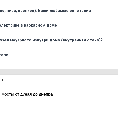
ино, пиво, крепкое). Ваши любимые сочетания
электрике в каркасном доме
узел мауэрлата изнутри дома (внутренняя стена)?
тале
1
бя мосты от дуная до днепра