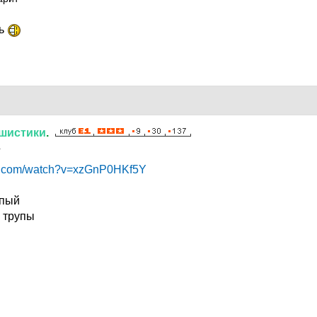
ть
шистики
.
1
be.com/watch?v=xzGnP0HKf5Y
упый
 трупы