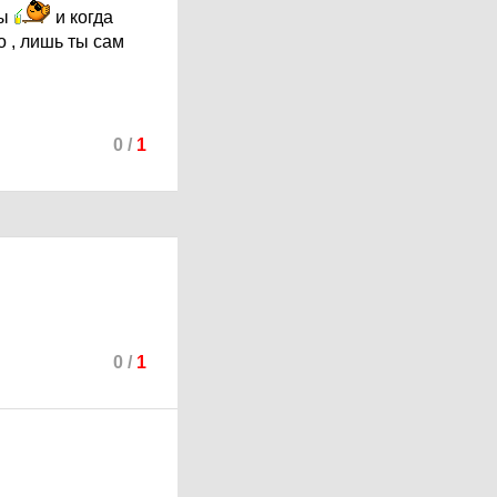
ты
и когда
о , лишь ты сам
0
/
1
0
/
1