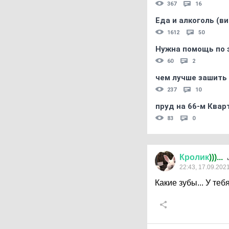
367
16
Еда и алкоголь (в
1612
50
Нужна помощь по 
60
2
чем лучше зашить 
237
10
пруд на 66-м Квар
83
0
Кролик
)))...
22:43, 17.09.202
Какие зубы... У те