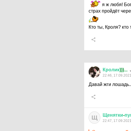
я ж любя! Бог
страх пройдёт чере
Кто ты, Кроля? кто
Кролик
)))...
22:46, 17.09.202
Давай жги лошадь..
Щенятки
-
пу
Щ
22:47, 17.09.202