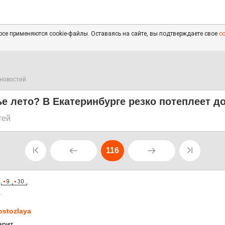
се применяются cookie-файлы. Оставаясь на сайте, вы подтверждаете свое
с
новостей
ье лето? В Екатеринбурге резко потеплеет до
тей
116
1
ostozlaya
арит