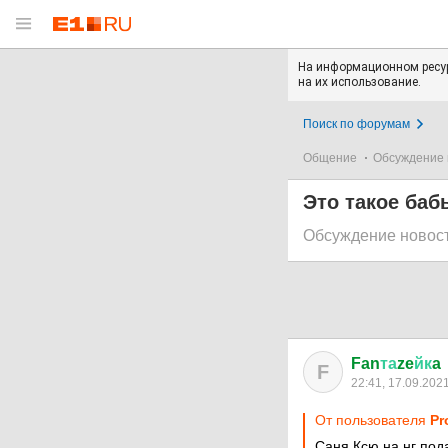
На информационном ресур
на их использование.
Поиск по форумам
Общение
Обсуждение 
Это такое баб
Обсуждение новос
Fan
та
ze
йк
a
F
22:41, 17.09.202
От пользователя
Pr
Саня Ксю на нг под