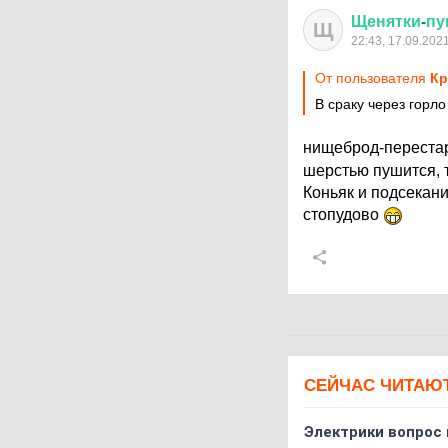
Щенятки
-
пу
Щ
22:43, 17.09.202
От пользователя
Кр
В сраку через горло
нищеброд-перестар
шерстью пушится, 
Коньяк и подсекани
стопудово
СЕЙЧАС ЧИТАЮ
Электрики вопрос 