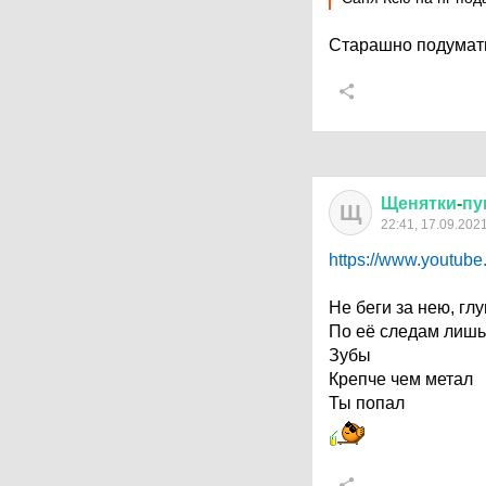
Старашно подума
Щенятки
-
пу
Щ
22:41, 17.09.202
https://www.youtu
Не беги за нею, гл
По её следам лишь
Зубы
Крепче чем метал
Ты попал