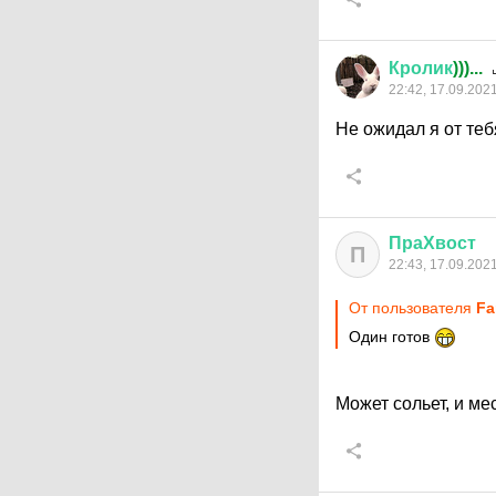
Кролик
)))...
22:42, 17.09.202
Не ожидал я от теб
ПраХвост
П
22:43, 17.09.202
От пользователя
Fa
Один готов
Может сольет, и м