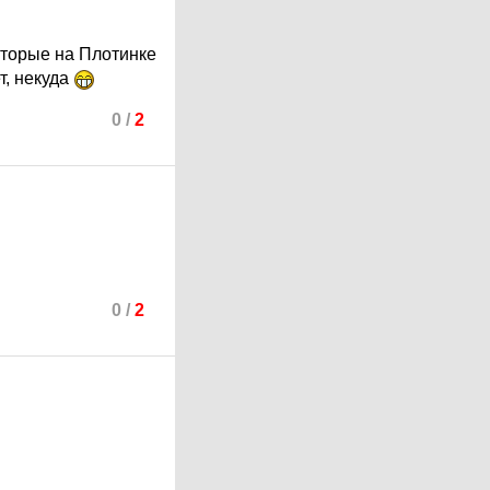
которые на Плотинке
т, некуда
0
/
2
0
/
2