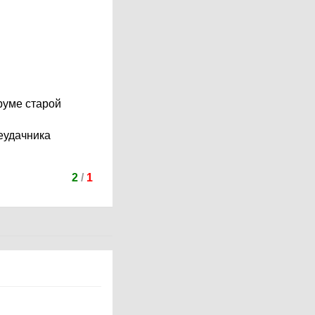
руме старой
неудачника
2
/
1