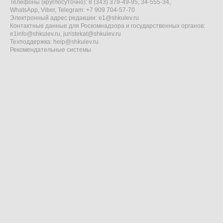
Телефоны (круглосуточно): 8 (343) 379-49-95, 34-555-34,
WhatsApp, Viber, Telegram: +7 909 704-57-70
Электронный адрес редакции:
e1@shkulev.ru
Контактные данные для Роскомнадзора и государственных органов:
e1info@shkulev.ru
,
juristekat@shkulev.ru
Техподдержка:
help@shkulev.ru
Рекомендательные системы