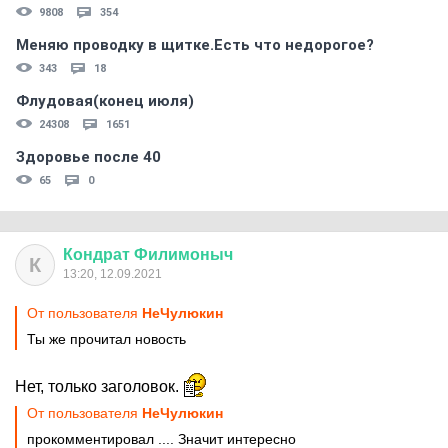
9808
354
Меняю проводку в щитке.Есть что недорогое?
343
18
Флудовая(конец июля)
24308
1651
Здоровье после 40
65
0
Кондрат
Филимоныч
К
13:20, 12.09.2021
От пользователя
НеЧулюкин
Ты же прочитал новость
Нет, только заголовок.
От пользователя
НеЧулюкин
прокомментировал .... Значит интересно