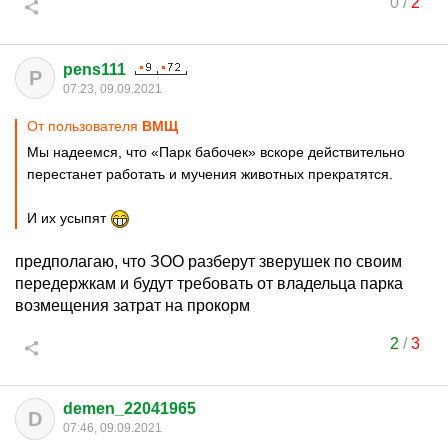
0
/
2
pens111
P
07:23, 09.09.2021
От пользователя
ВМЩ
Мы надеемся, что «Парк бабочек» вскоре действительно
перестанет работать и мучения животных прекратятся.
И их усыпят
предполагаю, что ЗОО разберут зверушек по своим
передержкам и будут требовать от владельца парка
возмещения затрат на прокорм
2
/
3
demen_22041965
D
07:46, 09.09.2021