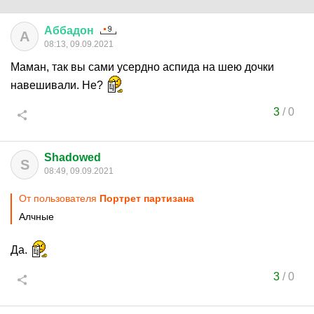
Аббадон
А
08:13, 09.09.2021
Маман, так вы сами усердно аспида на шею дочки
навешивали. Не?
3
/
0
Shadowed
S
08:49, 09.09.2021
От пользователя
Портрет партизана
Алчные
Да.
3
/
0