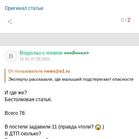
Оригинал статьи
0
/
2
Водолаз
с
ножом
===//====>
В
12:42, 07.09.2021
От пользователя
news@e1.ru
Эксперты рассказали, где малышей подстерегают опасности
И где же?
Бестолковая статья.
Всего 76
В постели задавили 11 (правда чтоли?
)
В ДТП сколько?