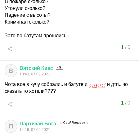
В пожаре сколько?
Утонули сколько?
Падение с высоты?
Криминал сколько?
Зато по батутам прошлись..
1
/
0
Вятский
Квас
В
13:43, 07.09.2021
Чота все в кучу собрали.. и батуте и
и дтп.. чо
сказать то хотели????
1
/
0
Партизан
Бога
П
14:19, 07.09.2021