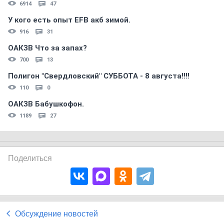
6914
47
У кого есть опыт EFB акб зимой.
916
31
ОАКЗВ Что за запах?
700
13
Полигон "Свердловский" СУББОТА - 8 августа!!!!
110
0
ОАКЗВ Бабушкофон.
1189
27
Поделиться
Обсуждение новостей