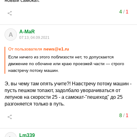
новый самокат.
4
/
1
A-MaR
A
07:13, 04.09.2021
От пользователя
news@e1.ru
Если ничего из этого поблизости нет, то допускается
движение по обочине или краю проезжей части — строго
навстречу потоку машин.
Э, вы чему там опять учите?! Навстречу потоку машин -
пусть пешком топают, задолбало уворачиваться от
летунов на скорости 25 - а самокат-"пешеход" до 25
разгоняется только в путь.
8
/
1
Lm339