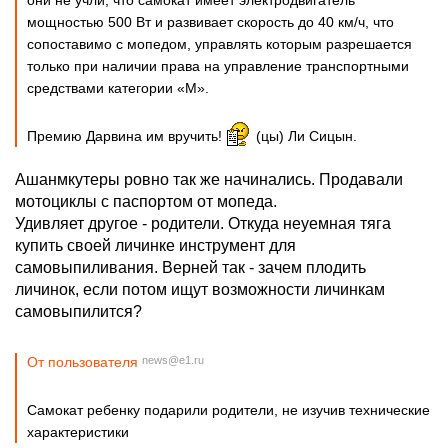
они не учли, что самокат имеет электродвигатель
мощностью 500 Вт и развивает скорость до 40 км/ч, что
сопоставимо с мопедом, управлять которым разрешается
только при наличии права на управление транспортными
средствами категории «М».
Премию Дарвина им вручить!
(цы) Ли Сицын.
Ашанмкутеры ровно так же начинались. Продавали
мотоциклы с паспортом от мопеда.
Удивляет другое - родители. Откуда неуемная тяга
купить своей личинке инструмент для
самовыпиливания. Верней так - зачем плодить
личинок, если потом ищут возможности личинкам
самовыпилится?
От пользователя
news@e1.ru
Самокат ребенку подарили родители, не изучив технические
характеристики