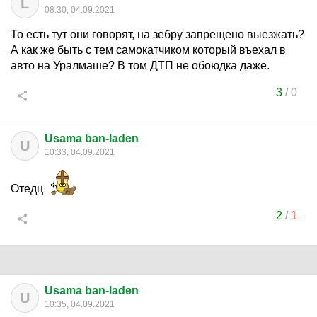
L
08:30, 04.09.2021
То есть тут они говорят, на зебру запрещено выезжать?
А как же быть с тем самокатчиком который въехал в
авто на Уралмаше? В том ДТП не обоюдка даже.
3
/
0
Usama ban-laden
U
10:33, 04.09.2021
Отедц
2
/
1
Usama ban-laden
U
10:35, 04.09.2021