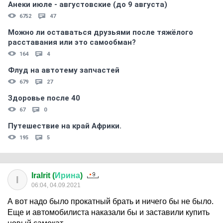
Анеки июле - августовские (до 9 августа)
6752
47
Можно ли оставаться друзьями после тяжёлого
расставания или это самообман?
164
4
Флуд на автотему запчастей
679
27
Здоровье после 40
67
0
Путешествие на край Африки.
195
5
IraIrit (
Ирина
)
I
06:04, 04.09.2021
А вот надо было прокатный брать и ничего бы не было.
Еще и автомобилиста наказали бы и заставили купить