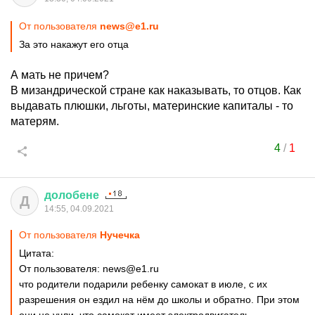
От пользователя
news@e1.ru
За это накажут его отца
А мать не причем?
В мизандрической стране как наказывать, то отцов. Как
выдавать плюшки, льготы, материнские капиталы - то
матерям.
4
/
1
долобене
Д
14:55, 04.09.2021
От пользователя
Нучечка
Цитата:
От пользователя: news@e1.ru
что родители подарили ребенку самокат в июле, с их
разрешения он ездил на нём до школы и обратно. При этом