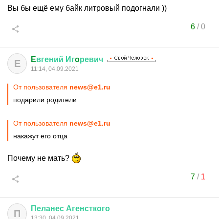
Вы бы ещё ему байк литровый подогнали ))
6
/
0
E
вгений
Иг
o
ревич
E
11:14, 04.09.2021
От пользователя
news@e1.ru
подарили родители
От пользователя
news@e1.ru
накажут его отца
Почему не мать?
7
/
1
Пеланес
Агенсткого
П
13:30, 04.09.2021