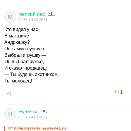
мелкий
бес
М
02:56, 04.09.2021
Кто видел у нас
В магазине
Андрюшку?
Он самую лучшую
Выбрал игрушку —
Он выбрал ружье,
И сказал продавец:
— Ты будешь охотником.
Ты молодец!
7
/
1
Нучечка
Н
05:59, 04.09.2021
От пользователя
news@e1.ru