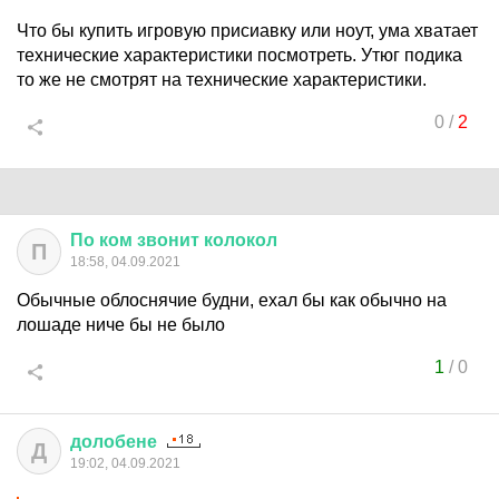
Что бы купить игровую присиавку или ноут, ума хватает
технические характеристики посмотреть. Утюг подика
то же не смотрят на технические характеристики.
0
/
2
По
ком
звонит
колокол
П
18:58, 04.09.2021
Обычные облоснячие будни, ехал бы как обычно на
лошаде ниче бы не было
1
/
0
долобене
Д
19:02, 04.09.2021