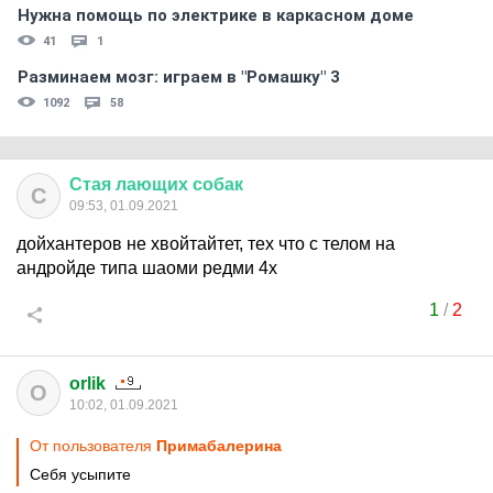
Нужна помощь по электрике в каркасном доме
41
1
Разминаем мозг: играем в "Ромашку" 3
1092
58
Стая
лающих
собак
С
09:53, 01.09.2021
дойхантеров не хвойтайтет, тех что с телом на
андройде типа шаоми редми 4х
1
/
2
orlik
O
10:02, 01.09.2021
От пользователя
Примaбaлерина
Себя усыпите