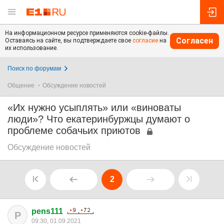
На информационном ресурсе применяются cookie-файлы.
Согласен
Оставаясь на сайте, вы подтверждаете свое
согласие
на
их использование.
Поиск по форумам
Общение
Обсуждение новостей
«Их нужно усыплять» или «виноваты
люди»? Что екатеринбуржцы думают о
проблеме собачьих приютов
Обсуждение новостей
2
pens111
P
09:30, 01.09.2021