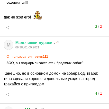
содержатся!!!
дак не жри его!
3
/
2
Мальчишки
-
дураки
М
09:38, 01.09.2021
От пользователя
pens111
ЗОО, вы подкармливаете стаи бродячих собак?
Канешно, но в основном домой не зобераюд, твари:
типа сделали хорошо и довольные уходят, а город
трахайся с приплодом
4
/
1