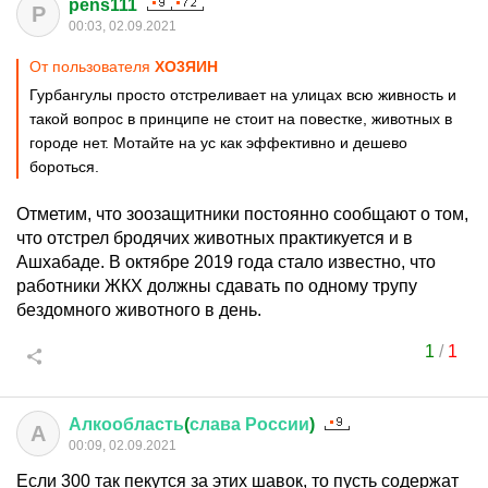
pens111
P
00:03, 02.09.2021
От пользователя
XО3ЯИH
Гурбангулы просто отстреливает на улицах всю живность и
такой вопрос в принципе не стоит на повестке, животных в
городе нет. Мотайте на ус как эффективно и дешево
бороться.
Отметим, что зоозащитники постоянно сообщают о том,
что отстрел бродячих животных практикуется и в
Ашхабаде. В октябре 2019 года стало известно, что
работники ЖКХ должны сдавать по одному трупу
бездомного животного в день.
1
/
1
Алкообласть
(
слава
России
)
А
00:09, 02.09.2021
Если 300 так пекутся за этих шавок, то пусть содержат