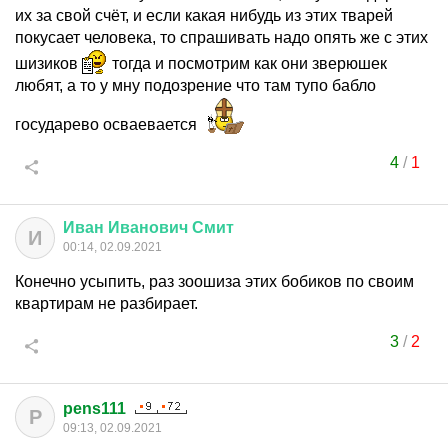
их за свой счёт, и если какая нибудь из этих тварей
покусает человека, то спрашивать надо опять же с этих
шизиков
тогда и посмотрим как они зверюшек
любят, а то у мну подозрение что там тупо бабло
государево осваевается
4
/
1
Иван
Иванович
Смит
И
00:14, 02.09.2021
Конечно усыпить, раз зоошиза этих бобиков по своим
квартирам не разбирает.
3
/
2
pens111
P
09:13, 02.09.2021