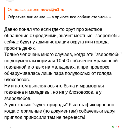
От пользователя
news@e1.ru
Обратите внимание — в приюте все собаки стерильны.
Давно понял что если где-то орут про жесткое
обращение с бродячими, значит местные "зверолюбы"
сейчас будут у администрации округа или города
просить деняк.
Только чет очень много случаев, когда эти "зверолюбы"
по документам кормили 10500 собаченек мраморной
говядиной и отдых на мальдивах, а при проверке
обнаруживалась лишь пара полудохлых от голода
блоховозов.
Ну и потом выяснялось что была и мраморная
говядина и мальдивы, но не у блозовозов, а у
зверолюбов.
А уж сколько "чудес природы" было зафиксировано,
когда стерильные (по документам) собаченьки вдруг
приплод приносили там не перечесть!