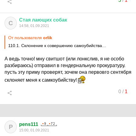
3
/
1
Стая
лающих
собак
С
14:58, 01.09.2021
От пользователя
orlik
110.1. Склонение к совершению самоубийства…
А ведь точно! мну свитшот (или лонкслив, я не особо
разбираюсь) отправил в гендернальную прокуратуру.
пусть эту приму проверят, зочем она первовго сентября
склоняет меня к самкоубийству!
0
/
1
pens111
P
15:00, 01.09.2021