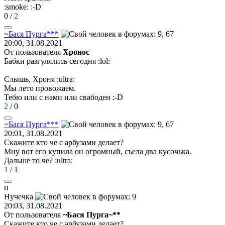
:smoke:
:-D
0
/
2
~
Бася
Пурга
***
20:00, 31.08.2021
От пользователя
Хронос
Бабки разгулялись сегодня
:lol:
Слышь, Хроня
:ultra:
Мы лето провожаем.
Тебю или с нами или свабоден
:-D
2
/
0
~
Бася
Пурга
***
20:01, 31.08.2021
Скажите кто че с арбузами делает?
Мну вот его купила он огромный, съела два кусочька.
Дальше то че?
:ultra:
1
/
1
н
Нучечка
20:03, 31.08.2021
От пользователя
~Бася Пурга~**
Скажите кто че с арбузами делает?