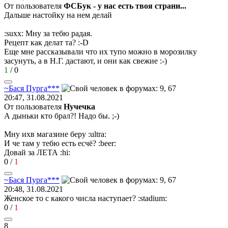
От пользователя
ФСБук - у нас есть твоя страни...
Дальше настойку на нем делай
:suxx:
Мну за тебю радая.
Рецепт как делат та?
:-D
Еще мне рассказывали что их тупо можно в морозилку
засунуть, а в Н.Г. дастают, и они как свежие
:-)
1
/
0
~
Бася
Пурга
***
20:47, 31.08.2021
От пользователя
Нучечка
А дыньки кто брал?! Надо бы.
;-)
Мну ихв магазине беру
:ultra:
И че там у тебю есть есчё?
:beer:
Довай за ЛЕТА
:hi:
0
/
1
~
Бася
Пурга
***
20:48, 31.08.2021
Женское то с какого числа наступает?
:stadium:
0
/
1
8