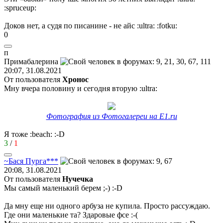
:spruceup:
Доков нет, а судя по писанине - не айс
:ultra:
:fotku:
0
п
Прим
a
б
a
лерина
20:07, 31.08.2021
От пользователя
Хронос
Мну вчера половину и сегодня вторую
:ultra:
Фотография из Фотогалереи на E1.ru
Я тоже
:beach:
:-D
3
/
1
~
Бася
Пурга
***
20:08, 31.08.2021
От пользователя
Нучечка
Мы самый маленький берем
;-)
:-D
Да мну еще ни одного арбуза не купила. Просто рассуждаю.
Где они маленькие та? Здаровые фсе
:-(