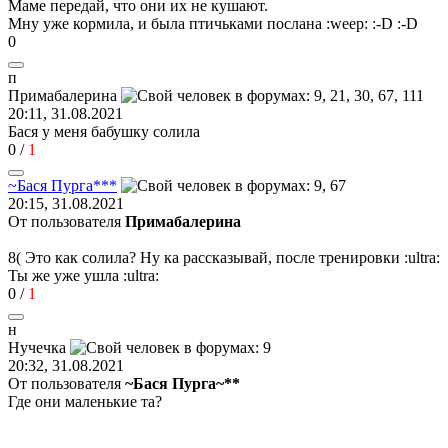
Маме передай, что они их не кушают.
Мну уже кормила, и была птичьками послана
:weep:
:-D
:-D
0
п
Прим
a
б
a
лерина
20:11, 31.08.2021
Бася у меня бабушку солила
0
/
1
~
Бася
Пурга
***
20:15, 31.08.2021
От пользователя
Примaбaлерина
8(
Это как солила? Ну ка рассказывай, после тренировки
:ultra:
Ты же уже ушла
:ultra:
0
/
1
н
Нучечка
20:32, 31.08.2021
От пользователя
~Бася Пурга~**
Где они маленькие та?