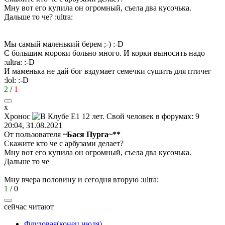
Мну вот его купила он огромный, съела два кусочька.
Дальше то че?
:ultra:
Мы самый маленький берем
;-)
:-D
С большим мороки больно много. И корки выносить надо
:ultra:
:-D
И маменька не дай бог вздумает семечки сушить для птичег
:lol:
:-D
2
/
1
х
Хронос
20:04, 31.08.2021
От пользователя
~Бася Пурга~**
Скажите кто че с арбузами делает?
Мну вот его купила он огромный, съела два кусочька.
Дальше то че
Мну вчера половину и сегодня вторую
:ultra:
1
/
0
сейчас читают
Флудовая(конец июля)