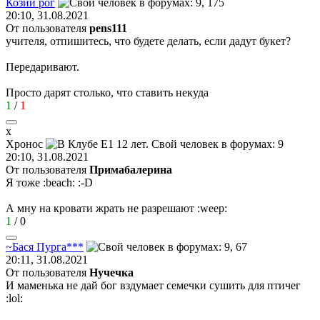
Козий
рог
20:10, 31.08.2021
От пользователя
pens111
учителя, отпишитесь, что будете делать, если дадут букет?
Передаривают.
Просто дарят столько, что ставить некуда
1
/
1
х
Хронос
20:10, 31.08.2021
От пользователя
Примaбaлерина
Я тоже
:beach:
:-D
А мну на кровати жрать не разрешают
:weep:
1
/
0
~
Бася
Пурга
***
20:11, 31.08.2021
От пользователя
Нучечка
И маменька не дай бог вздумает семечки сушить для птичег
:lol: