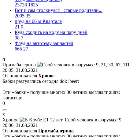
23728
1625
Вот и сам столкнулся - старые родители...
2005
35
пруд на 66-м Квартале
21
0
Куда сходить на воду на пару дней
98
7
Флуд на автотему запчастей
665
27
п
Прим
a
б
a
лерина
20:05, 31.08.2021
От пользователя
Хронос
Бабки разгулялись сегодня
:lol:
:beer:
Эти «бабки» получше многих 30 летних выглядят
:ultra:
:spruceup:
0
х
Хронос
20:06, 31.08.2021
От пользователя
Примaбaлерина
Эти «бабки» получше многих 30 летних выглядят
:ultra: