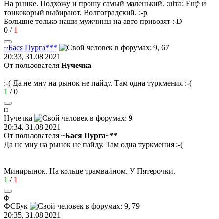
На рынке. Подхожу и прошу самый маленький.
:ultra:
Ещё и
тонкокорый выбирают. Волгоградский.
:-p
Большие только наши мужчины на авто привозят
:-D
0
/
1
~
Бася
Пурга
***
20:33, 31.08.2021
От пользователя
Нучечка
:-(
Да не мну на рынок не пайду. Там одна туркмения
:-(
1
/
0
н
Нучечка
20:34, 31.08.2021
От пользователя
~Бася Пурга~**
Да не мну на рынок не пайду. Там одна туркмения
:-(
Минирынок. На кольце трамвайном. У Пятерочки.
1
/
1
ф
ФСБук
20:35, 31.08.2021