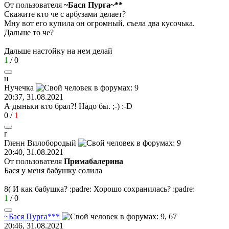
От пользователя
~Бася Пурга~**
Скажите кто че с арбузами делает?
Мну вот его купила он огромный, съела два кусочька.
Дальше то че?
Дальше настойку на нем делай
1
/
0
н
Нучечка
20:37, 31.08.2021
А дыньки кто брал?! Надо бы.
;-)
:-D
0
/
1
г
Гленн
Вилобородый
20:40, 31.08.2021
От пользователя
Примaбaлерина
Бася у меня бабушку солила
8(
И как бабушка?
:padre:
Хорошо сохранилась?
:padre:
1
/
0
~
Бася
Пурга
***
20:46, 31.08.2021