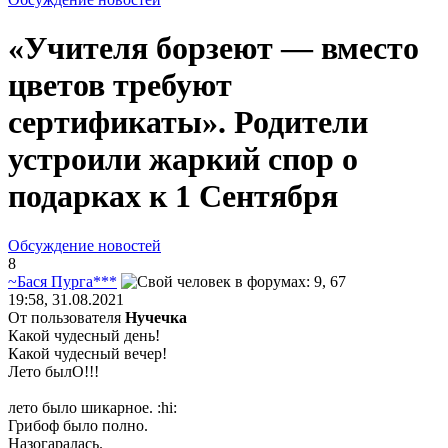
«Учителя борзеют — вместо
цветов требуют
сертификаты». Родители
устроили жаркий спор о
подарках к 1 Сентября
Обсуждение новостей
8
~
Бася
Пурга
***
19:58, 31.08.2021
От пользователя
Нучечка
Какой чудесный день!
Какой чудесный вечер!
Лето былО!!!
лето было шикарное.
:hi:
Грибоф было полно.
Назогаралась.