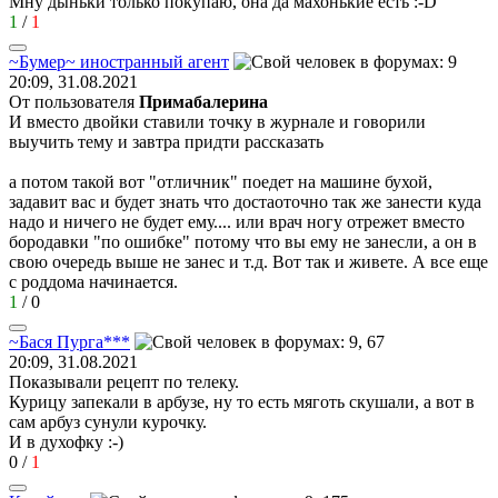
Мну дыньки только покупаю, она да махонькие есть
:-D
1
/
1
~
Бумер
~
иностранный
агент
20:09, 31.08.2021
От пользователя
Примaбaлерина
И вместо двойки ставили точку в журнале и говорили
выучить тему и завтра придти рассказать
а потом такой вот "отличник" поедет на машине бухой,
задавит вас и будет знать что достаоточно так же занести куда
надо и ничего не будет ему.... или врач ногу отрежет вместо
бородавки "по ошибке" потому что вы ему не занесли, а он в
свою очередь выше не занес и т.д. Вот так и живете. А все еще
с роддома начинается.
1
/
0
~
Бася
Пурга
***
20:09, 31.08.2021
Показывали рецепт по телеку.
Курицу запекали в арбузе, ну то есть мяготь скушали, а вот в
сам арбуз сунули курочку.
И в духофку
:-)
0
/
1