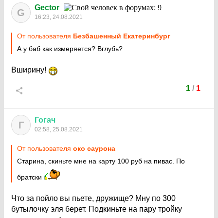
Gector
G
16:23, 24.08.2021
От пользователя
Безбашенный Екатеринбург
А у баб как измеряется? Вглубь?
Вширину!
1
/
1
Гогач
Г
02:58, 25.08.2021
От пользователя
око саурона
Старина, скиньте мне на карту 100 руб на пивас. По
братски
Что за пойло вы пьете, дружище? Мну по 300
бутылочку эля берет. Подкиньте на пару тройку