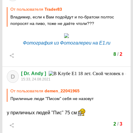
От пользователя
Trader83
Владимир, если к Вам подойдут и по-братски полтос
попросят на пиво, тоже не даёте чтоли???
Фотография из Фотогалереи на E1.ru
8
/
2
[ Dr. Andy ]
D
15:33, 24.08.2021
От пользователя
demen_22041965
Приличные люди "Писом" себя не назовут
у приличных людей "Пис" 75 см
2
/
3