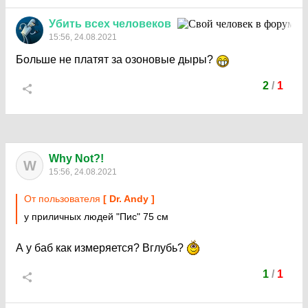
Убить
всех
человеков
15:56, 24.08.2021
Больше не платят за озоновые дыры?
2
/
1
Why Not?!
W
15:56, 24.08.2021
От пользователя
[ Dr. Andy ]
у приличных людей "Пис" 75 см
А у баб как измеряется? Вглубь?
1
/
1