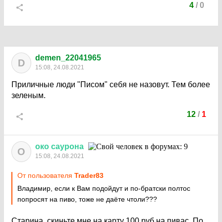
4
/
0
demen_22041965
D
15:08, 24.08.2021
Приличные люди "Писом" себя не назовут. Тем более
зеленым.
12
/
1
око
саурона
О
15:08, 24.08.2021
От пользователя
Trader83
Владимир, если к Вам подойдут и по-братски полтос
попросят на пиво, тоже не даёте чтоли???
Старина, скиньте мне на карту 100 руб на пивас. По