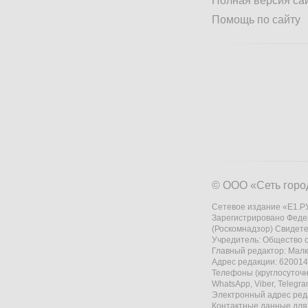
Полная версия са
Помощь по сайту
© ООО «Сеть горо
Сетевое издание «Е1.РУ
Зарегистрировано Феде
(Роскомнадзор) Свидете
Учредитель: Общество
Главный редактор: Мал
Адрес редакции: 620014,
Телефоны (круглосуточно
WhatsApp, Viber, Telegr
Электронный адрес ред
Контактные данные для