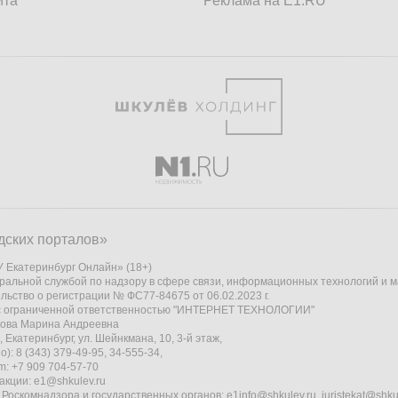
йта
Реклама на E1.RU
дских порталов»
 Екатеринбург Онлайн» (18+)
ральной службой по надзору в сфере связи, информационных технологий и 
льство о регистрации № ФС77-84675 от 06.02.2023 г.
 с ограниченной ответственностью "ИНТЕРНЕТ ТЕХНОЛОГИИ"
кова Марина Андреевна
 Екатеринбург, ул. Шейнкмана, 10, 3-й этаж,
): 8 (343) 379-49-95, 34-555-34,
am: +7 909 704-57-70
акции:
e1@shkulev.ru
 Роскомнадзора и государственных органов:
e1info@shkulev.ru
,
juristekat@shku