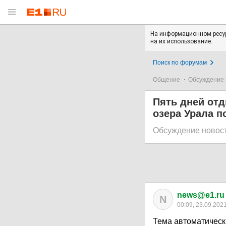
На информационном ресур
на их использование.
Поиск по форумам
Общение
Обсуждение 
Пять дней отд
озера Урала п
Обсуждение новос
news@e1.ru
N
00:09, 23.09.202
Тема автоматическ