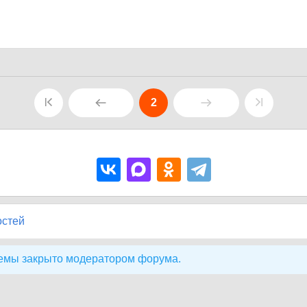
2
остей
емы закрыто модератором форума.